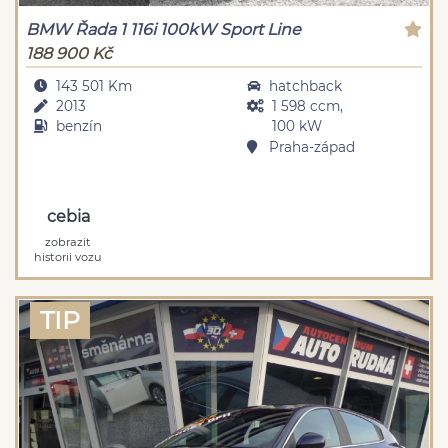
BMW Řada 1 116i 100kW Sport Line
188 900 Kč
143 501 Km
hatchback
2013
1 598 ccm,
benzín
100 kW
Praha-západ
cebia
zobrazit
historii vozu
TIP