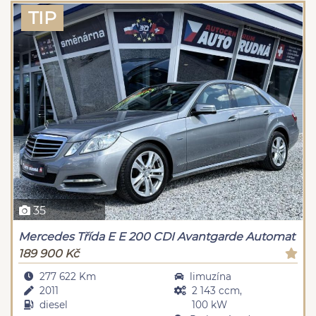
TIP
35
Mercedes Třída E E 200 CDI Avantgarde Automat
189 900 Kč
277 622 Km
limuzína
2011
2 143 ccm,
diesel
100 kW