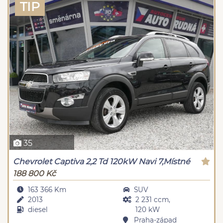
TIP
35
Chevrolet Captiva 2,2 Td 120kW Navi 7,Místné
188 800 Kč
163 366 Km
SUV
2013
2 231 ccm,
diesel
120 kW
Praha-západ