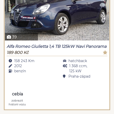
39
Alfa Romeo Giulietta 1,4 TB 125kW Navi Panorama
189 800 Kč
158 243 Km
hatchback
2012
1 368 ccm,
benzín
125 kW
Praha-západ
cebia
zobrazit
historii vozu