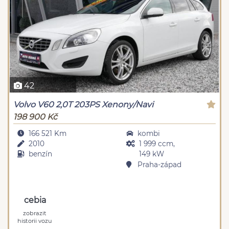
42
Volvo V60 2,0T 203PS Xenony/Navi
198 900 Kč
166 521 Km
kombi
2010
1 999 ccm,
benzín
149 kW
Praha-západ
cebia
zobrazit
historii vozu