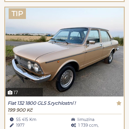
TIP
17
Fiat 132 1800 GLS 5.rychlostní !
199 900 Kč
55 415 Km
limuzína
1977
1 739 ccm,