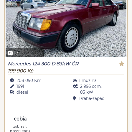
17
Mercedes 124 300 D 83kW ČR
199 900 Kč
208 090 Km
limuzína
1991
2 996 ccm,
diesel
83 kW
Praha-západ
cebia
zobrazit
historii vozu