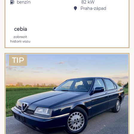
benzín
82 kW
Praha-západ
cebia
zobrazit
historii vozu
TIP