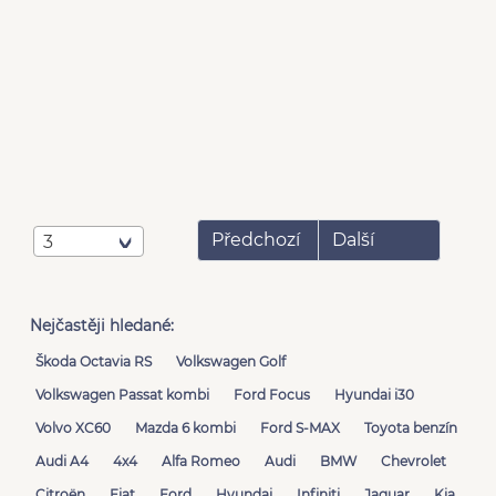
Předchozí
Další
3
Nejčastěji hledané:
Škoda Octavia RS
Volkswagen Golf
Volkswagen Passat kombi
Ford Focus
Hyundai i30
Volvo XC60
Mazda 6 kombi
Ford S-MAX
Toyota benzín
Audi A4
4x4
Alfa Romeo
Audi
BMW
Chevrolet
Citroën
Fiat
Ford
Hyundai
Infiniti
Jaguar
Kia