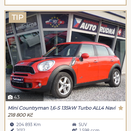
TIP
43
Mini Countryman 1,6-S 135kW Turbo ALL4 Navi
218 800 Kč
204 893 Km
SUV
2012
1 598 ccm,