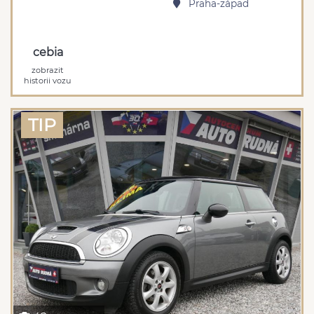
Praha-západ
cebia
zobrazit
historii vozu
TIP