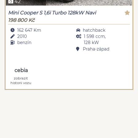
42
Mini Cooper S 1,6i Turbo 128kW Navi
198 800 Kč
162 647 Km
hatchback
2010
1 598 ccm,
benzín
128 kW
Praha-západ
cebia
zobrazit
historii vozu