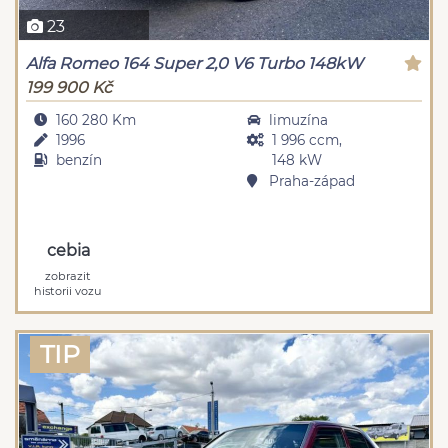
23
Alfa Romeo 164 Super 2,0 V6 Turbo 148kW
199 900 Kč
160 280 Km
limuzína
1996
1 996 ccm,
benzín
148 kW
Praha-západ
cebia
zobrazit
historii vozu
TIP