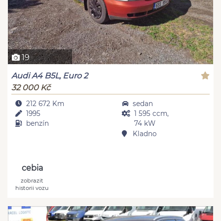
19
Audi A4 B5L, Euro 2
32 000 Kč
212 672 Km
sedan
1995
1 595 ccm,
benzín
74 kW
Kladno
cebia
zobrazit
historii vozu