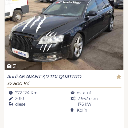
31
Audi A6 AVANT 3,0 TDI QUATTRO
37 800 Kč
272 124 Km
ostatní
2010
2 967 ccm,
diesel
176 kW
Kolín