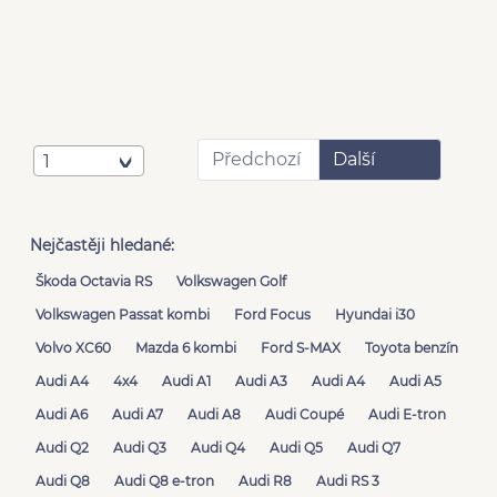
Předchozí
Další
1
Nejčastěji hledané:
Škoda Octavia RS
Volkswagen Golf
Volkswagen Passat kombi
Ford Focus
Hyundai i30
Volvo XC60
Mazda 6 kombi
Ford S-MAX
Toyota benzín
Audi A4
4x4
Audi A1
Audi A3
Audi A4
Audi A5
Audi A6
Audi A7
Audi A8
Audi Coupé
Audi E-tron
Audi Q2
Audi Q3
Audi Q4
Audi Q5
Audi Q7
Audi Q8
Audi Q8 e-tron
Audi R8
Audi RS 3