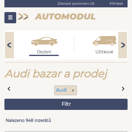
Zobrazit porovnání (
0
)
Přihlásit
Osobní
Užitkové
Audi bazar a prodej
Audi
x
Filtr
Nalezeno 948 inzerátů