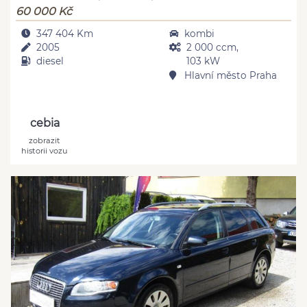
60 000 Kč
347 404 Km
kombi
2005
2 000 ccm,
diesel
103 kW
Hlavní město Praha
cebia
zobrazit
historii vozu