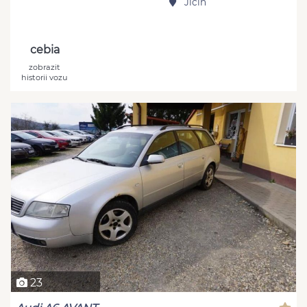
Jičín
cebia
zobrazit
historii vozu
23