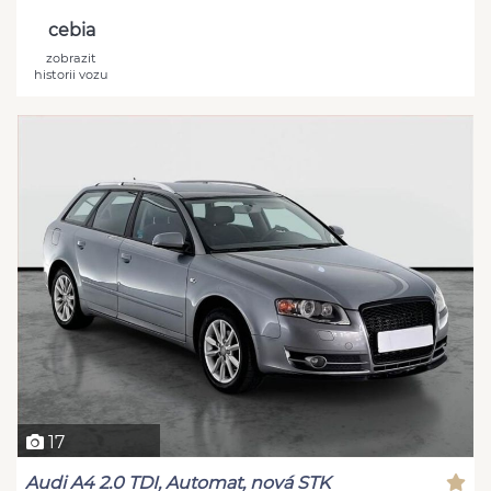
cebia
zobrazit
historii vozu
17
Audi A4 2.0 TDI, Automat, nová STK