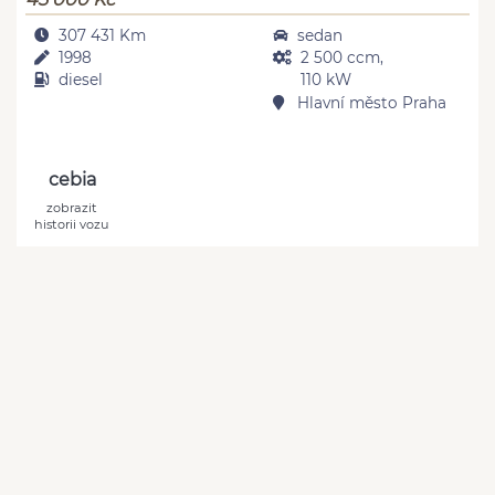
307 431 Km
sedan
1998
2 500 ccm,
diesel
110 kW
Hlavní město Praha
cebia
zobrazit
historii vozu