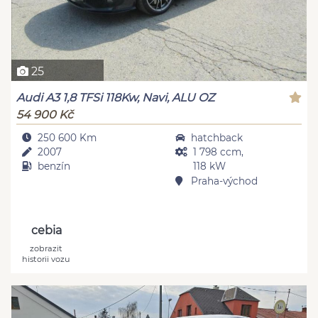
25
Audi A3 1,8 TFSi 118Kw, Navi, ALU OZ
54 900 Kč
250 600 Km
hatchback
2007
1 798 ccm,
benzín
118 kW
Praha-východ
cebia
zobrazit
historii vozu