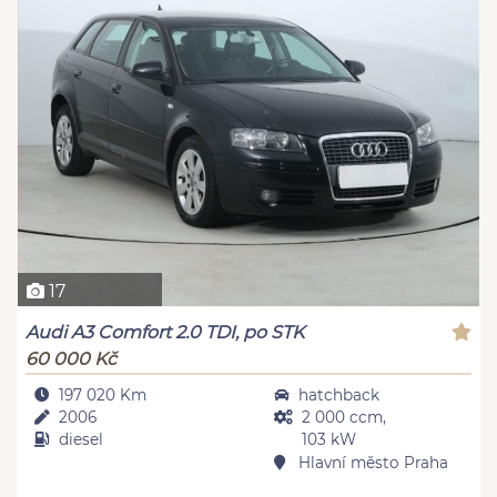
17
Audi A3 Comfort 2.0 TDI, po STK
60 000 Kč
197 020 Km
hatchback
2006
2 000 ccm,
diesel
103 kW
Hlavní město Praha