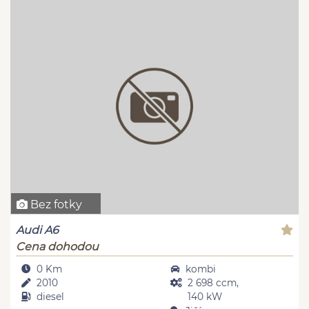
Bez fotky
Audi A6
Cena dohodou
0 Km
kombi
2010
2 698 ccm,
diesel
140 kW