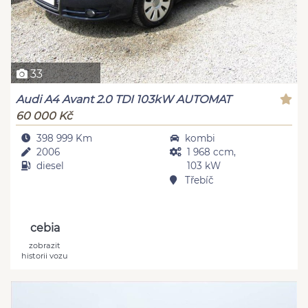
33
Audi A4 Avant 2.0 TDI 103kW AUTOMAT
60 000 Kč
398 999 Km
kombi
2006
1 968 ccm,
diesel
103 kW
Třebíč
cebia
zobrazit
historii vozu