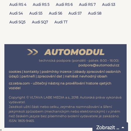
Audi RS 4
Audi RS 5
Audi RS 6
Audi RS 7
Audi S3
Audi S4
Audi S5
Audi S6
Audi S7
Audi S8
Audi SQ5
Audi SQ7
Audi TT
technická podpora (pondělí - pátek: 8:00 - 16:00):
podpora@automodul.cz
cookies
|
kontakty
|
podmínky inzerce
|
zásady zpracování osobních
údajů
|
partneři
|
zpracování dat
|
nahlásit nevhodný obsah
cz.cebia.com - užitečný nástroj na prověřování historie ojetých
vozidel
Copyright © VLTAVA LABE MEDIA a.s., 2018. Autorská práva vykonává
vydavatel.
Jakékoli užití části nebo celku, zejména rozmnožování a šíření
jakýmkoli způsobem (mechanickým nebo elektronickým) i v jiném
než českém jazyce bez písemného svolení vydavatele je zakázáno.
ISSN: 1805-9465.
Zobrazit ...