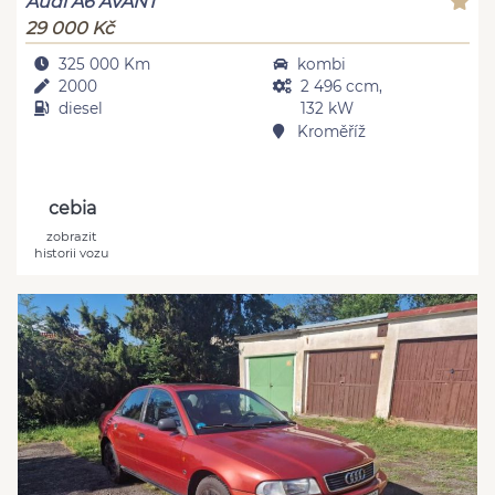
Audi A6 AVANT
29 000 Kč
325 000 Km
kombi
2000
2 496 ccm,
diesel
132 kW
Kroměříž
cebia
zobrazit
historii vozu