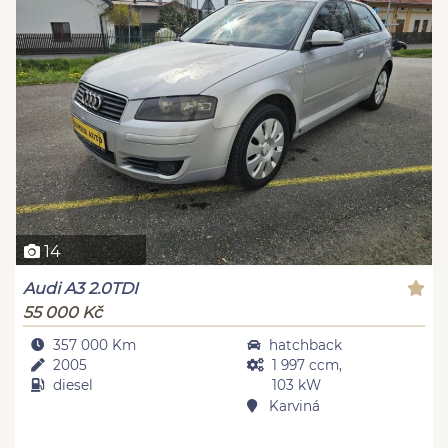
14
Audi A3 2.0TDI
55 000 Kč
357 000 Km
hatchback
2005
1 997 ccm,
diesel
103 kW
Karviná