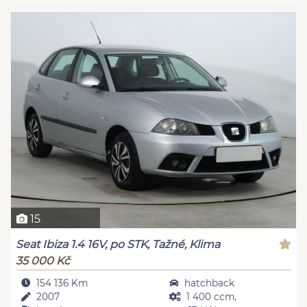
15
Seat Ibiza 1.4 16V, po STK, Tažné, Klima
35 000 Kč
154 136 Km
hatchback
2007
1 400 ccm,