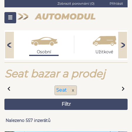
Zobrazit porovnání (
0
)
Přihlásit
Osobní
Užitkové
Seat bazar a prodej
Seat
x
Filtr
Nalezeno 557 inzerátů