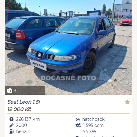
3
Seat Leon 1.6i
19 000 Kč
266 137 Km
hatchback
2000
1 595 ccm,
benzín
74 kW