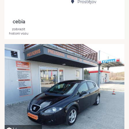
Prostějov
cebia
zobrazit
historii vozu