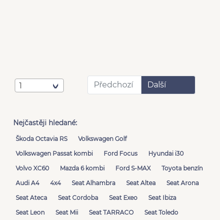
Předchozí
Další
1
Nejčastěji hledané:
Škoda Octavia RS
Volkswagen Golf
Volkswagen Passat kombi
Ford Focus
Hyundai i30
Volvo XC60
Mazda 6 kombi
Ford S-MAX
Toyota benzín
Audi A4
4x4
Seat Alhambra
Seat Altea
Seat Arona
Seat Ateca
Seat Cordoba
Seat Exeo
Seat Ibiza
Seat Leon
Seat Mii
Seat TARRACO
Seat Toledo