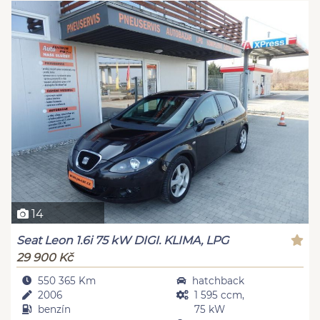
14
Seat Leon 1.6i 75 kW DIGI. KLIMA, LPG
29 900 Kč
550 365 Km
hatchback
2006
1 595 ccm,
benzín
75 kW