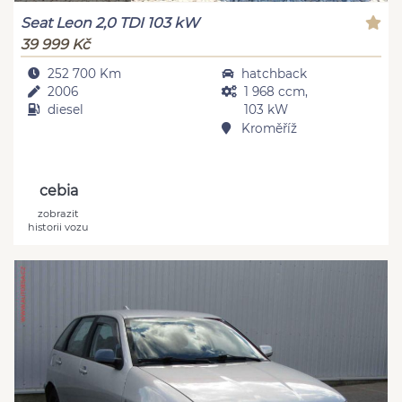
Seat Leon 2,0 TDI 103 kW
39 999 Kč
252 700 Km
hatchback
2006
1 968 ccm,
diesel
103 kW
Kroměříž
cebia
zobrazit
historii vozu