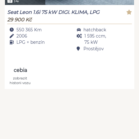
14
Seat Leon 1.6i 75 kW DIGI. KLIMA, LPG
29 900 Kč
550 365 Km
hatchback
2006
1 595 ccm,
LPG + benzín
75 kW
Prostějov
cebia
zobrazit
historii vozu