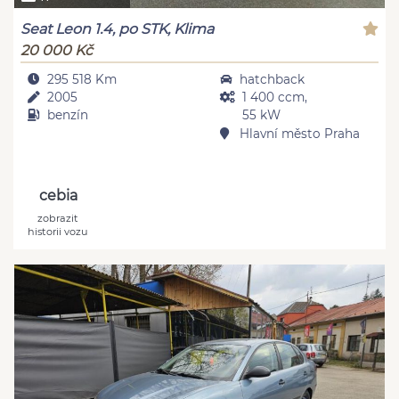
Seat Leon 1.4, po STK, Klima
20 000 Kč
295 518 Km
hatchback
2005
1 400 ccm,
benzín
55 kW
Hlavní město Praha
cebia
zobrazit
historii vozu