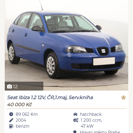
12
Seat Ibiza 1.2 12V, ČR,1.maj, Serv.kniha
40 000 Kč
89 062 Km
hatchback
2004
1 200 ccm,
benzín
47 kW
Hlavní město Praha