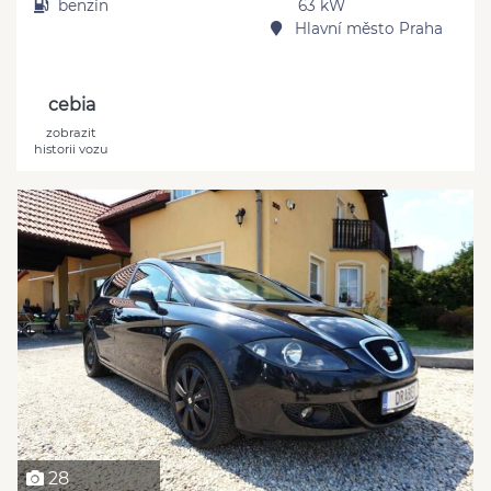
benzín
63 kW
Hlavní město Praha
cebia
zobrazit
historii vozu
28