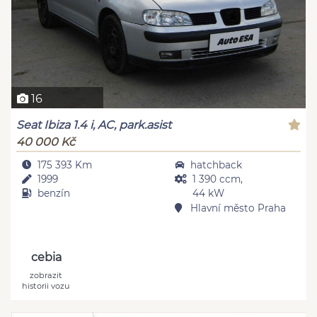
16
Seat Ibiza 1.4 i, AC, park.asist
40 000 Kč
175 393 Km
hatchback
1999
1 390 ccm,
benzín
44 kW
Hlavní město Praha
cebia
zobrazit
historii vozu