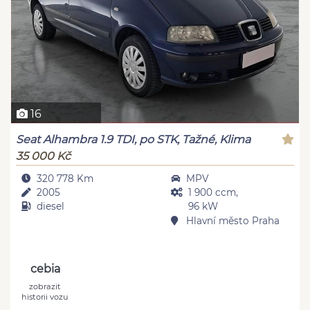
16
Seat Alhambra 1.9 TDI, po STK, Tažné, Klima
35 000 Kč
320 778 Km
MPV
2005
1 900 ccm,
diesel
96 kW
Hlavní město Praha
cebia
zobrazit
historii vozu