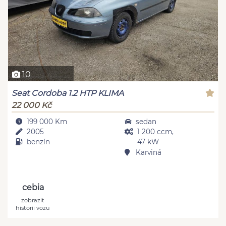
10
Seat Cordoba 1.2 HTP KLIMA
22 000 Kč
199 000 Km
sedan
2005
1 200 ccm,
benzín
47 kW
Karviná
cebia
zobrazit
historii vozu