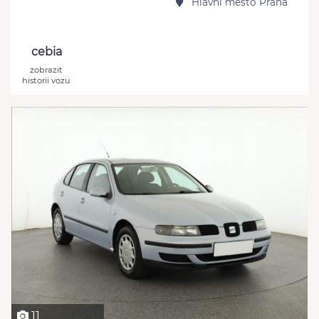
Hlavní město Praha
cebia
zobrazit
historii vozu
11