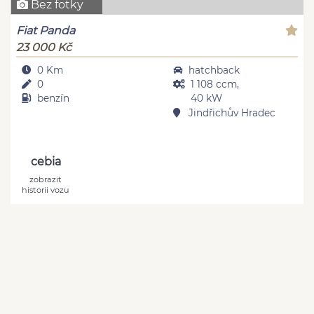
Bez fotky
Fiat Panda
23 000 Kč
0 Km
hatchback
0
1 108 ccm,
benzín
40 kW
Jindřichův Hradec
cebia
zobrazit
historii vozu