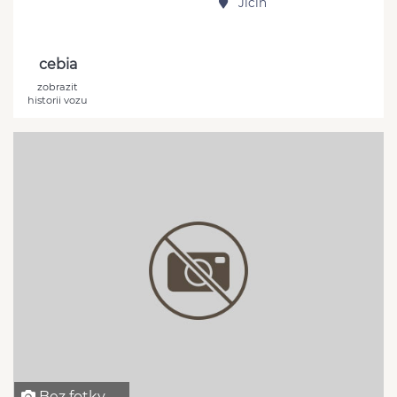
Jičín
cebia
zobrazit
historii vozu
Bez fotky