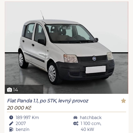
14
Fiat Panda 1.1, po STK, levný provoz
20 000 Kč
189 997 Km
hatchback
2007
1 100 ccm,
benzín
40 kW