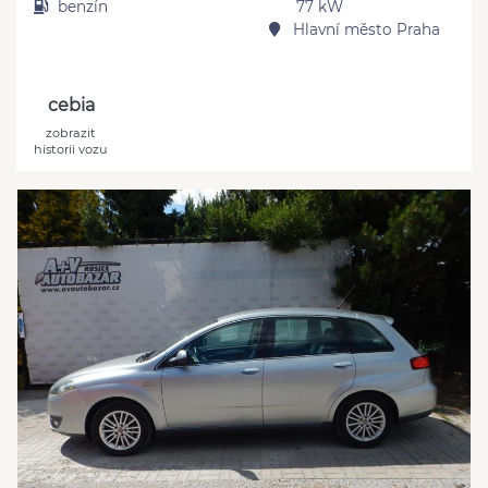
benzín
77 kW
Hlavní město Praha
cebia
zobrazit
historii vozu