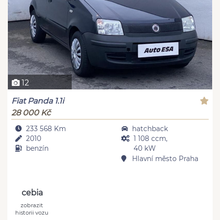
12
Fiat Panda 1.1i
28 000 Kč
233 568 Km
hatchback
2010
1 108 ccm,
benzín
40 kW
Hlavní město Praha
cebia
zobrazit
historii vozu