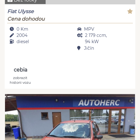
Fiat Ulysse
Cena dohodou
0 Km
MPV
2004
2 179 ccm,
diesel
94 kW
Jičín
cebia
zobrazit
historii vozu