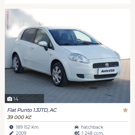
14
Fiat Punto 1.3JTD, AC
39 000 Kč
189 152 Km
hatchback
2009
1 248 ccm,