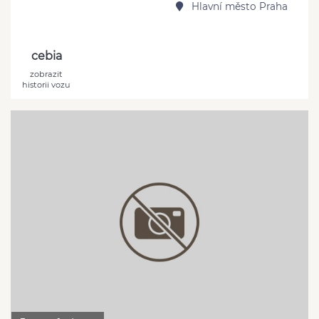
Hlavní město Praha
cebia
zobrazit
historii vozu