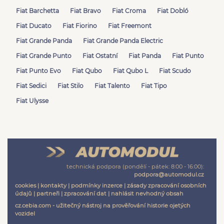
Fiat Barchetta
Fiat Bravo
Fiat Croma
Fiat Dobló
Fiat Ducato
Fiat Fiorino
Fiat Freemont
Fiat Grande Panda
Fiat Grande Panda Electric
Fiat Grande Punto
Fiat Ostatní
Fiat Panda
Fiat Punto
Fiat Punto Evo
Fiat Qubo
Fiat Qubo L
Fiat Scudo
Fiat Sedici
Fiat Stilo
Fiat Talento
Fiat Tipo
Fiat Ulysse
technická podpora (pondělí - pátek: 8:00 - 16:00):
podpora@automodul.cz
cookies
|
kontakty
|
podmínky inzerce
|
zásady zpracování osobních
údajů
|
partneři
|
zpracování dat
|
nahlásit nevhodný obsah
cz.cebia.com - užitečný nástroj na prověřování historie ojetých
vozidel