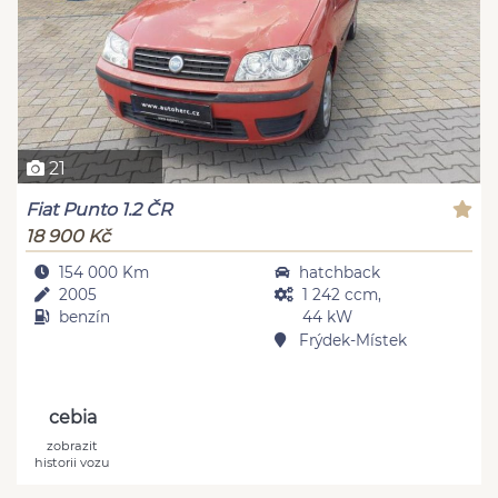
21
Fiat Punto 1.2 ČR
18 900 Kč
154 000 Km
hatchback
2005
1 242 ccm,
benzín
44 kW
Frýdek-Místek
cebia
zobrazit
historii vozu