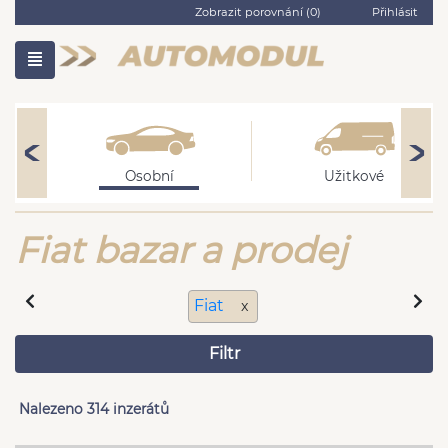
Zobrazit porovnání (
0
)
Přihlásit
Osobní
Užitkové
Fiat bazar a prodej
Fiat
x
Filtr
Nalezeno 314 inzerátů