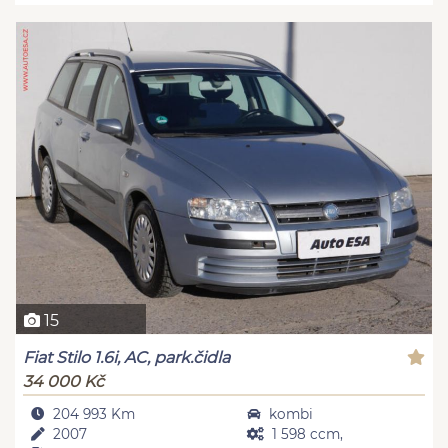
15
Fiat Stilo 1.6i, AC, park.čidla
34 000 Kč
204 993 Km
kombi
2007
1 598 ccm,