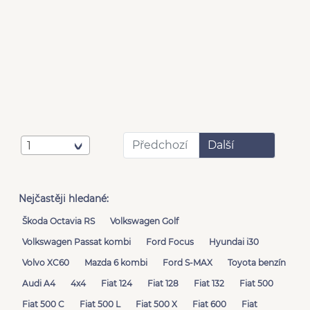
Předchozí
Další
1
Nejčastěji hledané:
Škoda Octavia RS
Volkswagen Golf
Volkswagen Passat kombi
Ford Focus
Hyundai i30
Volvo XC60
Mazda 6 kombi
Ford S-MAX
Toyota benzín
Audi A4
4x4
Fiat 124
Fiat 128
Fiat 132
Fiat 500
Fiat 500 C
Fiat 500 L
Fiat 500 X
Fiat 600
Fiat