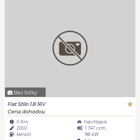
Bez fotky
Fiat Stilo 1.8 16V
Cena dohodou
0 Km
hatchback
2002
1 747 ccm,
benzín
98 kW