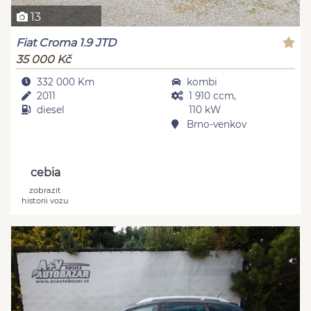
13
Fiat Croma 1.9 JTD
35 000 Kč
332 000 Km
kombi
2011
1 910 ccm,
diesel
110 kW
Brno-venkov
cebia
zobrazit
historii vozu