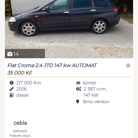
14
Fiat Croma 2.4 JTD 147 kw AUTOMAT
35 000 Kč
217 000 Km
kombi
2006
2 387 ccm,
diesel
147 kW
Brno-venkov
cebia
zobrazit
historii vozu