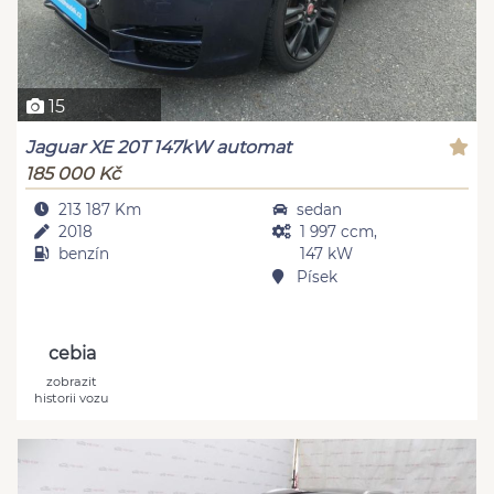
15
Jaguar XE 20T 147kW automat
185 000 Kč
213 187 Km
sedan
2018
1 997 ccm,
benzín
147 kW
Písek
cebia
zobrazit
historii vozu