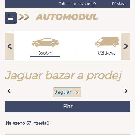
Zobrazit porovnání (
0
)
Přihlásit
Osobní
Užitkové
Jaguar bazar a prodej
Jaguar
x
Filtr
Nalezeno 67 inzerátů