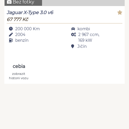
Bez fotky
Jaguar X-Type 3.0 v6
67 777 Kč
200 000 Km
kombi
2004
2 967 ccm,
benzín
169 kW
Jičín
cebia
zobrazit
historii vozu