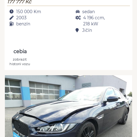
177 777 Kč
150 000 Km
sedan
2003
4 196 ccm,
benzín
218 kW
Jičín
cebia
zobrazit
historii vozu