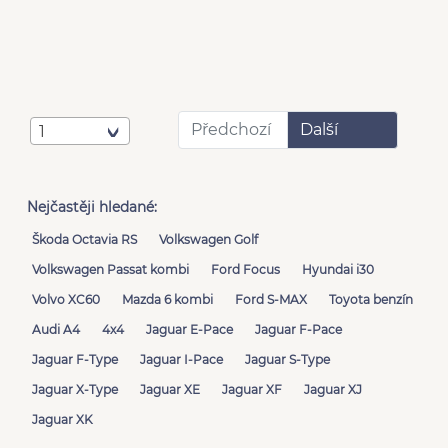
Předchozí
Další
1
Nejčastěji hledané:
Škoda Octavia RS
Volkswagen Golf
Volkswagen Passat kombi
Ford Focus
Hyundai i30
Volvo XC60
Mazda 6 kombi
Ford S-MAX
Toyota benzín
Audi A4
4x4
Jaguar E-Pace
Jaguar F-Pace
Jaguar F-Type
Jaguar I-Pace
Jaguar S-Type
Jaguar X-Type
Jaguar XE
Jaguar XF
Jaguar XJ
Jaguar XK