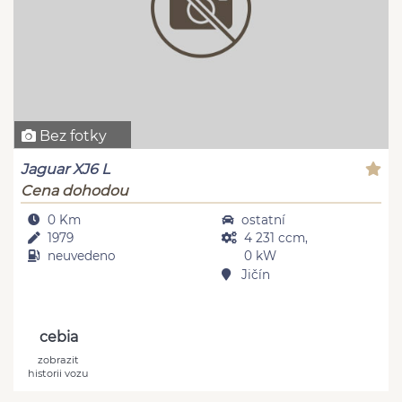
Bez fotky
Jaguar XJ6 L
Cena dohodou
0 Km
ostatní
1979
4 231 ccm,
neuvedeno
0 kW
Jičín
cebia
zobrazit
historii vozu