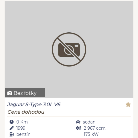
Bez fotky
Jaguar S-Type 3.0L V6
Cena dohodou
0 Km
sedan
1999
2 967 ccm,
benzín
175 kW