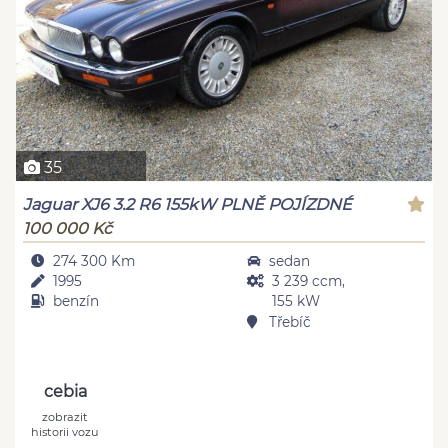
35
Jaguar XJ6 3.2 R6 155kW PLNĚ POJÍZDNÉ
100 000 Kč
274 300 Km
sedan
1995
3 239 ccm,
benzín
155 kW
Třebíč
cebia
zobrazit
historii vozu