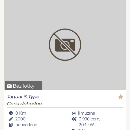
Bez fotky
Jaguar S-Type
Cena dohodou
0 Km
limuzína
2000
3 996 ccm,
neuvedeno
203 kW