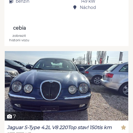
benzín
149 kW
Náchod
cebia
zobrazit
historii vozu
7
Jaguar S-Type 4.2L V8 220Top stav! 150tis km