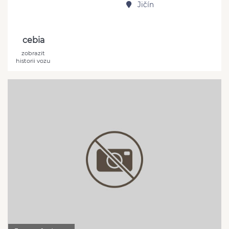
Jičín
cebia
zobrazit
historii vozu