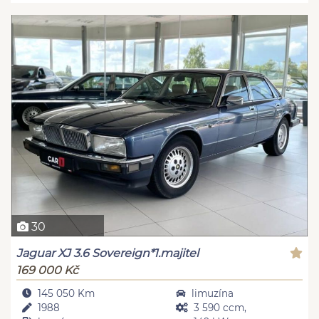
30
Jaguar XJ 3.6 Sovereign*1.majitel
169 000 Kč
145 050 Km
limuzína
1988
3 590 ccm,