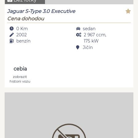
Jaguar S-Type 3.0 Executive
Cena dohodou
0 Km
sedan
2002
2 967 ccm,
benzín
175 kW
Jičín
cebia
zobrazit
historii vozu