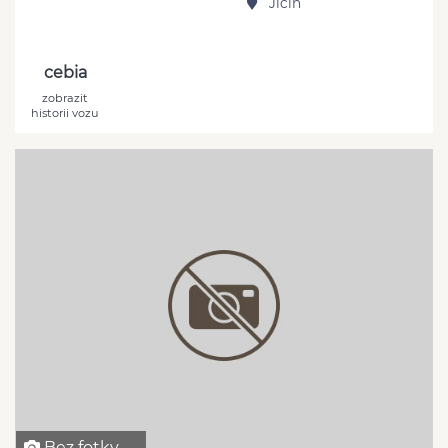
Jičín
cebia
zobrazit
historii vozu
Bez fotky