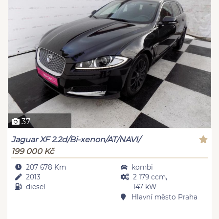
37
Jaguar XF 2.2d/Bi-xenon/AT/NAVI/
199 000 Kč
207 678 Km
kombi
2013
2 179 ccm,
diesel
147 kW
Hlavní město Praha