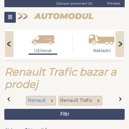
Zobrazit porovnání (
0
)
Přihlásit
Užitkové
Nákladní
Renault Trafic bazar a
prodej
Renault
Renault Trafic
x
x
Filtr