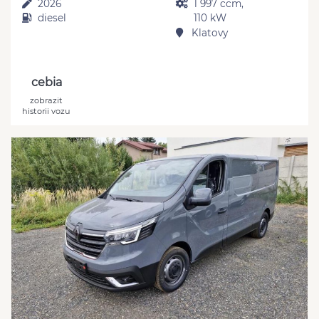
2026
1 997 ccm,
diesel
110 kW
Klatovy
cebia
zobrazit
historii vozu