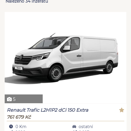
Nalezeno 34 inzerátů
5
Renault Trafic L2H1P2 dCi 150 Extra
761 679 Kč
0 Km
ostatní