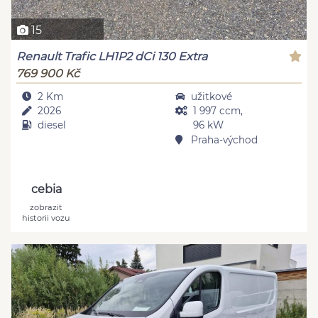
15
Renault Trafic LH1P2 dCi 130 Extra
769 900 Kč
2 Km
užitkové
2026
1 997 ccm,
diesel
96 kW
Praha-východ
cebia
zobrazit
historii vozu