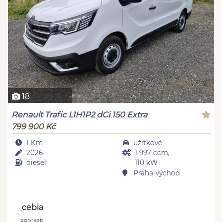
18
Renault Trafic L1H1P2 dCi 150 Extra
799 900 Kč
1 Km
užitkové
2026
1 997 ccm,
diesel
110 kW
Praha-východ
cebia
zobrazit