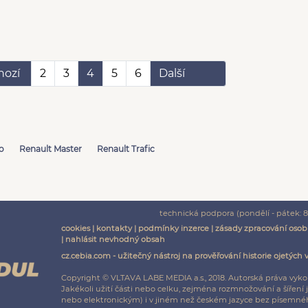
hozí
2
3
4
5
6
Další
o
Renault Master
Renault Trafic
technická podpora (pondělí - pátek: 8:
cookies
|
kontakty
|
podmínky inzerce
|
zásady zpracování osob
|
nahlásit nevhodný obsah
cz.cebia.com - užitečný nástroj na prověřování historie ojetých 
Copyright © VLTAVA LABE MEDIA a.s., 2018. Autorská práva vyko
Jakékoli užití části nebo celku, zejména rozmnožování a šíř
nebo elektronickým) i v jiném než českém jazyce bez písemnéh