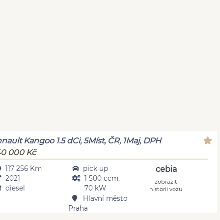
nault Kangoo 1.5 dCi, 5Míst, ČR, 1Maj, DPH
0 000 Kč
117 256 Km
pick up
cebia
2021
1 500 ccm,
zobrazit
diesel
70 kW
historii vozu
Hlavní město
Praha