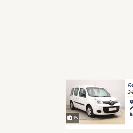
Re
24
15