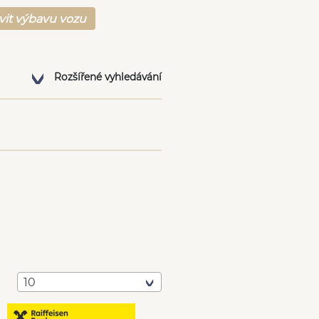
vit výbavu vozu
Rozšířené vyhledávání
10