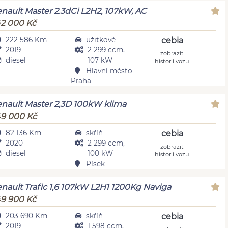
nault Master 2.3dCi L2H2, 107kW, AC
2 000 Kč
222 586 Km
užitkové
cebia
2019
2 299 ccm,
zobrazit
diesel
107 kW
historii vozu
Hlavní město
Praha
nault Master 2,3D 100kW klima
9 000 Kč
82 136 Km
skříň
cebia
2020
2 299 ccm,
zobrazit
diesel
100 kW
historii vozu
Písek
nault Trafic 1,6 107kW L2H1 1200Kg Naviga
9 900 Kč
203 690 Km
skříň
cebia
2019
1 598 ccm,