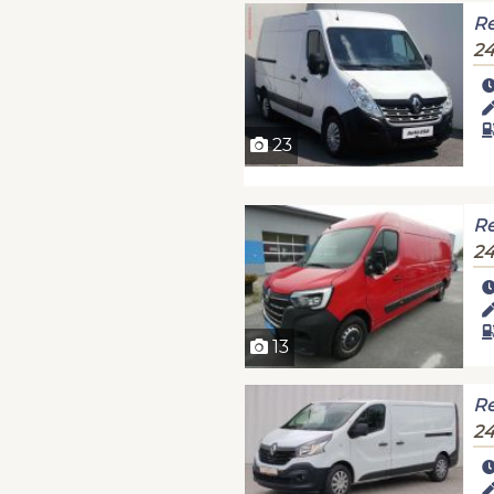
Re
24
23
Re
24
13
Re
24