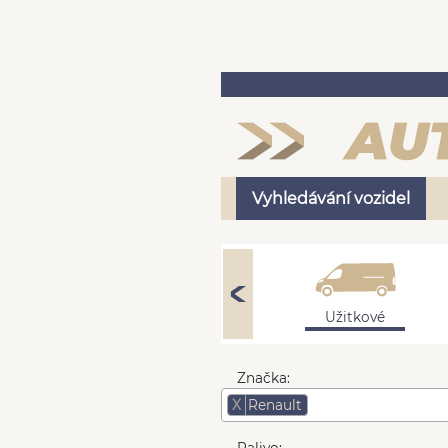
Vyhledávání vozidel
Osobní
Užitkové
Značka:
X
Renault