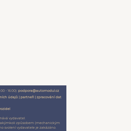
00 - 16:00):
podpora@automodul.cz
ních údajů
|
partneři
|
zpracování dat
vozidel
nává vydavatel.
ení jakýmkoli způsobem (mechanickým
o svolení vydavatele je zakázáno.