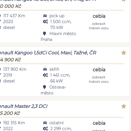
0 000 Kč
117 437 Km
pick up
cebia
2020
1 500 ccm,
zobrazit
diesel
70 kW
historii vozu
Hlavní město
Praha
nault Kangoo 1,5dCi Cool, Maxi, Tažné, ČR
4 900 Kč
137 900 Km
skříň
cebia
2019
1 461 ccm,
zobrazit
diesel
66 kW
historii vozu
Ostrava-
město
nault Master 2,3 DCI
5 200 Kč
192 315 Km
ostatní
cebia
2022
2 299 ccm,
zobrazit