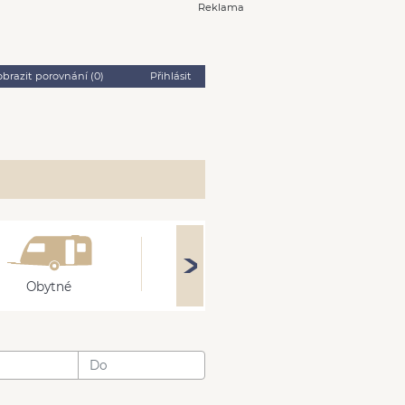
Reklama
obrazit porovnání (
0
)
Přihlásit
Obytné
Stroje
Přívěsy
: