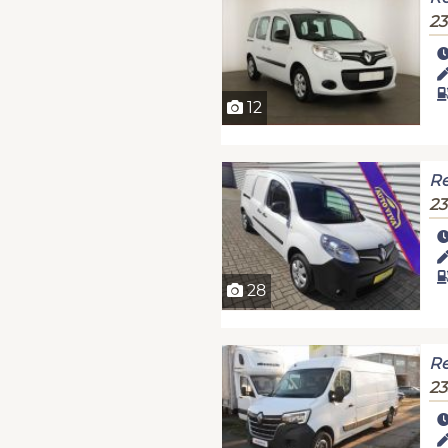
23
12
Re
23
28
Re
23