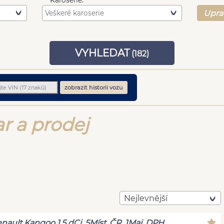
Karoserie:
Upra
VYHLEDAT
(
182
)
zobrazit historii vozu
r a prodej
Nejlevnější
nault Kangoo 1.5 dCi, 5Míst, ČR, 1Maj, DPH