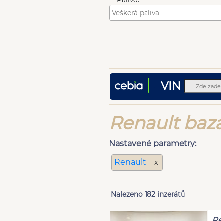
Palivo:
VIN
Renault baza
Nastavené parametry:
Renault
x
Nalezeno 182 inzerátů
Re