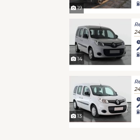
19
Re
24
14
Re
24
13