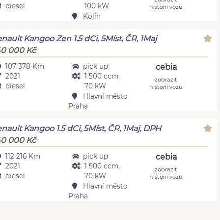
diesel
100 kW
historii vozu
Kolín
nault Kangoo Zen 1.5 dCi, 5Míst, ČR, 1Maj
0 000 Kč
107 378 Km
pick up
cebia
2021
1 500 ccm,
zobrazit
diesel
70 kW
historii vozu
Hlavní město
Praha
nault Kangoo 1.5 dCi, 5Míst, ČR, 1Maj, DPH
0 000 Kč
112 216 Km
pick up
cebia
2021
1 500 ccm,
zobrazit
diesel
70 kW
historii vozu
Hlavní město
Praha