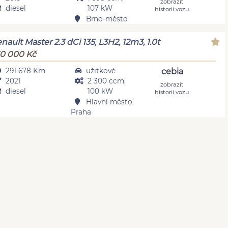
zobrazit
diesel
107 kW
historii vozu
Brno-město
nault Master 2.3 dCi 135, L3H2, 12m3, 1.0t
0 000 Kč
291 678 Km
užitkové
cebia
2021
2 300 ccm,
zobrazit
diesel
100 kW
historii vozu
Hlavní město
Praha