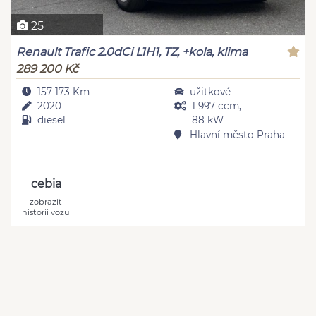
25
Renault Trafic 2.0dCi L1H1, TZ, +kola, klima
289 200 Kč
157 173 Km
užitkové
2020
1 997 ccm,
diesel
88 kW
Hlavní město Praha
cebia
zobrazit
historii vozu