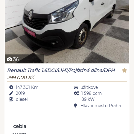
36
Renault Trafic 1.6DCI/L1H1/Pojízdná dílna/DPH
299 000 Kč
147 301 Km
užitkové
2019
1 598 ccm,
diesel
89 kW
Hlavní město Praha
cebia
zobrazit