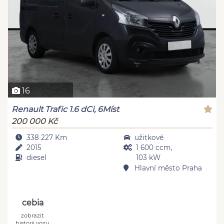
16
Renault Trafic 1.6 dCi, 6Míst
200 000 Kč
338 227 Km
užitkové
2015
1 600 ccm,
diesel
103 kW
Hlavní město Praha
cebia
zobrazit
historii vozu