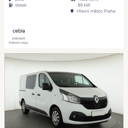
diesel
89 kW
Hlavní město Praha
cebia
zobrazit
historii vozu