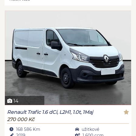
14
Renault Trafic 1.6 dCi, L2H1, 1.0t, 1Maj
270 000 Kč
168 586 Km
užitkové
2019
1 600 ccm,