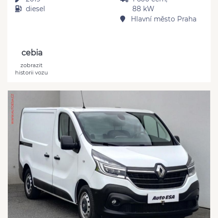
diesel
88 kW
Hlavní město Praha
cebia
zobrazit
historii vozu