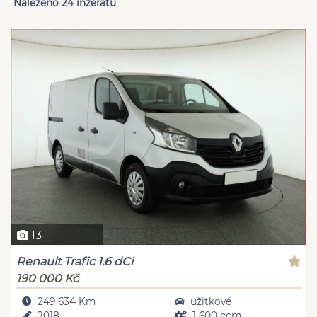
Nalezeno 24 inzerátů
13
Renault Trafic 1.6 dCi
190 000 Kč
249 634 Km
užitkové
2018
1 600 ccm,