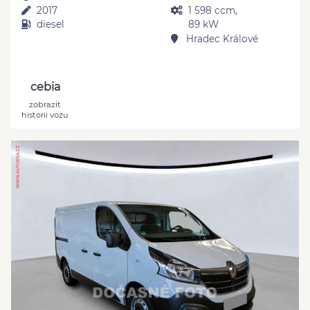
2017
1 598 ccm,
diesel
89 kW
Hradec Králové
cebia
zobrazit
historii vozu