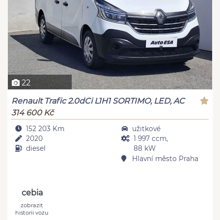
22
Renault Trafic 2.0dCi L1H1 SORTIMO, LED, AC
314 600 Kč
152 203 Km
užitkové
2020
1 997 ccm,
diesel
88 kW
Hlavní město Praha
cebia
zobrazit
historii vozu