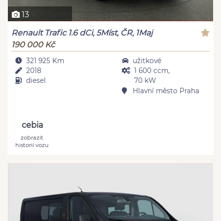
13
Renault Trafic 1.6 dCi, 5Míst, ČR, 1Maj
190 000 Kč
321 925 Km
užitkové
2018
1 600 ccm,
diesel
70 kW
Hlavní město Praha
cebia
zobrazit
historii vozu