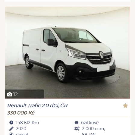
12
Renault Trafic 2.0 dCi, ČR
330 000 Kč
148 612 Km
užitkové
2020
2 000 ccm,
diesel
88 kW