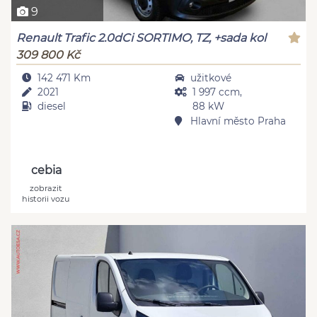
9
Renault Trafic 2.0dCi SORTIMO, TZ, +sada kol
309 800 Kč
142 471 Km
užitkové
2021
1 997 ccm,
diesel
88 kW
Hlavní město Praha
cebia
zobrazit
historii vozu