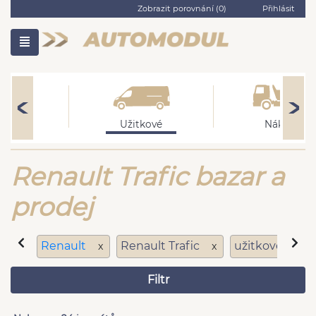
Zobrazit porovnání (
0
)
Přihlásit
bní
Užitkové
Nákladní
Renault Trafic bazar a
prodej
Renault
Renault Trafic
užitkové
x
x
x
Filtr