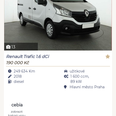
13
Renault Trafic 1.6 dCi
190 000 Kč
249 634 Km
užitkové
2018
1 600 ccm,
diesel
89 kW
Hlavní město Praha
cebia
zobrazit
historii vozu