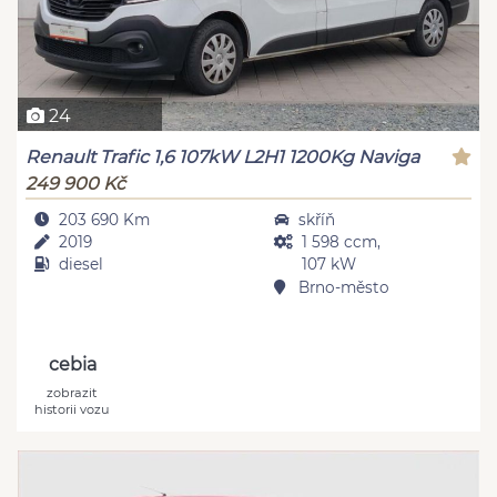
24
Renault Trafic 1,6 107kW L2H1 1200Kg Naviga
249 900 Kč
203 690 Km
skříň
2019
1 598 ccm,
diesel
107 kW
Brno-město
cebia
zobrazit
historii vozu