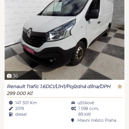
36
Renault Trafic 1.6DCI/L1H1/Pojízdná dílna/DPH
299 000 Kč
147 301 Km
užitkové
2019
1 598 ccm,
diesel
89 kW
Hlavní město Praha