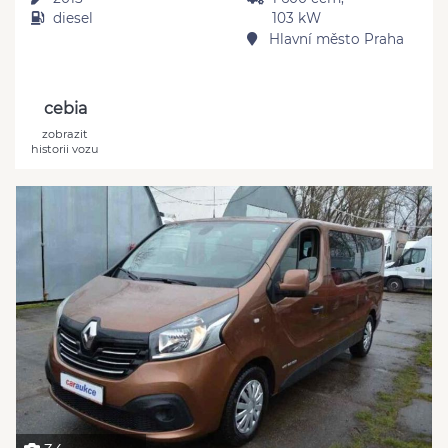
diesel
103 kW
Hlavní město Praha
cebia
zobrazit
historii vozu