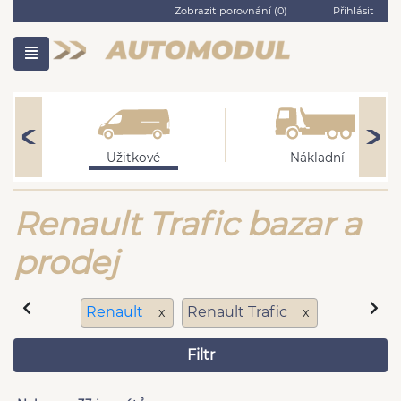
Zobrazit porovnání (
0
)
Přihlásit
Užitkové
Nákladní
Renault Trafic bazar a
prodej
Renault
Renault Trafic
x
x
Filtr