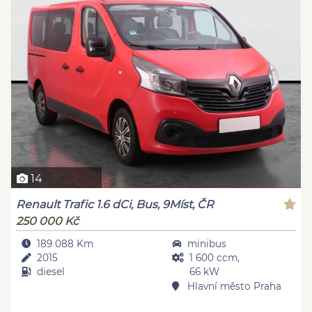
14
Renault Trafic 1.6 dCi, Bus, 9Míst, ČR
250 000 Kč
189 088 Km
minibus
2015
1 600 ccm,
diesel
66 kW
Hlavní město Praha