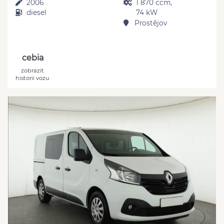
2006
1 870 ccm,
diesel
74 kW
Prostějov
cebia
zobrazit
historii vozu