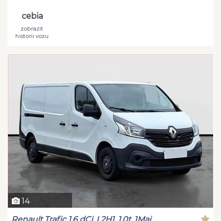
cebia
zobrazit
historii vozu
14
Renault Trafic 1.6 dCi, L2H1, 1.0t, 1Maj