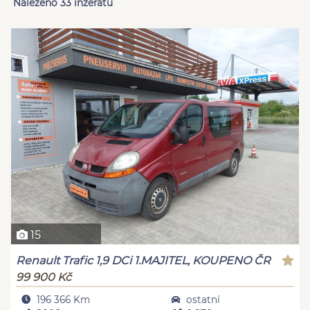
Nalezeno 33 inzerátů
15
Renault Trafic 1,9 DCi 1.MAJITEL, KOUPENO ČR
99 900 Kč
196 366 Km
ostatní