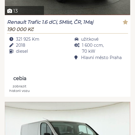
13
Renault Trafic 1.6 dCi, 5Míst, ČR, 1Maj
190 000 Kč
321 925 Km
užitkové
2018
1 600 ccm,
diesel
70 kW
Hlavní město Praha
cebia
zobrazit
historii vozu