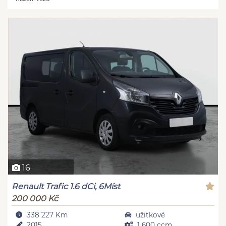
16
Renault Trafic 1.6 dCi, 6Míst
200 000 Kč
338 227 Km
užitkové
2015
1 600 ccm,