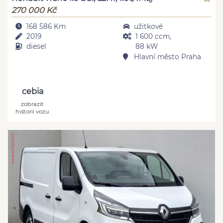
270 000 Kč
168 586 Km
užitkové
2019
1 600 ccm,
diesel
88 kW
Hlavní město Praha
cebia
zobrazit
historii vozu