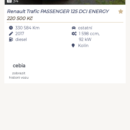
34
Renault Trafic PASSENGER 125 DCI ENERGY
220 500 Kč
330 584 Km
ostatní
2017
1 598 ccm,
diesel
92 kW
Kolín
cebia
zobrazit
historii vozu