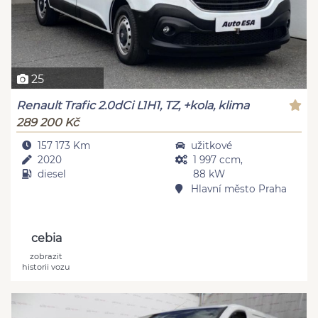
25
Renault Trafic 2.0dCi L1H1, TZ, +kola, klima
289 200 Kč
157 173 Km
užitkové
2020
1 997 ccm,
diesel
88 kW
Hlavní město Praha
cebia
zobrazit
historii vozu