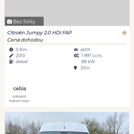
Bez fotky
Citroën Jumpy 2.0 HDi FAP
Cena dohodou
0 Km
skříň
2010
1 997 ccm,
diesel
88 kW
Jičín
cebia
zobrazit
historii vozu