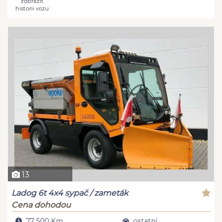
zobrazit
historii vozu
13
Ladog 6t 4x4 sypač / zameták
Cena dohodou
77 500 Km
ostatní