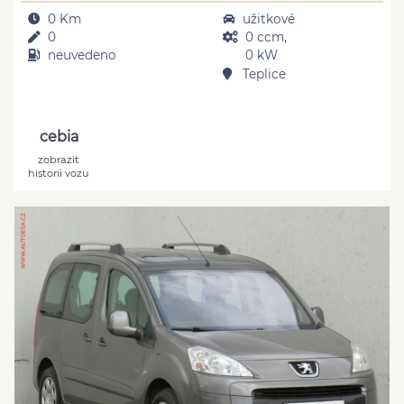
0 Km
užitkové
0
0 ccm,
neuvedeno
0 kW
Teplice
cebia
zobrazit
historii vozu