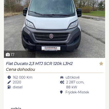
17
Fiat Ducato 2,3 MTJ SCR 120k L3H2
Cena dohodou
162 000 Km
užitkové
2020
2 287 ccm,
diesel
88 kW
Frýdek-Místek