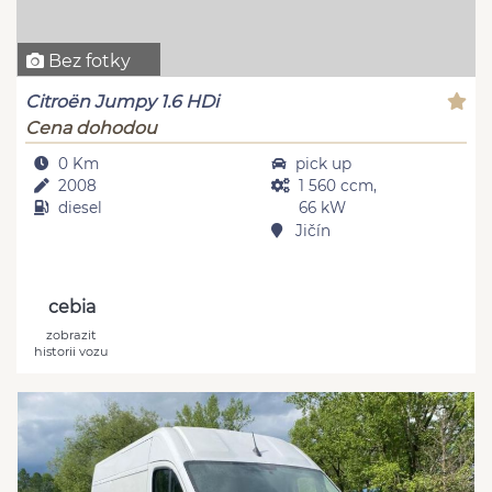
Bez fotky
Citroën Jumpy 1.6 HDi
Cena dohodou
0 Km
pick up
2008
1 560 ccm,
diesel
66 kW
Jičín
cebia
zobrazit
historii vozu