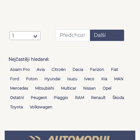
Předchozí
Další
1
Nejčastěji hledané:
Aixam Pro
Avia
Citroën
Dacia
Farizon
Fiat
Ford
Foton
Hyundai
Isuzu
Iveco
Kia
MAN
Mercedes
Mitsubishi
Multicar
Nissan
Opel
Ostatní
Peugeot
Piaggio
RAM
Renault
Škoda
Toyota
Volkswagen