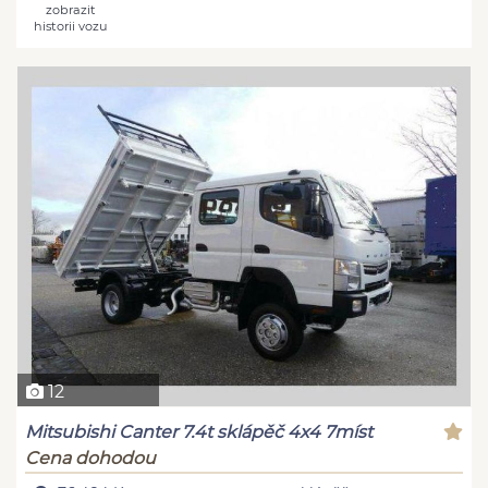
zobrazit
historii vozu
12
Mitsubishi Canter 7.4t sklápěč 4x4 7míst
Cena dohodou