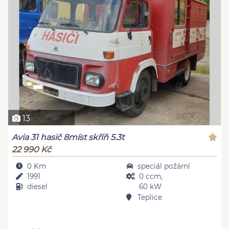
13
Avia 31 hasič 8míst skříň 5.3t
22 990 Kč
0 Km
speciál požární
1991
0 ccm,
diesel
60 kW
Teplice