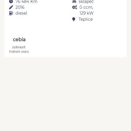
76 484 Km
sklápěč
2016
0 ccm,
diesel
129 kW
Teplice
cebia
zobrazit
historii vozu