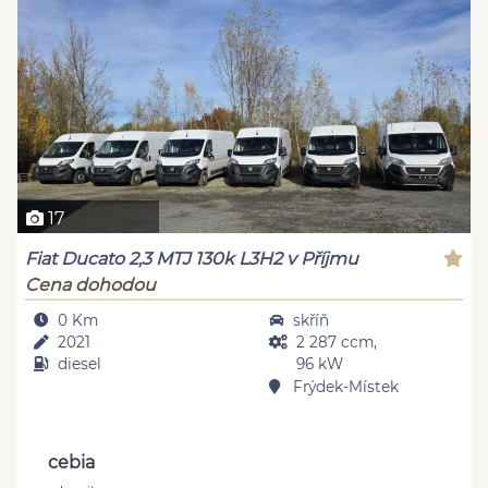
17
Fiat Ducato 2,3 MTJ 130k L3H2 v Příjmu
Cena dohodou
0 Km
skříň
2021
2 287 ccm,
diesel
96 kW
Frýdek-Místek
cebia