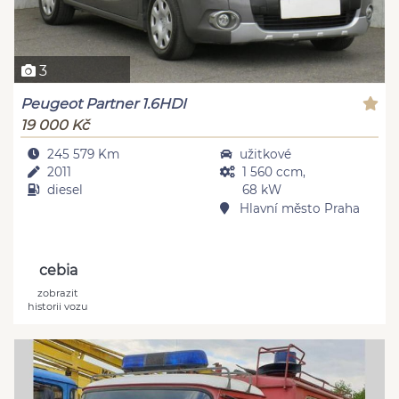
3
Peugeot Partner 1.6HDI
19 000 Kč
245 579 Km
užitkové
2011
1 560 ccm,
diesel
68 kW
Hlavní město Praha
cebia
zobrazit
historii vozu