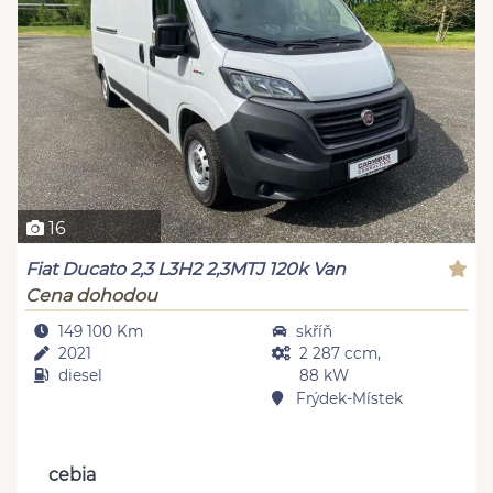
16
Fiat Ducato 2,3 L3H2 2,3MTJ 120k Van
Cena dohodou
149 100 Km
skříň
2021
2 287 ccm,
diesel
88 kW
Frýdek-Místek
cebia