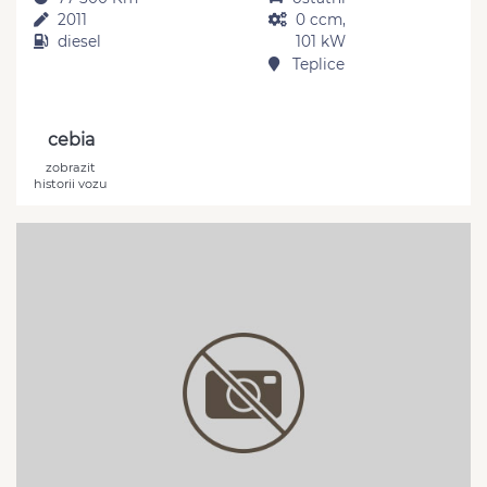
2011
0 ccm,
diesel
101 kW
Teplice
cebia
zobrazit
historii vozu