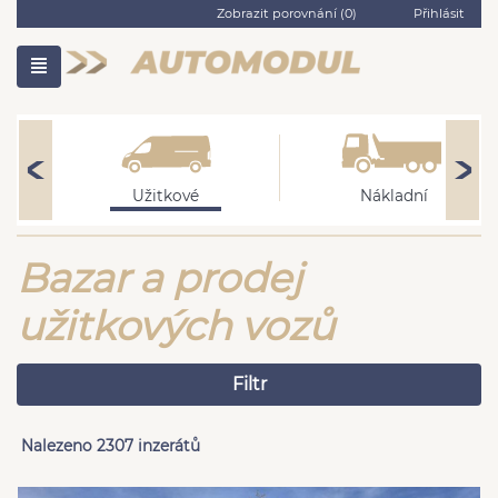
Zobrazit porovnání (
0
)
Přihlásit
Užitkové
Nákladní
Bazar a prodej
užitkových vozů
Filtr
Nalezeno 2307 inzerátů