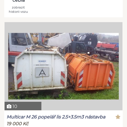
cebia
zobrazit
historii vozu
10
Multicar M 26 popelář lis 2.5+3.5m3 nástavba
19 000 Kč