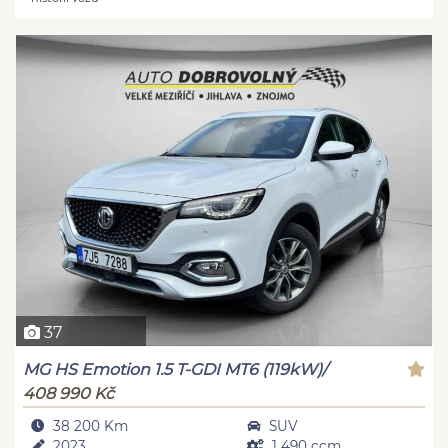
37
MG HS Emotion 1.5 T-GDI MT6 (119kW)/
408 990 Kč
38 200 Km
SUV
2023
1 490 ccm,