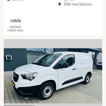
Žďár nad Sázavou
cebia
zobrazit
historii vozu