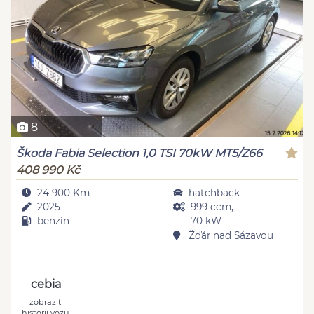
8
Škoda Fabia Selection 1,0 TSI 70kW MT5/Z66
408 990 Kč
24 900 Km
hatchback
2025
999 ccm,
benzín
70 kW
Žďár nad Sázavou
cebia
zobrazit
historii vozu