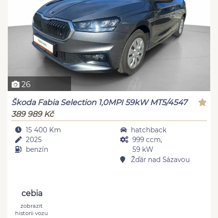
26
Škoda Fabia Selection 1,0MPI 59kW MT5/4547
389 989 Kč
15 400 Km
hatchback
2025
999 ccm,
benzín
59 kW
Žďár nad Sázavou
cebia
zobrazit
historii vozu