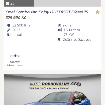
25
Opel Combo Van Enjoy L1H1 D15DT Diesel 75
379 990 Kč
52 500 Km
skříň
2022
1 500 ccm,
diesel
75 kW
Žďár nad Sázavou
cebia
zobrazit
historii vozu