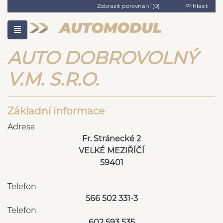
Zobrazit porovnání (
0
)
Přihlásit
AUTO DOBROVOLNÝ
V.M. S.R.O.
Základní informace
Adresa
Fr. Stránecké 2
VELKÉ MEZIŘÍČÍ
59401
Telefon
566 502 331-3
Telefon
602 593 535