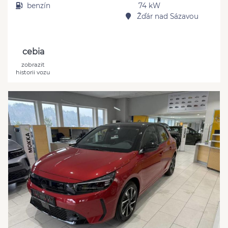
benzín
74 kW
Žďár nad Sázavou
cebia
zobrazit
historii vozu