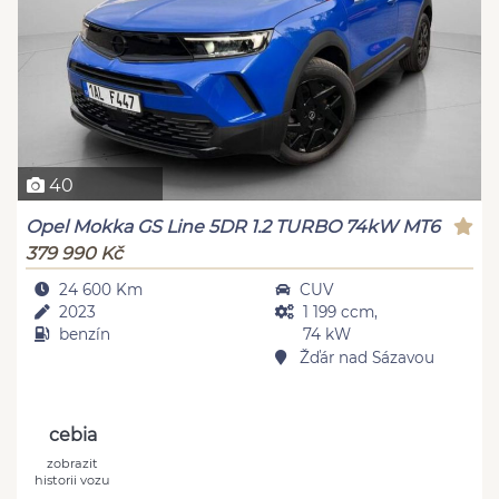
40
Opel Mokka GS Line 5DR 1.2 TURBO 74kW MT6
379 990 Kč
24 600 Km
CUV
2023
1 199 ccm,
benzín
74 kW
Žďár nad Sázavou
cebia
zobrazit
historii vozu