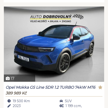
17
Opel Mokka GS Line 5DR 1.2 TURBO 74kW MT6
389 989 Kč
19 500 Km
SUV
2023
1 199 ccm,