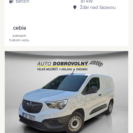
benzín
81 kW
Žďár nad Sázavou
cebia
zobrazit
historii vozu