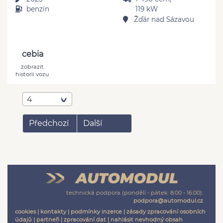
benzín
119 kW
Žďár nad Sázavou
cebia
zobrazit
historii vozu
4
Předchozí
Další
technická podpora (pondělí - pátek: 8:00 - 16:00):
podpora@automodul.cz
cookies
|
kontakty
|
podmínky inzerce
|
zásady zpracování osobních
údajů
|
partneři
|
zpracování dat
|
nahlásit nevhodný obsah