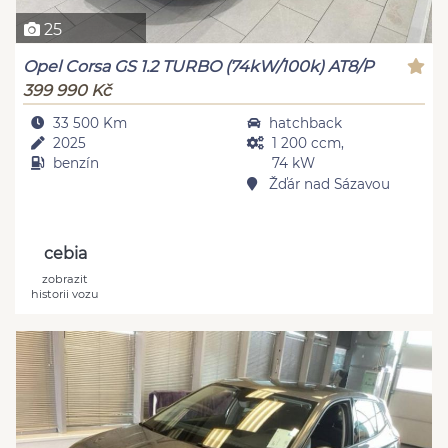
25
Opel Corsa GS 1.2 TURBO (74kW/100k) AT8/P
399 990 Kč
33 500 Km
hatchback
2025
1 200 ccm,
benzín
74 kW
Žďár nad Sázavou
cebia
zobrazit
historii vozu