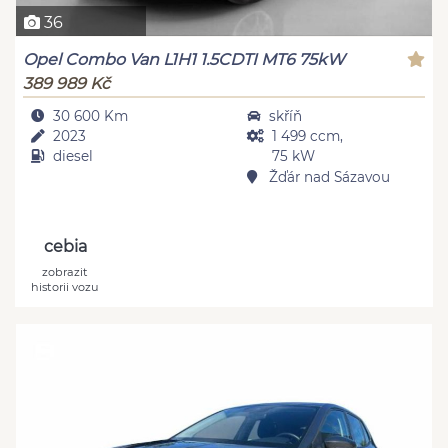
36
Opel Combo Van L1H1 1.5CDTI MT6 75kW
389 989 Kč
30 600 Km
skříň
2023
1 499 ccm,
diesel
75 kW
Žďár nad Sázavou
cebia
zobrazit
historii vozu