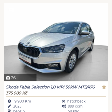
26
Škoda Fabia Selection 1,0 MPI 59kW MT5/476
375 989 Kč
19 900 Km
hatchback
2025
999 ccm,
benzín
59 kW