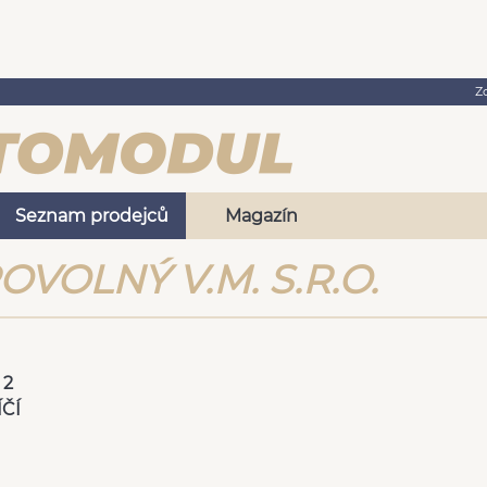
Z
Seznam prodejců
Magazín
VOLNÝ V.M. S.R.O.
 2
ÍČÍ