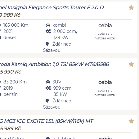
el Insignia Elegance Sports Tourer F 2.0 D
9 989 Kč
165 000 Km
kombi
cebia
2021
2 000 ccm,
zobrazit
diesel
128 kW
historii vozu
Žďár nad
Sázavou
oda Kamiq Ambition 1,0 TSI 85kW MT6/6586
5 990 Kč
83 200 Km
SUV
cebia
2019
999 ccm,
zobrazit
benzín
85 kW
historii vozu
Žďár nad
Sázavou
 MG3 ICE EXCITE 1.5L (85kW/116k) MT
5 989 Kč
4 500 Km
hatchback