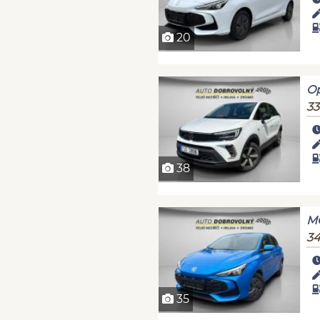
20
Op
33
38
MG
34
35