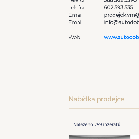
Telefon
566 502 331-3
Telefon
602 593 535
Email
prodejok.vm@
Email
info@autodob
Web
www.autodobr
Nabídka prodejce
Nalezeno 259 inzerátů