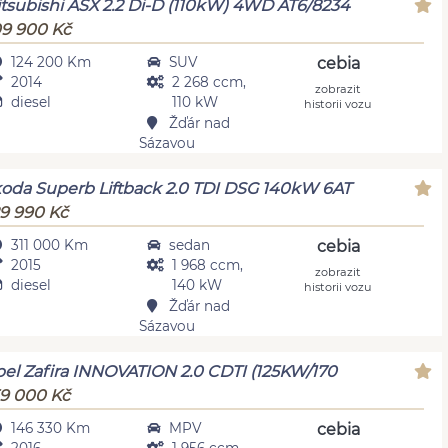
tsubishi ASX 2.2 Di-D (110kW) 4WD AT6/8234
9 900 Kč
124 200 Km
SUV
cebia
2014
2 268 ccm,
zobrazit
diesel
110 kW
historii vozu
Žďár nad
Sázavou
oda Superb Liftback 2.0 TDI DSG 140kW 6AT
9 990 Kč
311 000 Km
sedan
cebia
2015
1 968 ccm,
zobrazit
diesel
140 kW
historii vozu
Žďár nad
Sázavou
el Zafira INNOVATION 2.0 CDTI (125KW/170
9 000 Kč
146 330 Km
MPV
cebia