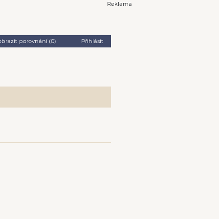
Reklama
obrazit porovnání (
0
)
Přihlásit