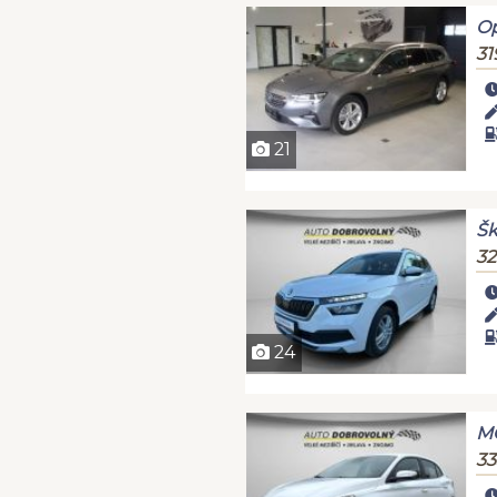
Op
31
21
Šk
32
24
MG
33