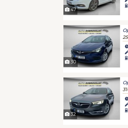
47
Op
25
30
Op
31
32