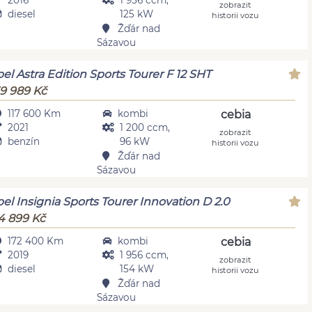
2016
1 956 ccm,
zobrazit
diesel
125 kW
historii vozu
Žďár nad
Sázavou
el Astra Edition Sports Tourer F 12 SHT
9 989 Kč
117 600 Km
kombi
cebia
2021
1 200 ccm,
zobrazit
benzín
96 kW
historii vozu
Žďár nad
Sázavou
el Insignia Sports Tourer Innovation D 2.0
4 899 Kč
172 400 Km
kombi
cebia
2019
1 956 ccm,
zobrazit
diesel
154 kW
historii vozu
Žďár nad
Sázavou