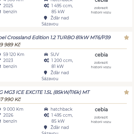
cebia
2025
1 495 ccm,
zobrazit
benzín
85 kW
historii vozu
Žďár nad
Sázavou
el Crossland Edition 1.2 TURBO 81kW MT6/P39
9 989 Kč
59 120 Km
SUV
cebia
2023
1 200 ccm,
zobrazit
benzín
81 kW
historii vozu
Žďár nad
Sázavou
 MG3 ICE EXCITE 1.5L (85kW/116k) MT
7 990 Kč
9 000 Km
hatchback
cebia
2026
1 495 ccm,
zobrazit
benzín
85 kW
historii vozu
Žďár nad
Sázavou