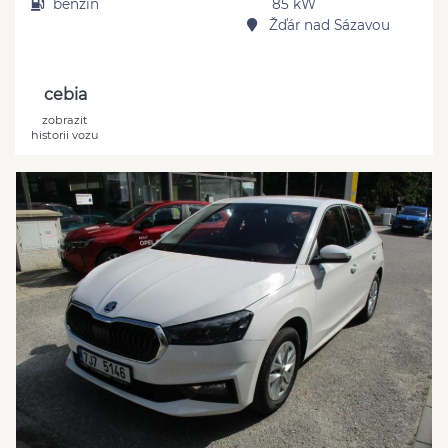
benzín
85 kW
Žďár nad Sázavou
cebia
zobrazit
historii vozu