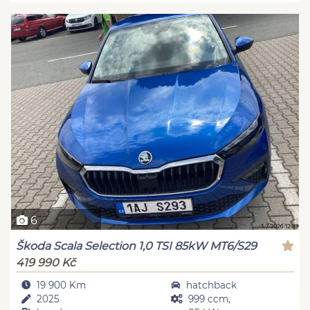
6
Škoda Scala Selection 1,0 TSI 85kW MT6/S29
419 990 Kč
19 900 Km
hatchback
2025
999 ccm,