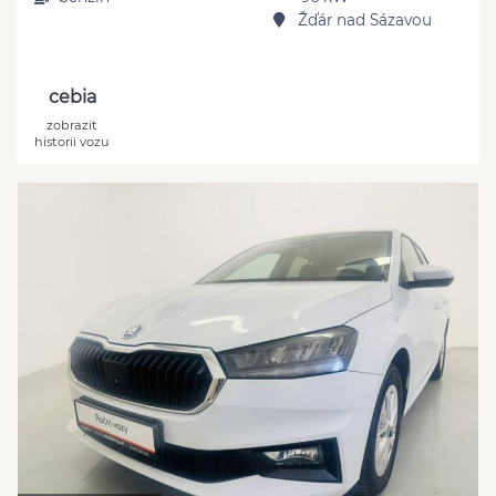
Žďár nad Sázavou
cebia
zobrazit
historii vozu