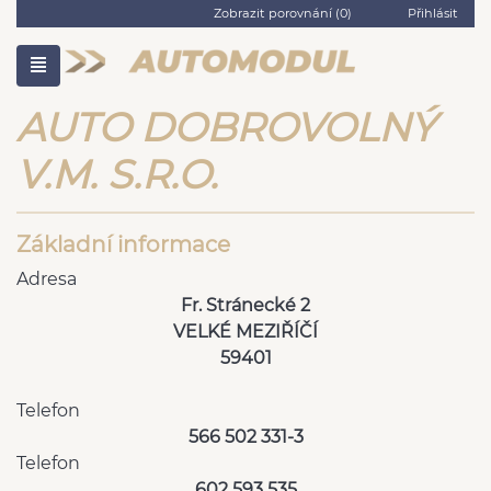
Zobrazit porovnání (
0
)
Přihlásit
AUTO DOBROVOLNÝ
V.M. S.R.O.
Základní informace
Adresa
Fr. Stránecké 2
VELKÉ MEZIŘÍČÍ
59401
Telefon
566 502 331-3
Telefon
602 593 535