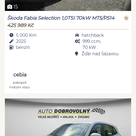
15
Škoda Fabia Selection 1,0TSI 70kW MT5/P514
425 989 Kč
5 000 Km
hatchback
2025
999 ccm,
benzín
70 kW
Žďár nad Sázavou
cebia
zobrazit
historii vozu