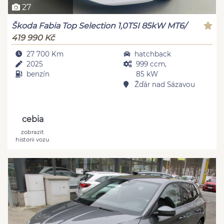
27
Škoda Fabia Top Selection 1,0TSI 85kW MT6/
419 990 Kč
27 700 Km
hatchback
2025
999 ccm,
benzín
85 kW
Žďár nad Sázavou
cebia
zobrazit
historii vozu