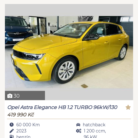
30
Opel Astra Elegance HB 1.2 TURBO 96kW/130
419 990 Kč
60 000 Km
hatchback
2023
1 200 ccm,
benzín
96 kW