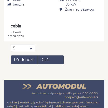
benzín
85 kW
Žďár nad Sázavou
cebia
zobrazit
historii vozu
5
Předchozí
Další
technická podpora (pondělí - pátek: 8:00 - 16:00):
podpora@automodul.cz
cookies
|
kontakty
|
podmínky inzerce
|
zásady zpracování osobních
údajů
|
partneři
|
zpracování dat
|
nahlásit nevhodný obsah