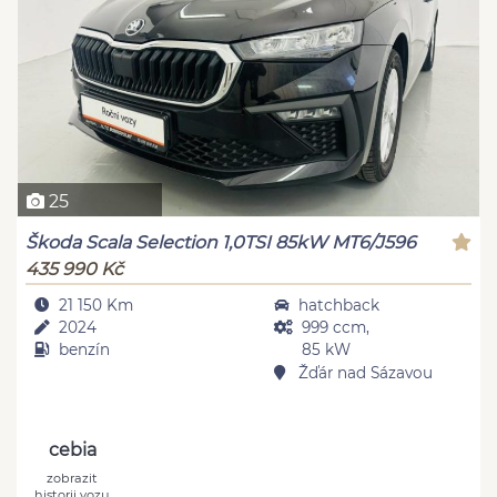
25
Škoda Scala Selection 1,0TSI 85kW MT6/J596
435 990 Kč
21 150 Km
hatchback
2024
999 ccm,
benzín
85 kW
Žďár nad Sázavou
cebia
zobrazit
historii vozu