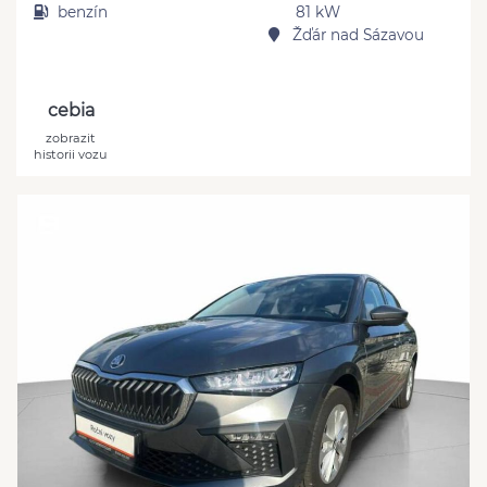
benzín
81 kW
Žďár nad Sázavou
cebia
zobrazit
historii vozu