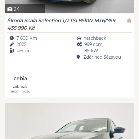
24
Škoda Scala Selection 1,0 TSI 85kW MT6/Y69
435 990 Kč
7 600 Km
hatchback
2025
999 ccm,
benzín
85 kW
Žďár nad Sázavou
cebia
zobrazit
historii vozu