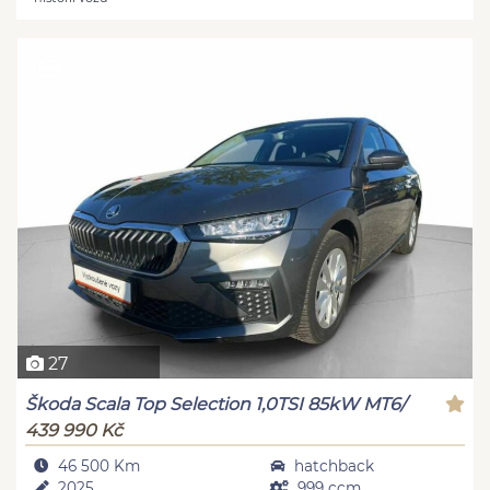
27
Škoda Scala Top Selection 1,0TSI 85kW MT6/
439 990 Kč
46 500 Km
hatchback
2025
999 ccm,