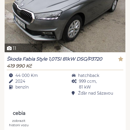
11
Škoda Fabia Style 1,0TSI 81kW DSG/P3720
419 990 Kč
44 000 Km
hatchback
2024
999 ccm,
benzín
81 kW
Žďár nad Sázavou
cebia
zobrazit
historii vozu