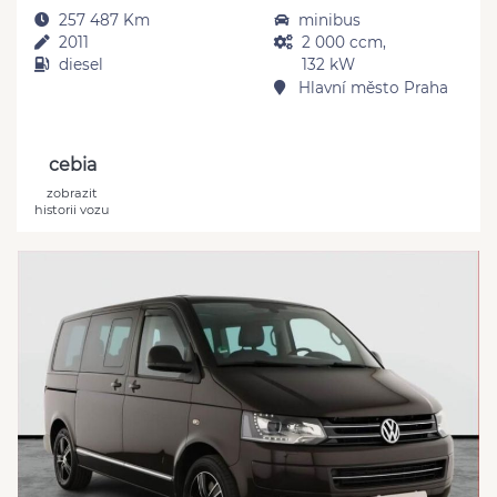
257 487 Km
minibus
2011
2 000 ccm,
diesel
132 kW
Hlavní město Praha
cebia
zobrazit
historii vozu