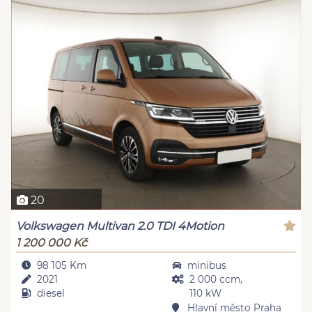
20
Volkswagen Multivan 2.0 TDI 4Motion
1 200 000 Kč
98 105 Km
minibus
2021
2 000 ccm,
diesel
110 kW
Hlavní město Praha