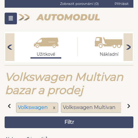
Zobrazit porovnání (
0
)
Přihlásit
Užitkové
Nákladní
Volkswagen Multivan
bazar a prodej
Volkswagen
Volkswagen Multivan
di
x
x
Filtr