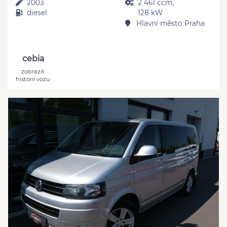
2003
2 461 ccm,
diesel
128 kW
Hlavní město Praha
cebia
zobrazit
historii vozu