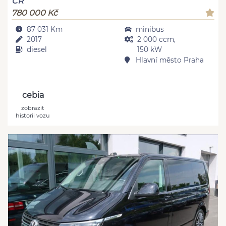
ČR
780 000 Kč
87 031 Km
minibus
2017
2 000 ccm,
diesel
150 kW
Hlavní město Praha
cebia
zobrazit
historii vozu