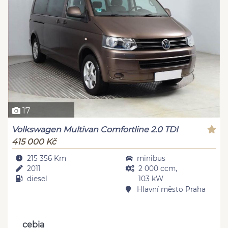
17
Volkswagen Multivan Comfortline 2.0 TDI
415 000 Kč
215 356 Km
minibus
2011
2 000 ccm,
diesel
103 kW
Hlavní město Praha
cebia