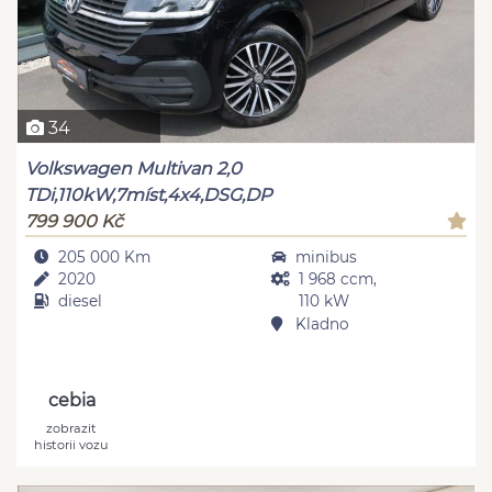
34
Volkswagen Multivan 2,0
TDi,110kW,7míst,4x4,DSG,DP
799 900 Kč
205 000 Km
minibus
2020
1 968 ccm,
diesel
110 kW
Kladno
cebia
zobrazit
historii vozu