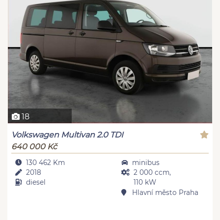
18
Volkswagen Multivan 2.0 TDI
640 000 Kč
130 462 Km
minibus
2018
2 000 ccm,
diesel
110 kW
Hlavní město Praha