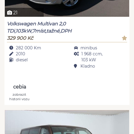
21
Volkswagen Multivan 2,0
TDi,103kW,7míst,tažné,DPH
329 900 Kč
282 000 Km
minibus
2010
1 968 ccm,
diesel
103 kW
Kladno
cebia
zobrazit
historii vozu