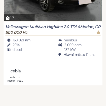
17
Volkswagen Multivan Highline 2.0 TDI 4Motion, ČR
500 000 Kč
168 021 Km
minibus
2014
2 000 ccm,
diesel
132 kW
Hlavní město Praha
cebia
zobrazit
historii vozu