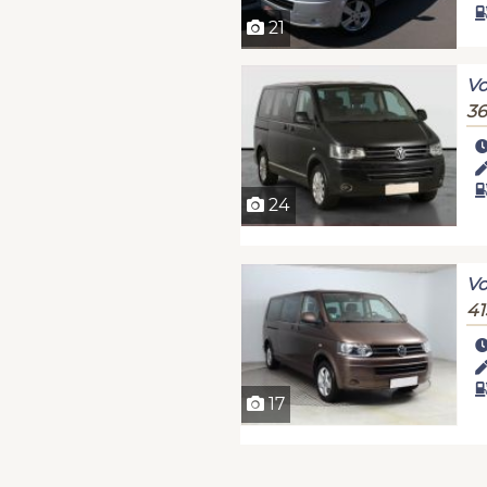
21
Vo
36
24
Vo
41
17