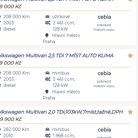
9 000 Kč
208 000 Km
užitkové
cebia
2003
2 461 ccm,
zobrazit
diesel
128 kW
historii vozu
Hlavní město
Praha
lkswagen Multivan 2,5 TDi 7 MÍST AUTO KLIMA
9 000 Kč
208 000 Km
minibus
cebia
2003
2 461 ccm,
zobrazit
diesel
128 kW
historii vozu
Hlavní město
Praha
lkswagen Multivan 2,0 TDi,103kW,7míst,tažné,DPH
9 900 Kč
282 000 Km
minibus
cebia
2010
1 968 ccm,
zobrazit