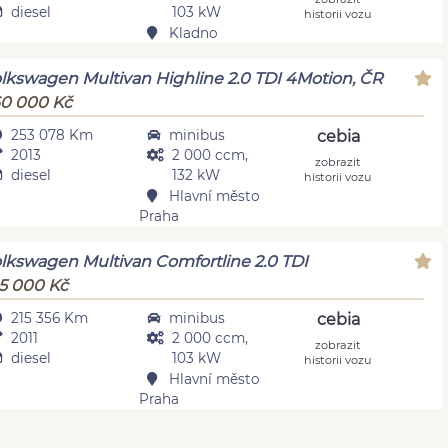
diesel
103 kW
historii vozu
Kladno
lkswagen Multivan Highline 2.0 TDI 4Motion, ČR
0 000 Kč
253 078 Km
minibus
cebia
2013
2 000 ccm,
zobrazit
diesel
132 kW
historii vozu
Hlavní město
Praha
lkswagen Multivan Comfortline 2.0 TDI
5 000 Kč
215 356 Km
minibus
cebia
2011
2 000 ccm,
zobrazit
diesel
103 kW
historii vozu
Hlavní město
Praha