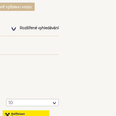
vit výbavu vozu
Rozšířené vyhledávání
10