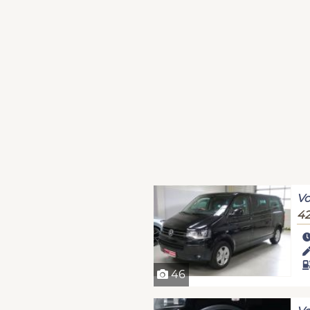
Vo
42
46