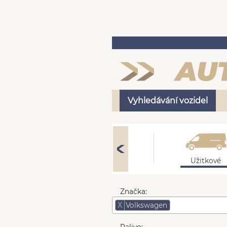
Vyhledávání vozidel
Osobní
Užitkové
Značka:
X
Volkswagen