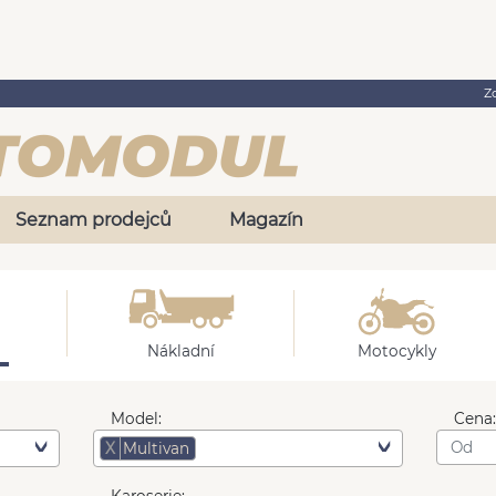
Z
Seznam prodejců
Magazín
Nákladní
Motocykly
Model:
Cena
X
Multivan