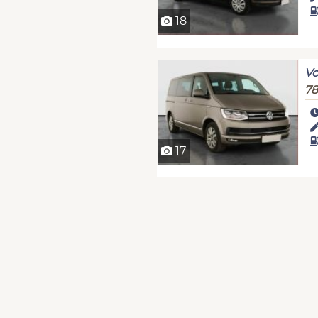
18
Vo
78
17