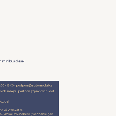
 minibus diesel
00 - 16:00):
podpora@automodul.cz
ních údajů
|
partneři
|
zpracování dat
vozidel
nává vydavatel.
ení jakýmkoli způsobem (mechanickým