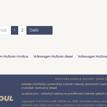
hozí
1
2
Další
n Multivan minibus
Volkswagen Multivan diesel
Volkswagen Multivan
technická podpora (pondělí - pátek: 8:
cookies
|
kontakty
|
podmínky inzerce
|
zásady zpracování osob
|
nahlásit nevhodný obsah
cz.cebia.com - užitečný nástroj na prověřování historie ojetých 
Copyright © VLTAVA LABE MEDIA a.s., 2018. Autorská práva vyko
Jakékoli užití části nebo celku, zejména rozmnožování a šíř