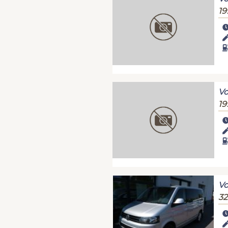
19
Vo
19
Bez fotky
Vo
32
Bez fotky