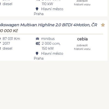
zobrazit
diesel
110 kW
historii vozu
Hlavní město
Praha
lkswagen Multivan Highline 2.0 BiTDI 4Motion, ČR
0 000 Kč
87 031 Km
minibus
cebia
2017
2 000 ccm,
zobrazit
diesel
150 kW
historii vozu
Hlavní město
Praha