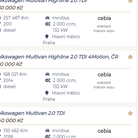
lkswagen Multivan Highline 2.0 TDI
0 000 Kč
257 487 Km
minibus
cebia
2011
2 000 ccm,
zobrazit
diesel
132 kW
historii vozu
Hlavní město
Praha
lkswagen Multivan Highline 2.0 TDI 4Motion, ČR
0 000 Kč
168 021 Km
minibus
cebia
2014
2 000 ccm,
zobrazit
diesel
132 kW
historii vozu
Hlavní město
Praha
lkswagen Multivan 2.0 TDI
0 000 Kč
130 462 Km
minibus
cebia
2018
2 000 ccm,