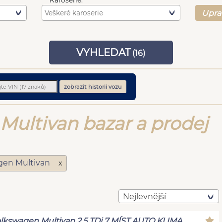
Karoserie:
Upra
VYHLEDAT
(
16
)
zobrazit historii vozu
Multivan bazar a prodej
gen Multivan
x
Nejlevnější
lkswagen Multivan 2,5 TDi 7 MÍST AUTO KLIMA