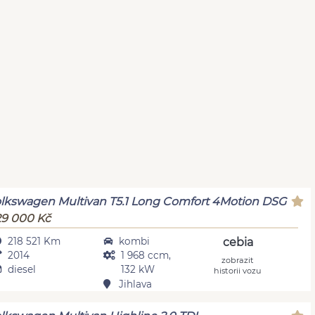
lkswagen Multivan T5.1 Long Comfort 4Motion DSG
9 000 Kč
218 521 Km
kombi
cebia
2014
1 968 ccm,
zobrazit
diesel
132 kW
historii vozu
Jihlava