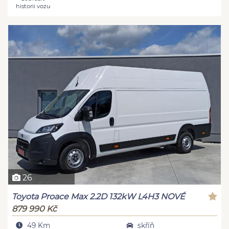
historii vozu
26
Toyota Proace Max 2.2D 132kW L4H3 NOVÉ
879 990 Kč
49 Km
skříň