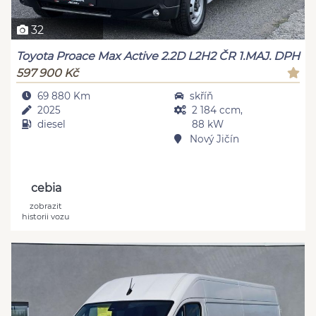
32
Toyota Proace Max Active 2.2D L2H2 ČR 1.MAJ. DPH
597 900 Kč
69 880 Km
skříň
2025
2 184 ccm,
diesel
88 kW
Nový Jičín
cebia
zobrazit
historii vozu