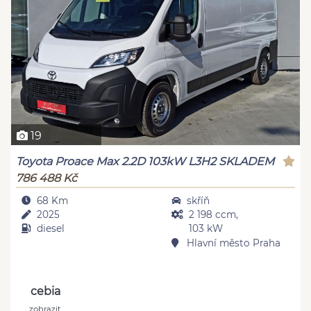
19
Toyota Proace Max 2.2D 103kW L3H2 SKLADEM
786 488 Kč
68 Km
skříň
2025
2 198 ccm,
diesel
103 kW
Hlavní město Praha
cebia
zobrazit