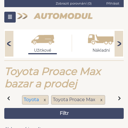
Zobrazit porovnání (
0
)
Přihlásit
Užitkové
Nákladní
Toyota Proace Max
bazar a prodej
Toyota
Toyota Proace Max
x
x
Filtr