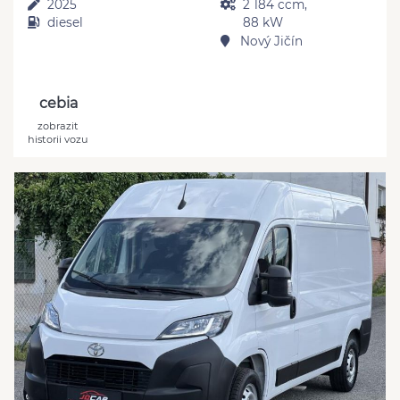
2025
2 184 ccm,
diesel
88 kW
Nový Jičín
cebia
zobrazit
historii vozu