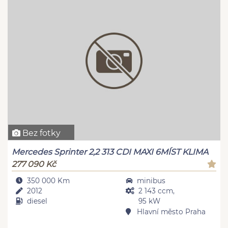
Bez fotky
Mercedes Sprinter 2,2 313 CDI MAXI 6MÍST KLIMA
277 090 Kč
350 000 Km
minibus
2012
2 143 ccm,
diesel
95 kW
Hlavní město Praha