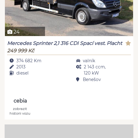
24
Mercedes Sprinter 2,1 316 CDI Spací vest. Placht
249 999 Kč
374 682 Km
valník
2013
2 143 ccm,
diesel
120 kW
Benešov
cebia
zobrazit
historii vozu