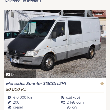
Nalezeno 118 inzerátů
12
Mercedes Sprinter 313CDi L2H1
50 000 Kč
410 000 Km
užitkové
2001
2 148 ccm,
diesel
95 kW