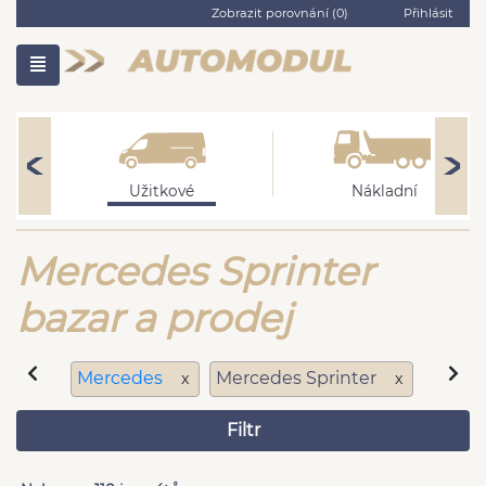
Zobrazit porovnání (
0
)
Přihlásit
Užitkové
Nákladní
Mercedes Sprinter
bazar a prodej
Mercedes
Mercedes Sprinter
x
x
Filtr