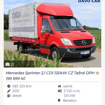
22
Mercedes Sprinter 2,1 CDI 120kW CZ Tažné DPH
199 999 Kč
585 320 Km
valník
2012
2 143 ccm,
diesel
120 kW
Benešov