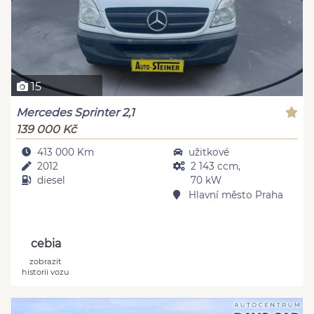
15
Mercedes Sprinter 2,1
139 000 Kč
413 000 Km
užitkové
2012
2 143 ccm,
diesel
70 kW
Hlavní město Praha
cebia
zobrazit
historii vozu