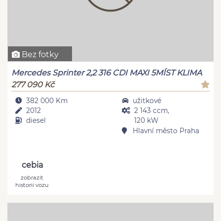
Bez fotky
Mercedes Sprinter 2,2 316 CDI MAXI 5MÍST KLIMA
277 090 Kč
382 000 Km
užitkové
2012
2 143 ccm,
diesel
120 kW
Hlavní město Praha
cebia
zobrazit
historii vozu