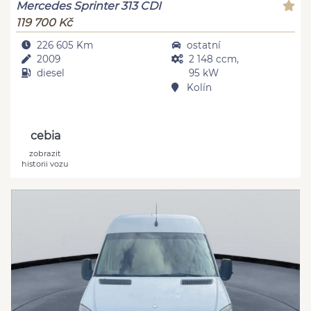
Mercedes Sprinter 313 CDI
119 700 Kč
226 605 Km
ostatní
2009
2 148 ccm,
diesel
95 kW
Kolín
cebia
zobrazit
historii vozu