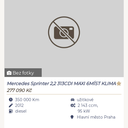
Bez fotky
Mercedes Sprinter 2,2 313CDI MAXI 6MÍST KLIMA
277 090 Kč
350 000 Km
užitkové
2012
2 143 ccm,
diesel
95 kW
Hlavní město Praha