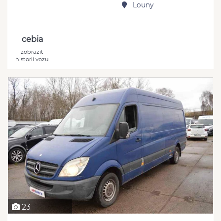
Louny
cebia
zobrazit
historii vozu
23