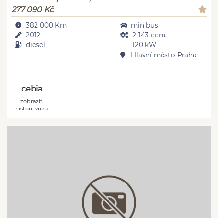
277 090 Kč
382 000 Km
minibus
2012
2 143 ccm,
diesel
120 kW
Hlavní město Praha
cebia
zobrazit
historii vozu