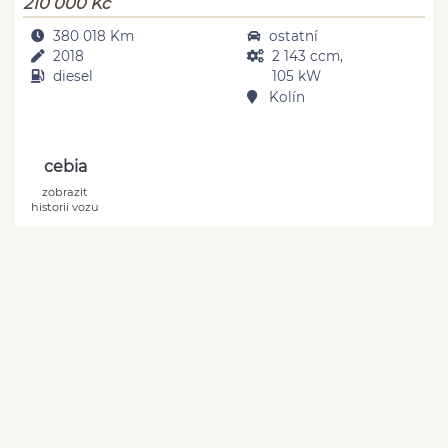
210 000 Kč
380 018 Km
ostatní
2018
2 143 ccm,
diesel
105 kW
Kolín
cebia
zobrazit
historii vozu