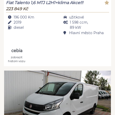
Fiat Talento 1,6 MTJ L2H1+klima Akce!!!
223 849 Kč
196 000 Km
užitkové
2019
1 598 ccm,
diesel
89 kW
Hlavní město Praha
cebia
zobrazit
historii vozu