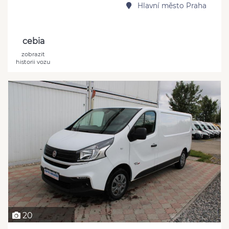
Hlavní město Praha
cebia
zobrazit
historii vozu
20