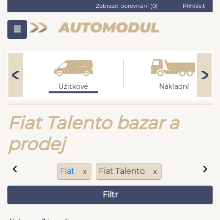
Zobrazit porovnání (
0
)
Přihlásit
Užitkové
Nákladní
Fiat Talento bazar a
prodej
Fiat
Fiat Talento
x
x
Filtr