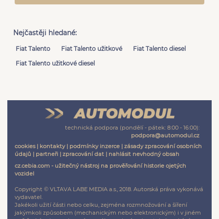
Nejčastěji hledané:
Fiat Talento
Fiat Talento užitkové
Fiat Talento diesel
Fiat Talento užitkové diesel
technická podpora (pondělí - pátek: 8:00 - 16:00):
podpora@automodul.cz
cookies
|
kontakty
|
podmínky inzerce
|
zásady zpracování osobních
údajů
|
partneři
|
zpracování dat
|
nahlásit nevhodný obsah
cz.cebia.com - užitečný nástroj na prověřování historie ojetých
vozidel
Copyright © VLTAVA LABE MEDIA a.s., 2018. Autorská práva vykonává
vydavatel.
Jakékoli užití části nebo celku, zejména rozmnožování a šíření
jakýmkoli způsobem (mechanickým nebo elektronickým) i v jiném