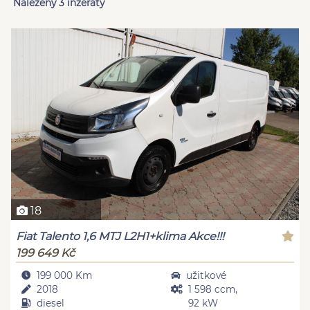
Nalezeny 3 inzeráty
18
Fiat Talento 1,6 MTJ L2H1+klima Akce!!!
199 649 Kč
199 000 Km
užitkové
2018
1 598 ccm,
diesel
92 kW