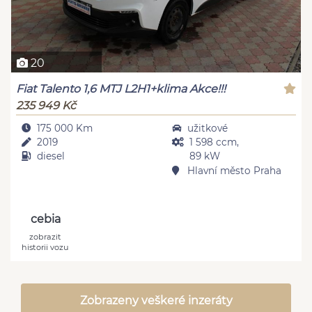
20
Fiat Talento 1,6 MTJ L2H1+klima Akce!!!
235 949 Kč
175 000 Km
užitkové
2019
1 598 ccm,
diesel
89 kW
Hlavní město Praha
cebia
zobrazit
historii vozu
Zobrazeny veškeré inzeráty