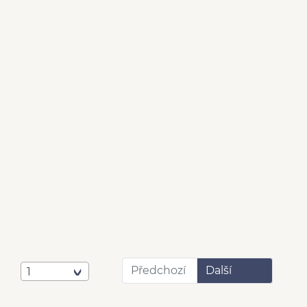
Předchozí
Další
1