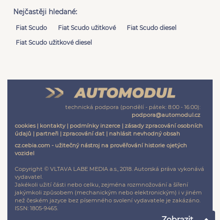
Nejčastěji hledané:
Fiat Scudo
Fiat Scudo užitkové
Fiat Scudo diesel
Fiat Scudo užitkové diesel
technická podpora (pondělí - pátek: 8:00 - 16:00):
podpora@automodul.cz
cookies
|
kontakty
|
podmínky inzerce
|
zásady zpracování osobních
údajů
|
partneři
|
zpracování dat
|
nahlásit nevhodný obsah
cz.cebia.com - užitečný nástroj na prověřování historie ojetých
vozidel
Copyright © VLTAVA LABE MEDIA a.s., 2018. Autorská práva vykonává
vydavatel.
Jakékoli užití části nebo celku, zejména rozmnožování a šíření
jakýmkoli způsobem (mechanickým nebo elektronickým) i v jiném
než českém jazyce bez písemného svolení vydavatele je zakázáno.
ISSN: 1805-9465.
Zobrazit ...