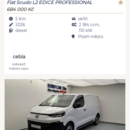
Fiat Scudo L2 EDICE PROFESSIONAL
684 000 Kč
5 Km
skříň
2026
2 184 ccm,
diesel
110 kW
Plzeň-město
cebia
zobrazit
historii vozu