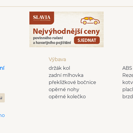
Výbava
ní
držák kol
ABS
zadní mlhovka
Reze
překližkové bočnice
kotv
opěrné nohy
plac
opěrné kolečko
brz
zu
no