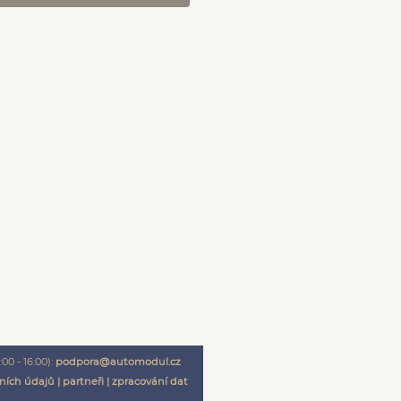
00 - 16:00):
podpora@automodul.cz
ních údajů
|
partneři
|
zpracování dat