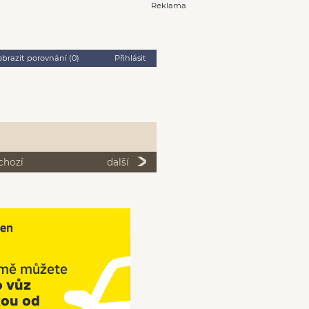
Reklama
obrazit porovnání (
0
)
Přihlásit
chozí
další