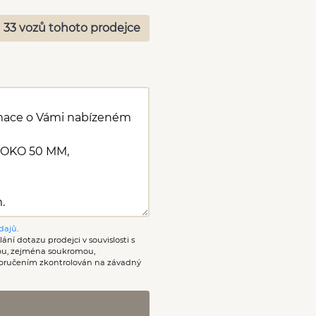
 33 vozů tohoto prodejce
dajů
.
ání dotazu prodejci v souvislosti s
nou, zejména soukromou,
oručením zkontrolován na závadný