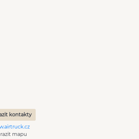
azit kontakty
.airtruck.cz
razit mapu