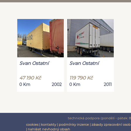
Svan Ostatní
Svan Ostatní
47 190 Kč
119 790 Kč
0 Km
2002
0 Km
2011
technická podpora (pondělí - pátek: 8:
cookies
|
kontakty
|
podmínky inzerce
|
zásady zpracování osob
|
nahlásit nevhodný obsah