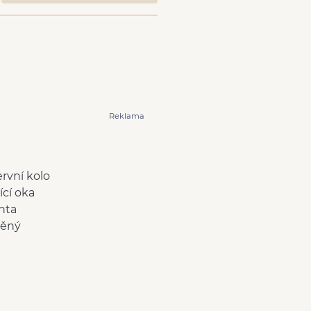
Reklama
rvní kolo
ící oka
hta
děný