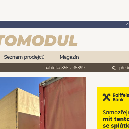
Z
Seznam prodejců
Magazín
nabídka 855 z 35899
před