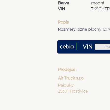
Barva
modrá
VIN
TK9CHTP
Popis
Rozměry ložné plochy: D:
VIN
Prodejce
Air Truck s.r.o.
Palouky
25301 Hostivice