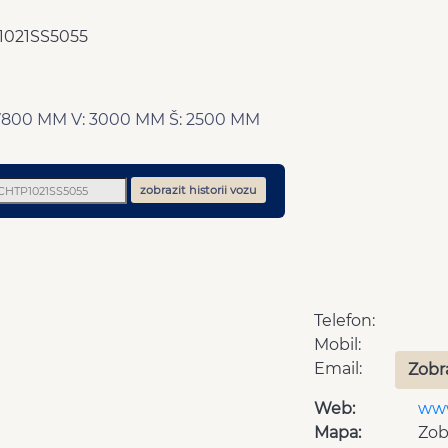
1021SS5055
 7800 MM V: 3000 MM Š: 2500 MM
zobrazit historii vozu
Telefon:
Mobil:
Email:
Zobr
Web:
www
Mapa:
Zob