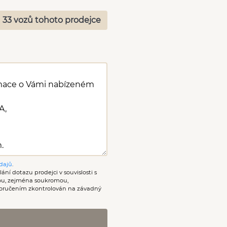
 33 vozů tohoto prodejce
dajů
.
ání dotazu prodejci v souvislosti s
nou, zejména soukromou,
oručením zkontrolován na závadný