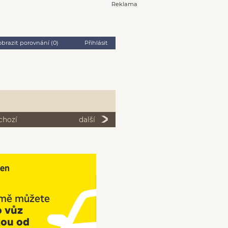
Reklama
obrazit porovnání (
0
)
Přihlásit
chozí
další