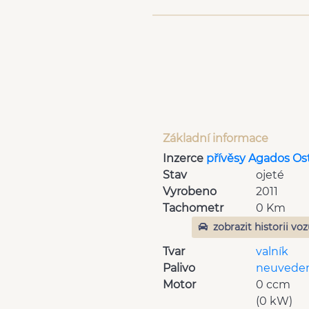
Základní informace
Inzerce
přívěsy Agados Os
Stav
ojeté
Vyrobeno
2011
Tachometr
0 Km
zobrazit historii vo
Tvar
valník
Palivo
neuvede
Motor
0 ccm
(0 kW)