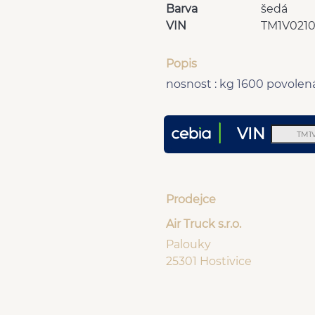
Barva
šedá
VIN
TM1V021
Popis
nosnost : kg 1600 povole
VIN
Prodejce
Air Truck s.r.o.
Palouky
25301 Hostivice