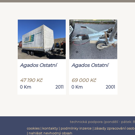
Agados Ostatní
Agados Ostatní
47 190 Kč
69 000 Kč
0 Km
2011
0 Km
2001
technická podpora (pondělí - pátek: 8:
cookies
|
kontakty
|
podmínky inzerce
|
zásady zpracování osob
|
nahlásit nevhodný obsah