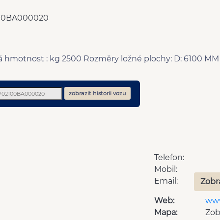
00BA000020
ná hmotnost : kg 2500 Rozměry ložné plochy: D: 6100 M
zobrazit historii vozu
Telefon:
Mobil:
Email:
Zobr
Web:
www
Mapa:
Zob