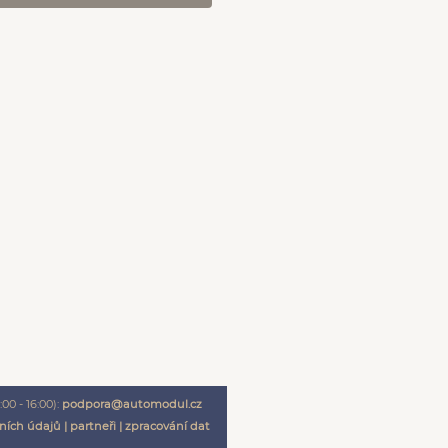
00 - 16:00):
podpora@automodul.cz
ních údajů
|
partneři
|
zpracování dat