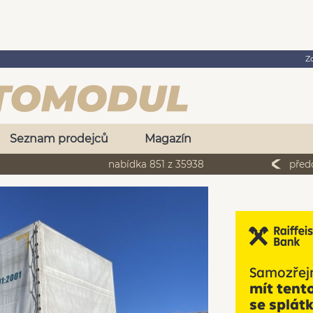
Z
Seznam prodejců
Magazín
nabídka 851 z 35938
před