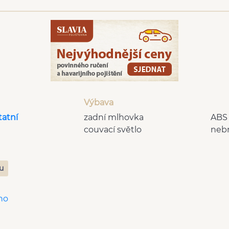
Výbava
tatní
zadní mlhovka
ABS
couvací světlo
neb
zu
no