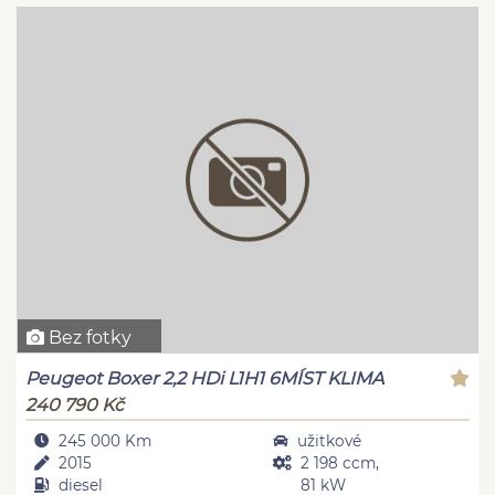
Bez fotky
Peugeot Boxer 2,2 HDi L1H1 6MÍST KLIMA
240 790 Kč
245 000 Km
užitkové
2015
2 198 ccm,
diesel
81 kW