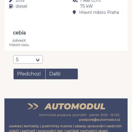
2015
1 968 ccm,
diesel
75 kW
Hlavní město Praha
cebia
zobrazit
historii vozu
5
Předchozí
Další
technická podpora (pondělí - pátek: 8:00 - 16:00):
podpora@automodul.cz
cookies
|
kontakty
|
podmínky inzerce
|
zásady zpracování osobních
údajů
|
partneři
|
zpracování dat
|
nahlásit nevhodný obsah