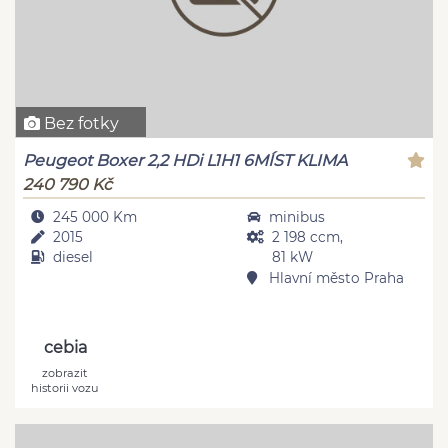
Bez fotky
Peugeot Boxer 2,2 HDi L1H1 6MÍST KLIMA
240 790 Kč
245 000 Km
minibus
2015
2 198 ccm,
diesel
81 kW
Hlavní město Praha
cebia
zobrazit
historii vozu