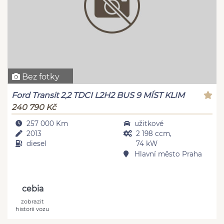
Bez fotky
Ford Transit 2,2 TDCI L2H2 BUS 9 MÍST KLIM
240 790 Kč
257 000 Km
užitkové
2013
2 198 ccm,
diesel
74 kW
Hlavní město Praha
cebia
zobrazit
historii vozu