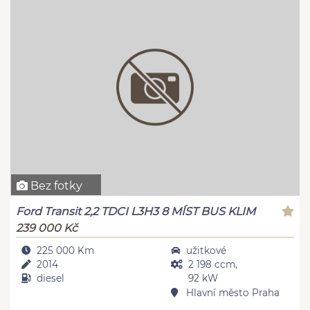
Bez fotky
Ford Transit 2,2 TDCI L3H3 8 MÍST BUS KLIM
239 000 Kč
225 000 Km
užitkové
2014
2 198 ccm,
diesel
92 kW
Hlavní město Praha