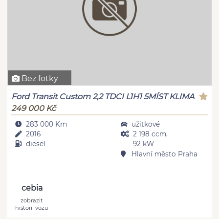
Bez fotky
Ford Transit Custom 2,2 TDCI L1H1 5MÍST KLIMA
249 000 Kč
283 000 Km
užitkové
2016
2 198 ccm,
diesel
92 kW
Hlavní město Praha
cebia
zobrazit
historii vozu