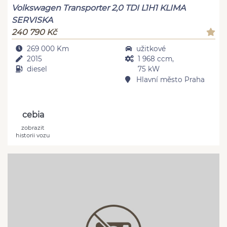
Volkswagen Transporter 2,0 TDI L1H1 KLIMA
SERVISKA
240 790 Kč
269 000 Km
užitkové
2015
1 968 ccm,
diesel
75 kW
Hlavní město Praha
cebia
zobrazit
historii vozu