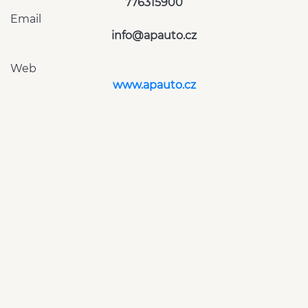
776315900
Email
info@apauto.cz
Web
www.apauto.cz