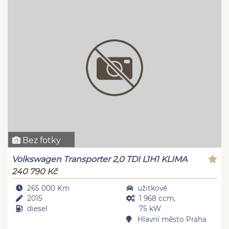
Bez fotky
Volkswagen Transporter 2,0 TDI L1H1 KLIMA
240 790 Kč
265 000 Km
užitkové
2015
1 968 ccm,
diesel
75 kW
Hlavní město Praha