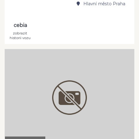
Hlavní město Praha
cebia
zobrazit
historii vozu