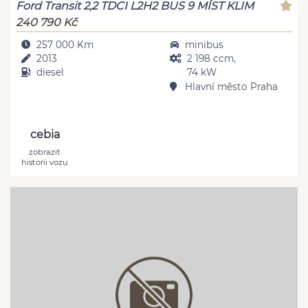
Ford Transit 2,2 TDCI L2H2 BUS 9 MÍST KLIM
240 790 Kč
257 000 Km
minibus
2013
2 198 ccm,
diesel
74 kW
Hlavní město Praha
cebia
zobrazit
historii vozu