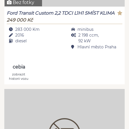
Bez fotky
Ford Transit Custom 2,2 TDCI L1H1 5MÍST KLIMA
249 000 Kč
283 000 Km
minibus
2016
2 198 ccm,
diesel
92 kW
Hlavní město Praha
cebia
zobrazit
historii vozu