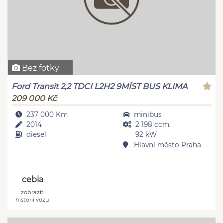
Bez fotky
Ford Transit 2,2 TDCI L2H2 9MÍST BUS KLIMA
209 000 Kč
237 000 Km
minibus
2014
2 198 ccm,
diesel
92 kW
Hlavní město Praha
cebia
zobrazit
historii vozu