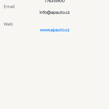
776315900
Email
info@apauto.cz
Web
www.apauto.cz