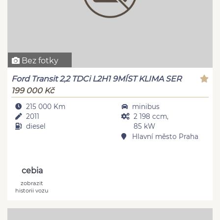
Bez fotky
Ford Transit 2,2 TDCi L2H1 9MÍST KLIMA SER
199 000 Kč
215 000 Km
minibus
2011
2 198 ccm,
diesel
85 kW
Hlavní město Praha
cebia
zobrazit
historii vozu