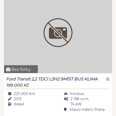
Bez fotky
Ford Transit 2,2 TDCI L3H2 9MÍST BUS KLIMA
199 000 Kč
225 000 Km
minibus
2013
2 198 ccm,
diesel
74 kW
Hlavní město Praha