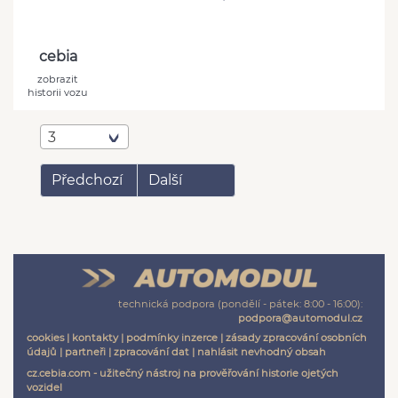
cebia
zobrazit
historii vozu
3
Předchozí
Další
technická podpora (pondělí - pátek: 8:00 - 16:00):
podpora@automodul.cz
cookies
|
kontakty
|
podmínky inzerce
|
zásady zpracování osobních
údajů
|
partneři
|
zpracování dat
|
nahlásit nevhodný obsah
cz.cebia.com - užitečný nástroj na prověřování historie ojetých
vozidel