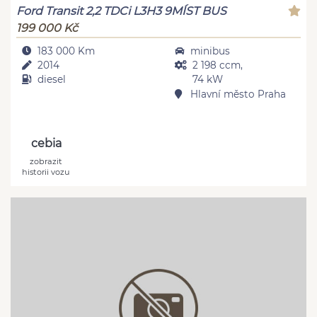
Ford Transit 2,2 TDCi L3H3 9MÍST BUS
199 000 Kč
183 000 Km
minibus
2014
2 198 ccm,
diesel
74 kW
Hlavní město Praha
cebia
zobrazit
historii vozu