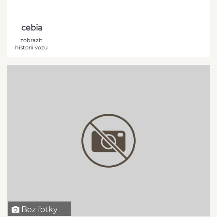
cebia
zobrazit
historii vozu
Bez fotky