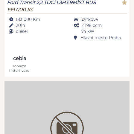
Ford Transit 2,2 TDCi L3H3 9MÍST BUS
199 000 Kč
183 000 Km
užitkové
2014
2 198 ccm,
diesel
74 kW
Hlavní město Praha
cebia
zobrazit
historii vozu