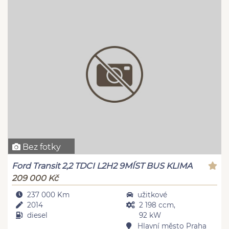
Bez fotky
Ford Transit 2,2 TDCI L2H2 9MÍST BUS KLIMA
209 000 Kč
237 000 Km
užitkové
2014
2 198 ccm,
diesel
92 kW
Hlavní město Praha