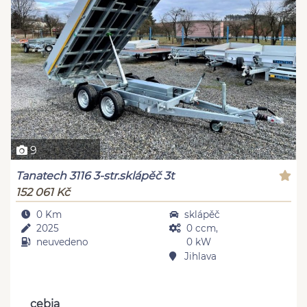
9
Tanatech 3116 3-str.sklápěč 3t
152 061 Kč
0 Km
sklápěč
2025
0 ccm,
neuvedeno
0 kW
Jihlava
cebia