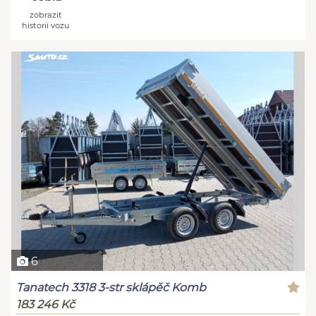
zobrazit
historii vozu
6
Tanatech 3318 3-str sklápěč Komb
183 246 Kč