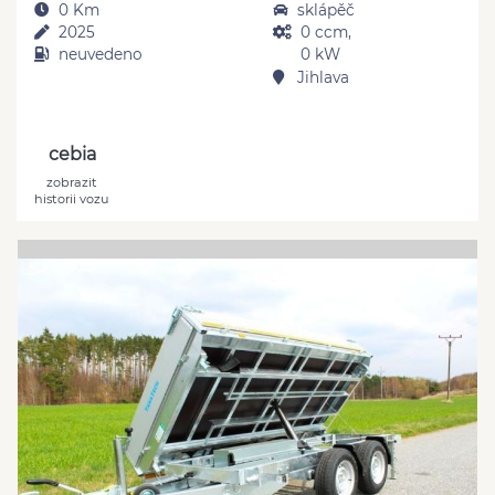
0 Km
sklápěč
2025
0 ccm,
neuvedeno
0 kW
Jihlava
cebia
zobrazit
historii vozu