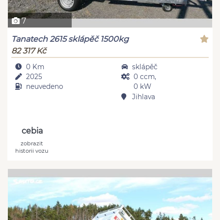
7
Tanatech 2615 sklápěč 1500kg
82 317 Kč
0 Km
sklápěč
2025
0 ccm,
neuvedeno
0 kW
Jihlava
cebia
zobrazit
historii vozu