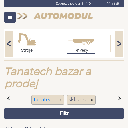
Zobrazit porovnání (
0
)
Přihlásit
Stroje
Přívěsy
Tanatech bazar a
prodej
Tanatech
sklápěč
x
x
Filtr