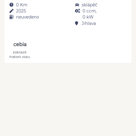
0 Km
sklápěč
2025
0 ccm,
neuvedeno
0 kW
Jihlava
cebia
zobrazit
historii vozu