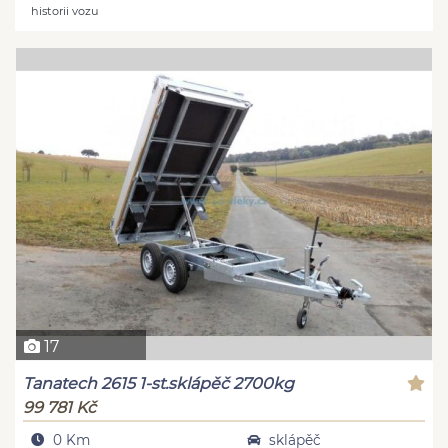
historii vozu
17
Tanatech 2615 1-st.sklápěč 2700kg
99 781 Kč
0 Km
sklápěč