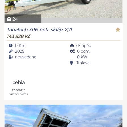
24
Tanatech 3116 3-str. skláp. 2,7t
143 828 Kč
0 Km
sklápěč
2025
0 ccm,
neuvedeno
0 kW
Jihlava
cebia
zobrazit
historii vozu