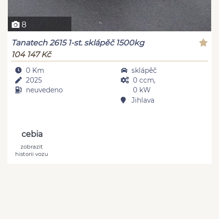
8
Tanatech 2615 1-st. sklápěč 1500kg
104 147 Kč
0 Km
sklápěč
2025
0 ccm,
neuvedeno
0 kW
Jihlava
cebia
zobrazit
historii vozu