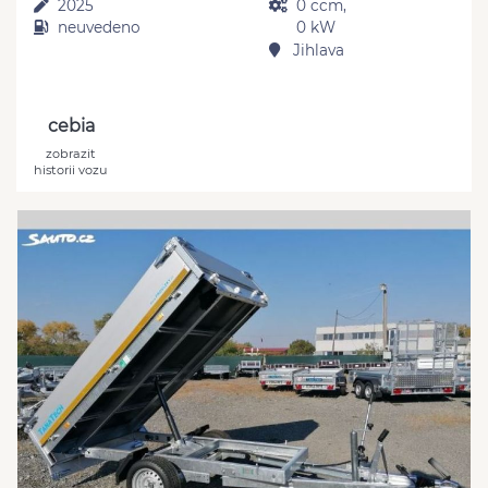
2025
0 ccm,
neuvedeno
0 kW
Jihlava
cebia
zobrazit
historii vozu