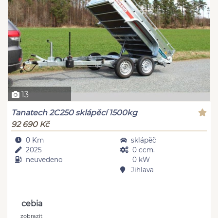
13
Tanatech 2C250 sklápěcí 1500kg
92 690 Kč
0 Km
sklápěč
2025
0 ccm,
neuvedeno
0 kW
Jihlava
cebia
zobrazit