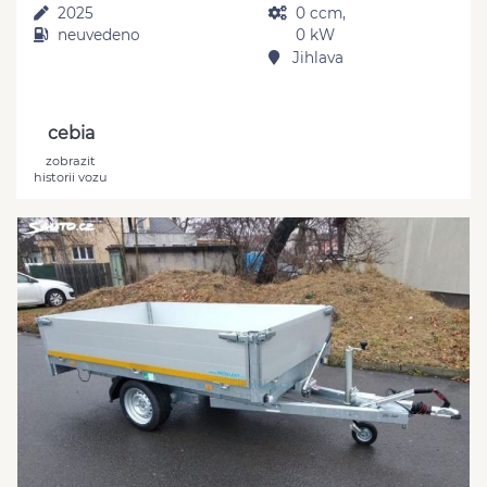
2025
0 ccm,
neuvedeno
0 kW
Jihlava
cebia
zobrazit
historii vozu