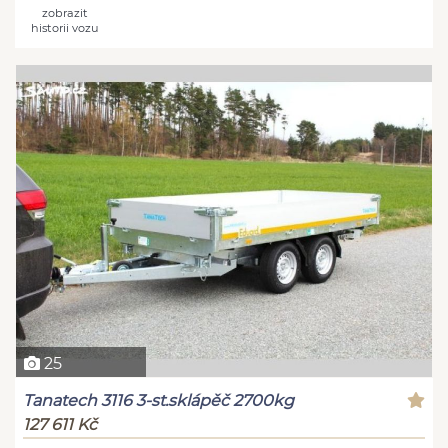
zobrazit
historii vozu
25
Tanatech 3116 3-st.sklápěč 2700kg
127 611 Kč