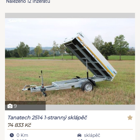
Nalezeno 12 inzerátů
9
Tanatech 2514 1-stranný sklápěč
74 833 Kč
0 Km
sklápěč