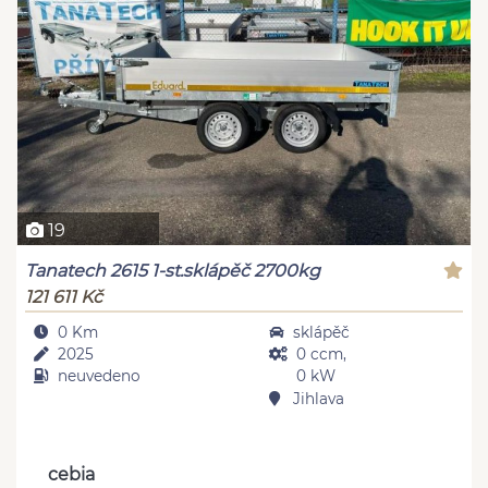
19
Tanatech 2615 1-st.sklápěč 2700kg
121 611 Kč
0 Km
sklápěč
2025
0 ccm,
neuvedeno
0 kW
Jihlava
cebia