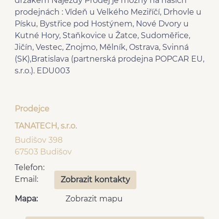
držákem Nájezdy Prodej je možný na našich
prodejnách : Vídeň u Velkého Meziříčí, Drhovle u
Písku, Bystřice pod Hostýnem, Nové Dvory u
Kutné Hory, Staňkovice u Žatce, Sudoměřice,
Jičín, Vestec, Znojmo, Mělník, Ostrava, Svinná
(SK),Bratislava (partnerská prodejna POPCAR EU,
s.r.o.). EDU003
Prodejce
TANATECH, s.r.o.
Budišov 398
67503 Budišov
Telefon:
Email:
Zobrazit kontakty
Mapa:
Zobrazit mapu