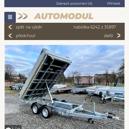
Zobrazit porovnání (
0
)
Přihlásit
zpět na výběr
nabídka 6242 z 35897
předchozí
další