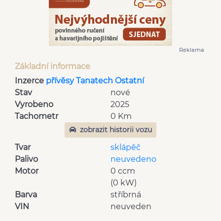
Reklama
Základní informace
Inzerce
přívěsy Tanatech Ostatní
Stav
nové
Vyrobeno
2025
Tachometr
0 Km
zobrazit historii vozu
Tvar
sklápěč
Palivo
neuvedeno
Motor
0 ccm
(0 kW)
Barva
stříbrná
VIN
neuveden