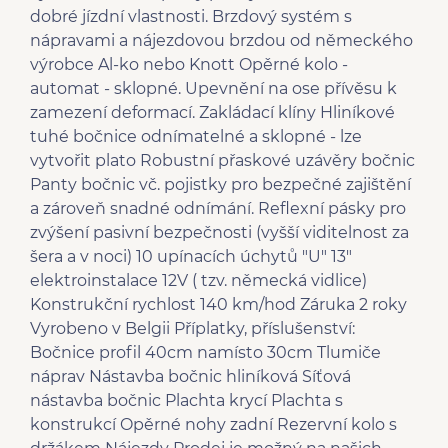
dobré jízdní vlastnosti. Brzdový systém s
nápravami a nájezdovou brzdou od německého
výrobce Al-ko nebo Knott Opěrné kolo -
automat - sklopné. Upevnění na ose přívěsu k
zamezení deformací. Zakládací klíny Hliníkové
tuhé bočnice odnímatelné a sklopné - lze
vytvořit plato Robustní přaskové uzávěry bočnic
Panty bočnic vč. pojistky pro bezpečné zajištění
a zároveň snadné odnímání. Reflexní pásky pro
zvýšení pasivní bezpečnosti (vyšší viditelnost za
šera a v noci) 10 upínacích úchytů "U" 13"
elektroinstalace 12V ( tzv. německá vidlice)
Konstrukční rychlost 140 km/hod Záruka 2 roky
Vyrobeno v Belgii Příplatky, příslušenství:
Bočnice profil 40cm namísto 30cm Tlumiče
náprav Nástavba bočnic hliníková Síťová
nástavba bočnic Plachta krycí Plachta s
konstrukcí Opěrné nohy zadní Rezervní kolo s