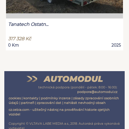
Tanatech Ostatn...
317 328 Kč
0 Km
2025
technická podpora (pondělí - pátek: 8:00 - 16:00):
podpora@automodul.cz
cookies
|
kontakty
|
podmínky inzerce
|
zásady zpracování osobních
údajů
|
partneři
|
zpracování dat
|
nahlásit nevhodný obsah
cz.cebia.com - užitečný nástroj na prověřování historie ojetých
vozidel
Copyright © VLTAVA LABE MEDIA a.s., 2018. Autorská práva vykonává
vydavatel.