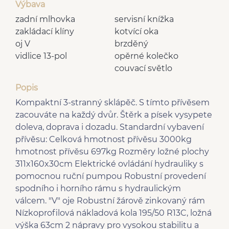
Výbava
zadní mlhovka
servisní knížka
zakládací klíny
kotvící oka
oj V
brzděný
vidlice 13-pol
opěrné kolečko
couvací světlo
Popis
Kompaktní 3-stranný sklápěč. S tímto přívěsem
zacouváte na každý dvůr. Štěrk a písek vysypete
doleva, doprava i dozadu. Standardní vybavení
přívěsu: Celková hmotnost přívěsu 3000kg
hmotnost přívěsu 697kg Rozměry ložné plochy
311x160x30cm Elektrické ovládání hydrauliky s
pomocnou ruční pumpou Robustní provedení
spodního i horního rámu s hydraulickým
válcem. "V" oje Robustní žárově zinkovaný rám
Nízkoprofilová nákladová kola 195/50 R13C, ložná
výška 63cm 2 nápravy pro vysokou stabilitu a