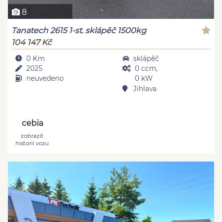
8
Tanatech 2615 1-st. sklápěč 1500kg
104 147 Kč
0 Km
sklápěč
2025
0 ccm,
neuvedeno
0 kW
Jihlava
cebia
zobrazit
historii vozu