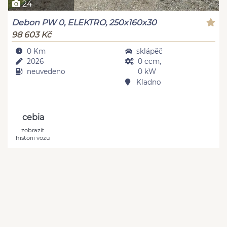
24
Debon PW 0, ELEKTRO, 250x160x30
98 603 Kč
0 Km
sklápěč
2026
0 ccm,
neuvedeno
0 kW
Kladno
cebia
zobrazit
historii vozu