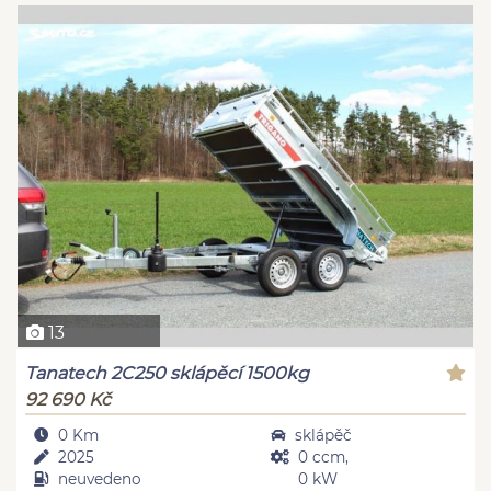
13
Tanatech 2C250 sklápěcí 1500kg
92 690 Kč
0 Km
sklápěč
2025
0 ccm,
neuvedeno
0 kW