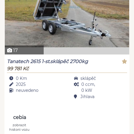
17
Tanatech 2615 1-st.sklápěč 2700kg
99 781 Kč
0 Km
sklápěč
2025
0 ccm,
neuvedeno
0 kW
Jihlava
cebia
zobrazit
historii vozu