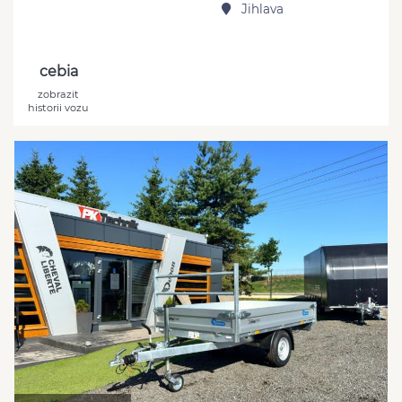
Jihlava
cebia
zobrazit
historii vozu