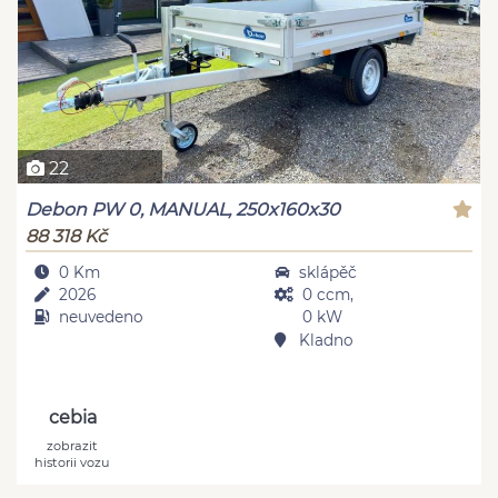
22
Debon PW 0, MANUAL, 250x160x30
88 318 Kč
0 Km
sklápěč
2026
0 ccm,
neuvedeno
0 kW
Kladno
cebia
zobrazit
historii vozu