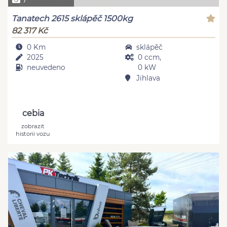
Tanatech 2615 sklápěč 1500kg
82 317 Kč
0 Km
sklápěč
2025
0 ccm,
neuvedeno
0 kW
Jihlava
cebia
zobrazit
historii vozu