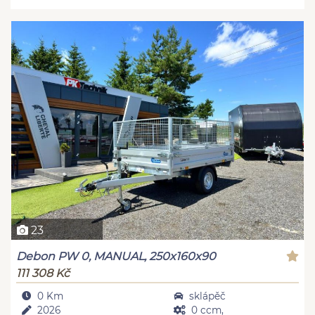
23
Debon PW 0, MANUAL, 250x160x90
111 308 Kč
0 Km
sklápěč
2026
0 ccm,