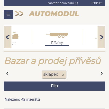
Zobrazit porovnání (
0
)
Přihlásit
Stroje
Přívěsy
Ostatn
Bazar a prodej přívěsů
sklápěč
x
Filtr
Nalezeno 42 inzerátů