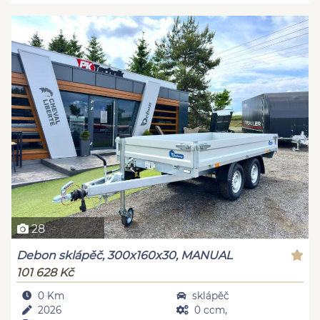
28
Debon sklápěč, 300x160x30, MANUAL
101 628 Kč
0 Km
sklápěč
2026
0 ccm,