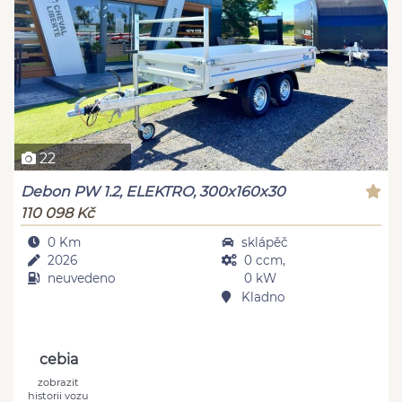
22
Debon PW 1.2, ELEKTRO, 300x160x30
110 098 Kč
0 Km
sklápěč
2026
0 ccm,
neuvedeno
0 kW
Kladno
cebia
zobrazit
historii vozu