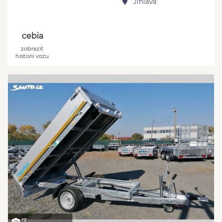
Jihlava
cebia
zobrazit
historii vozu
7