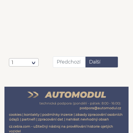
Předchozí
Další
1
technická podpora (pondělí - pátek: 8:00 - 16:00):
podpora@automodul.cz
cookies
|
kontakty
|
podmínky inzerce
|
zásady zpracování osobních
údajů
|
partneři
|
zpracování dat
|
nahlásit nevhodný obsah
cz.cebia.com - užitečný nástroj na prověřování historie ojetých
vozidel