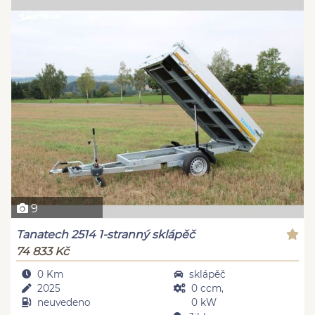
9
Tanatech 2514 1-stranný sklápěč
74 833 Kč
0 Km
sklápěč
2025
0 ccm,
neuvedeno
0 kW