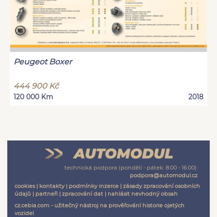
Peugeot Boxer
444 900 Kč
120 000 Km
2018
technická podpora (pondělí - pátek: 8:00 - 16:00):
podpora@automodul.cz
cookies
|
kontakty
|
podmínky inzerce
|
zásady zpracování osobních
údajů
|
partneři
|
zpracování dat
|
nahlásit nevhodný obsah
cz.cebia.com - užitečný nástroj na prověřování historie ojetých
vozidel