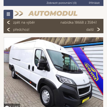
Zobrazit porovnání (
0
)
Přihlásit
zpět na výběr
nabídka 18668 z 35841
předchozí
další