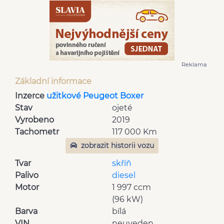
Reklama
Základní informace
Inzerce
užitkové Peugeot Boxer
Stav
ojeté
Vyrobeno
2019
Tachometr
117 000 Km
zobrazit historii vozu
Tvar
skříň
Palivo
diesel
Motor
1 997 ccm
(96 kW)
Barva
bílá
VIN
neuveden