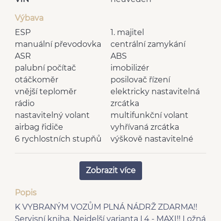
Výbava
ESP
1. majitel
manuální převodovka
centrální zamykání
ASR
ABS
palubní počítač
imobilizér
otáčkoměr
posilovač řízení
vnější teploměr
elektricky nastavitelná
rádio
zrcátka
nastavitelný volant
multifunkční volant
airbag řidiče
vyhřívaná zrcátka
6 rychlostních stupňů
výškově nastavitelné
bluetooth
sedadlo řidiče
el. přední okna
centrál dálkový
Zobrazit více
Hands free
man. klimatizace
plní 'EURO VI'
USB
Popis
AUX
K VYBRANÝM VOZŮM PLNÁ NÁDRŽ ZDARMA!!
Servisní kniha. Nejdelší varianta L4 - MAXI!! Ložná