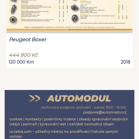
Peugeot Boxer
444 900 Kč
120 000 Km
2018
technická podpora (pondělí - pátek: 8:00 - 16:00):
podpora@automodul.cz
cookies
|
kontakty
|
podmínky inzerce
|
zásady zpracování osobních
údajů
|
partneři
|
zpracování dat
|
nahlásit nevhodný obsah
cz.cebia.com - užitečný nástroj na prověřování historie ojetých
vozidel