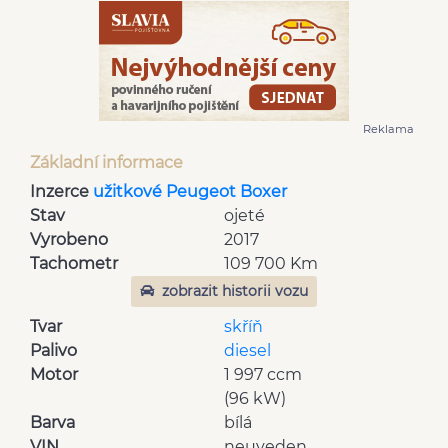
Reklama
Základní informace
Inzerce
užitkové Peugeot Boxer
Stav
ojeté
Vyrobeno
2017
Tachometr
109 700 Km
zobrazit historii vozu
Tvar
skříň
Palivo
diesel
Motor
1 997 ccm
(96 kW)
Barva
bílá
VIN
neuveden