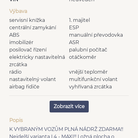
Výbava
servisní knížka
1. majitel
centrální zamykání
ESP
ABS
manuální převodovka
imobilizér
ASR
posilovač řízení
palubní počítač
elektricky nastavitelná
otáčkoměr
zrcátka
rádio
vnější teploměr
nastavitelný volant
multifunkční volant
airbag řidiče
vyhřívaná zrcátka
6 rychlostních stupňů
výškově nastavitelné
bluetooth
sedadlo řidiče
Zobrazit více
el. přední okna
centrál dálkový
Hands free
man. klimatizace
Popis
plní 'EURO VI'
USB
K VYBRANÝM VOZŮM PLNÁ NÁDRŽ ZDARMA!!
AUX
Nejdelší varianta L4 - MAXI!! Ložná plocha o