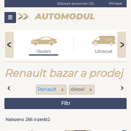
Zobrazit porovnání (
0
)
Přihlásit
Osobní
Užitkové
Renault bazar a prodej
Renault
diesel
x
x
Filtr
Nalezeno 266 inzerátů