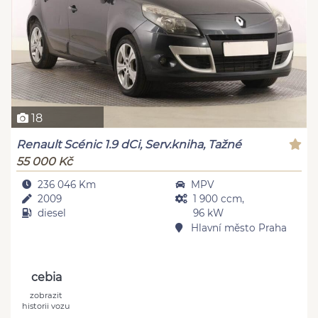
18
Renault Scénic 1.9 dCi, Serv.kniha, Tažné
55 000 Kč
236 046 Km
MPV
2009
1 900 ccm,
diesel
96 kW
Hlavní město Praha
cebia
zobrazit
historii vozu