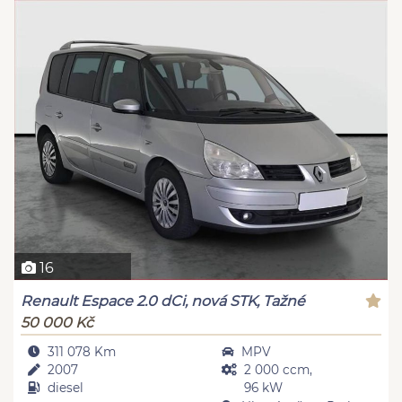
16
Renault Espace 2.0 dCi, nová STK, Tažné
50 000 Kč
311 078 Km
MPV
2007
2 000 ccm,
diesel
96 kW