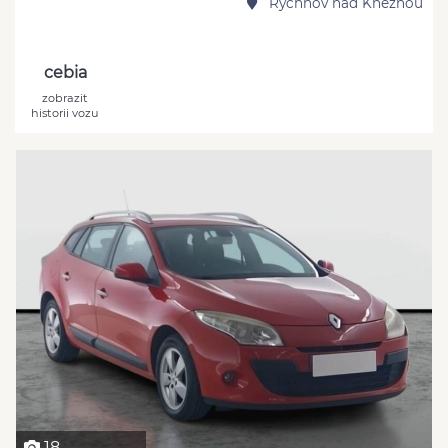
Rychnov nad Kněžnou
cebia
zobrazit
historii vozu
18