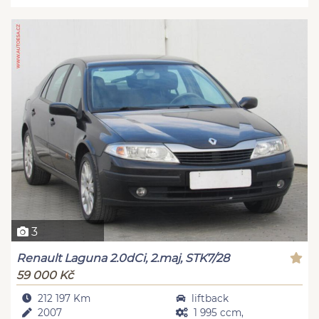
3
Renault Laguna 2.0dCi, 2.maj, STK7/28
59 000 Kč
212 197 Km
liftback
2007
1 995 ccm,