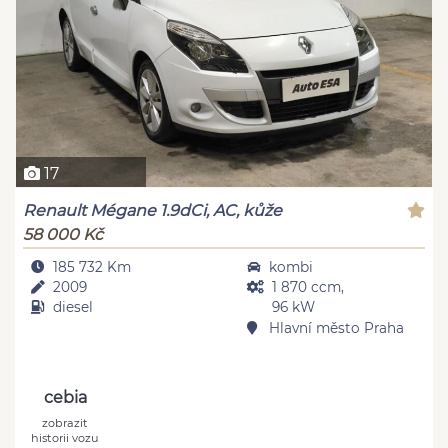
17
Renault Mégane 1.9dCi, AC, kůže
58 000 Kč
185 732 Km
kombi
2009
1 870 ccm,
diesel
96 kW
Hlavní město Praha
cebia
zobrazit
historii vozu