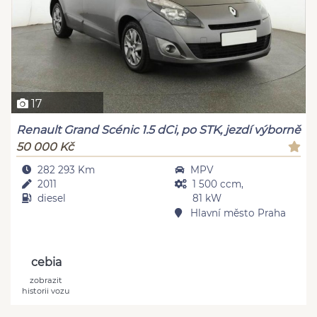
17
Renault Grand Scénic 1.5 dCi, po STK, jezdí výborně
50 000 Kč
282 293 Km
MPV
2011
1 500 ccm,
diesel
81 kW
Hlavní město Praha
cebia
zobrazit
historii vozu