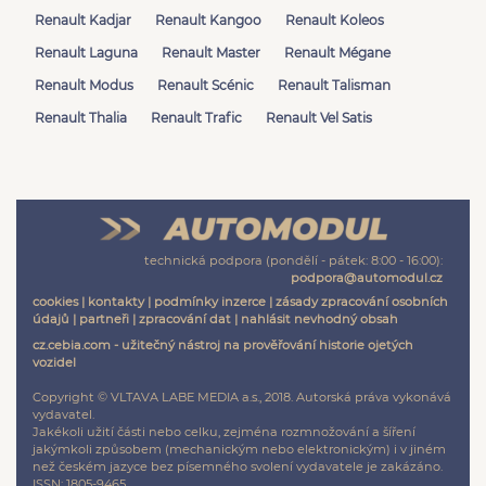
Renault Kadjar
Renault Kangoo
Renault Koleos
Renault Laguna
Renault Master
Renault Mégane
Renault Modus
Renault Scénic
Renault Talisman
Renault Thalia
Renault Trafic
Renault Vel Satis
technická podpora (pondělí - pátek: 8:00 - 16:00):
podpora@automodul.cz
cookies
|
kontakty
|
podmínky inzerce
|
zásady zpracování osobních
údajů
|
partneři
|
zpracování dat
|
nahlásit nevhodný obsah
cz.cebia.com - užitečný nástroj na prověřování historie ojetých
vozidel
Copyright © VLTAVA LABE MEDIA a.s., 2018. Autorská práva vykonává
vydavatel.
Jakékoli užití části nebo celku, zejména rozmnožování a šíření
jakýmkoli způsobem (mechanickým nebo elektronickým) i v jiném
než českém jazyce bez písemného svolení vydavatele je zakázáno.
ISSN: 1805-9465.