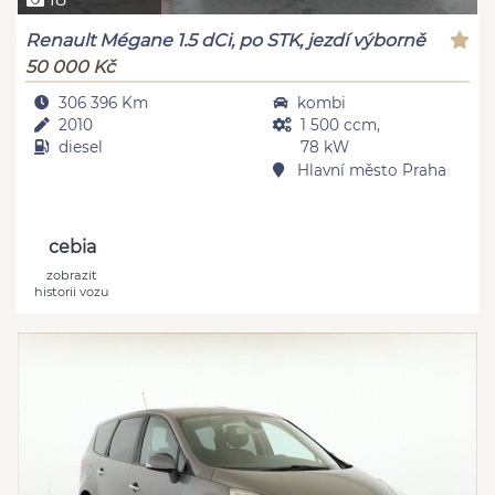
Renault Mégane 1.5 dCi, po STK, jezdí výborně
50 000 Kč
306 396 Km
kombi
2010
1 500 ccm,
diesel
78 kW
Hlavní město Praha
cebia
zobrazit
historii vozu