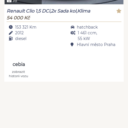
16
Renault Clio 1,5 DCi,2x Sada kol,Klima
54 000 Kč
153 321 Km
hatchback
2012
1 461 ccm,
diesel
55 kW
Hlavní město Praha
cebia
zobrazit
historii vozu