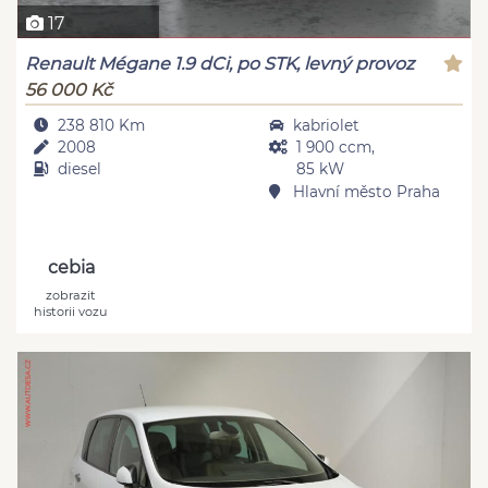
17
Renault Mégane 1.9 dCi, po STK, levný provoz
56 000 Kč
238 810 Km
kabriolet
2008
1 900 ccm,
diesel
85 kW
Hlavní město Praha
cebia
zobrazit
historii vozu