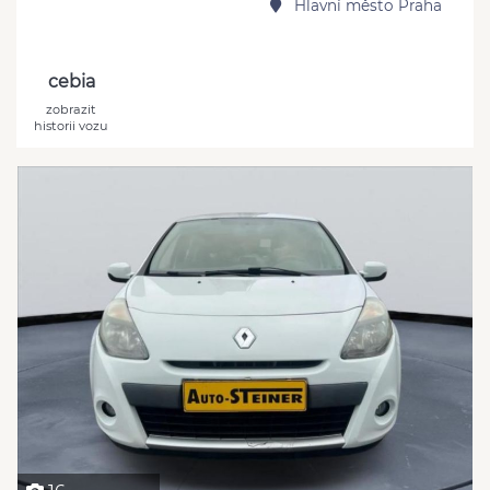
Hlavní město Praha
cebia
zobrazit
historii vozu