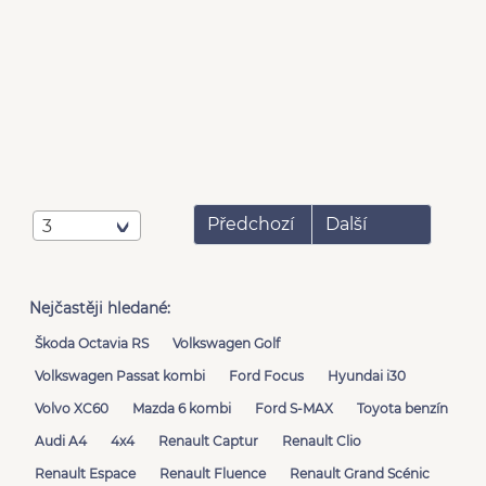
Předchozí
Další
3
Nejčastěji hledané:
Škoda Octavia RS
Volkswagen Golf
Volkswagen Passat kombi
Ford Focus
Hyundai i30
Volvo XC60
Mazda 6 kombi
Ford S-MAX
Toyota benzín
Audi A4
4x4
Renault Captur
Renault Clio
Renault Espace
Renault Fluence
Renault Grand Scénic