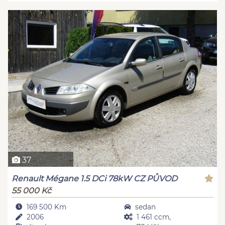
37
Renault Mégane 1.5 DCi 78kW CZ PŮVOD
55 000 Kč
169 500 Km
sedan
2006
1 461 ccm,