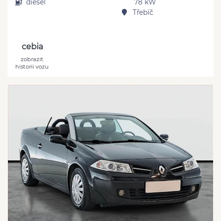
diesel
78 kW
Třebíč
cebia
zobrazit
historii vozu