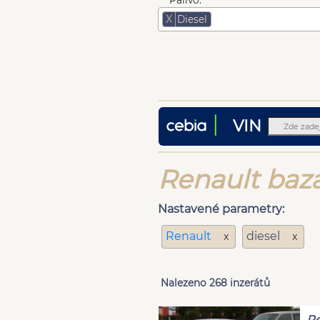
Palivo:
X
Diesel
VIN
Renault baza
Nastavené parametry:
Renault
diesel
x
x
Nalezeno 268 inzerátů
Re