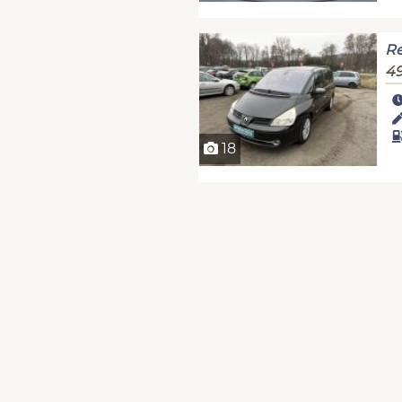
Re
49
18