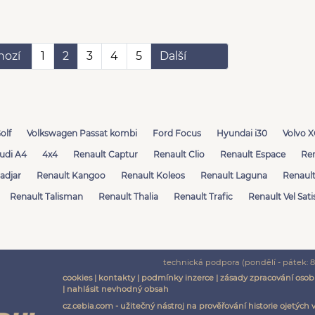
hozí
1
2
3
4
5
Další
olf
Volkswagen Passat kombi
Ford Focus
Hyundai i30
Volvo 
udi A4
4x4
Renault Captur
Renault Clio
Renault Espace
Ren
adjar
Renault Kangoo
Renault Koleos
Renault Laguna
Renault
Renault Talisman
Renault Thalia
Renault Trafic
Renault Vel Sati
technická podpora (pondělí - pátek: 8:
cookies
|
kontakty
|
podmínky inzerce
|
zásady zpracování osob
|
nahlásit nevhodný obsah
cz.cebia.com - užitečný nástroj na prověřování historie ojetých 