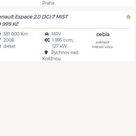
Praha
nault Espace 2.0 DCi 7 MIST
 999 Kč
381 000 Km
MPV
cebia
2008
1 995 ccm,
zobrazit
diesel
127 kW
historii vozu
Rychnov nad
Kněžnou