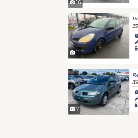
16
Re
39
11
Re
39
7