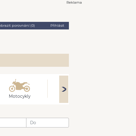
Reklama
obrazit porovnání (
0
)
Přihlásit
Motocykly
Obytné
Stroj
: