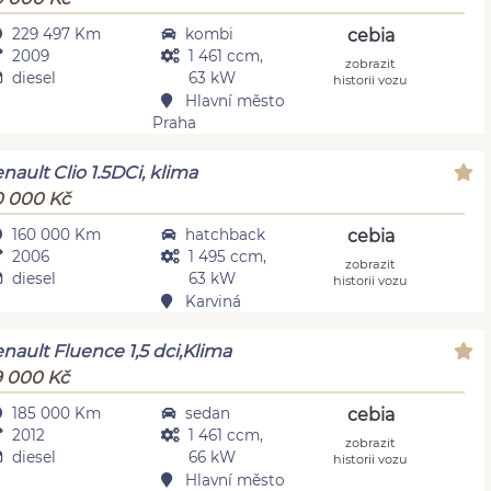
229 497 Km
kombi
cebia
2009
1 461 ccm,
zobrazit
diesel
63 kW
historii vozu
Hlavní město
Praha
nault Clio 1.5DCi, klima
 000 Kč
160 000 Km
hatchback
cebia
2006
1 495 ccm,
zobrazit
diesel
63 kW
historii vozu
Karviná
nault Fluence 1,5 dci,Klima
 000 Kč
185 000 Km
sedan
cebia
2012
1 461 ccm,
zobrazit
diesel
66 kW
historii vozu
Hlavní město