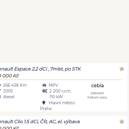
nault Espace 2.2 dCi , 7míst, po STK
 000 Kč
266 438 Km
MPV
cebia
2005
2 200 ccm,
zobrazit
diesel
110 kW
historii vozu
Hlavní město
Praha
nault Clio 1.5 dCi, ČR, AC, el. výbava
 000 Kč