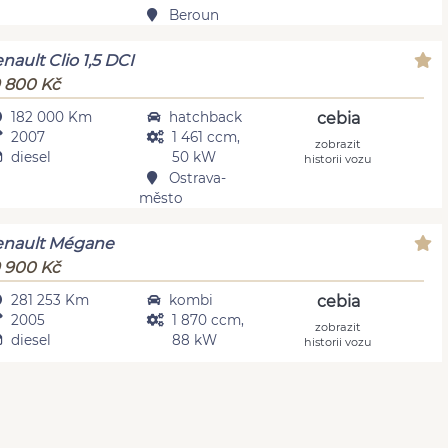
Beroun
nault Clio 1,5 DCI
 800 Kč
182 000 Km
hatchback
cebia
2007
1 461 ccm,
zobrazit
diesel
50 kW
historii vozu
Ostrava-
město
nault Mégane
 900 Kč
281 253 Km
kombi
cebia
2005
1 870 ccm,
zobrazit
diesel
88 kW
historii vozu