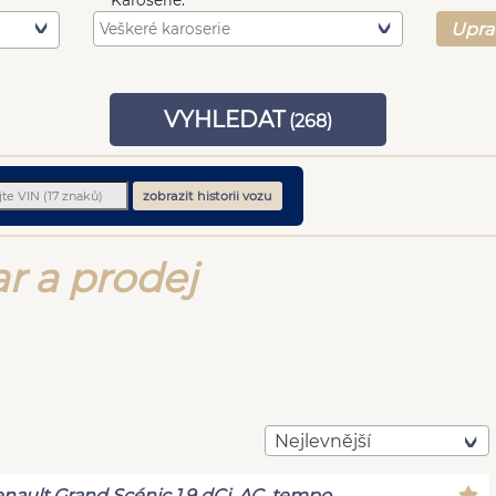
Karoserie:
Upra
VYHLEDAT
(
268
)
zobrazit historii vozu
r a prodej
Nejlevnější
nault Grand Scénic 1.9 dCi, AC, tempo