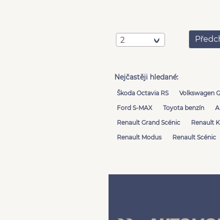
Předc
2
Nejčastěji hledané:
Škoda Octavia RS
Volkswagen G
Ford S-MAX
Toyota benzín
A
Renault Grand Scénic
Renault K
Renault Modus
Renault Scénic