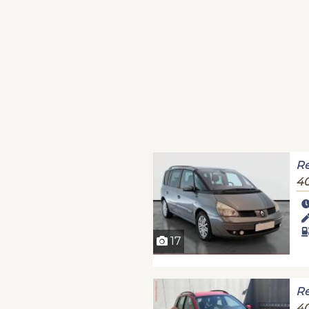
Re
40
17
Re
40