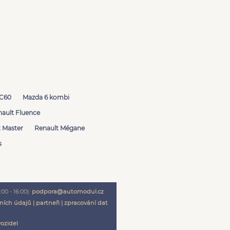
XC60
Mazda 6 kombi
ault Fluence
 Master
Renault Mégane
s
00 - 16:00):
podpora@automodul.cz
ních údajů
|
partneři
|
zpracování dat
vozidel