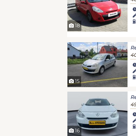
18
Re
40
15
Re
49
16