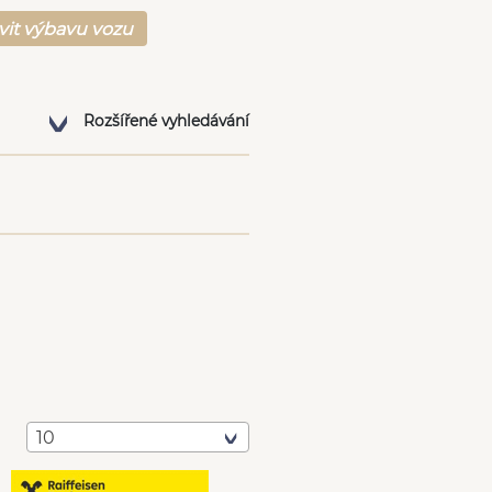
vit výbavu vozu
Rozšířené vyhledávání
10