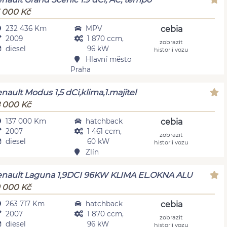
 000 Kč
232 436 Km
MPV
cebia
2009
1 870 ccm,
zobrazit
diesel
96 kW
historii vozu
Hlavní město
Praha
nault Modus 1,5 dCi,klima,1.majitel
 000 Kč
137 000 Km
hatchback
cebia
2007
1 461 ccm,
zobrazit
diesel
60 kW
historii vozu
Zlín
nault Laguna 1,9DCI 96KW KLIMA EL.OKNA ALU
 000 Kč
263 717 Km
hatchback
cebia
2007
1 870 ccm,
zobrazit
diesel
96 kW
historii vozu