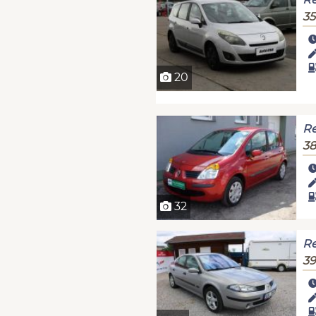
35
20
Re
38
32
Re
39