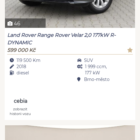
46
Land Rover Range Rover Velar 2,0 177kW R-
DYNAMIC
599 000 Kč
119 500 Km
SUV
2018
1 999 ccm,
diesel
177 kW
Brno-město
cebia
zobrazit
historii vozu