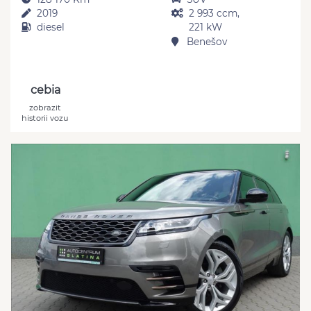
2019
2 993 ccm,
diesel
221 kW
Benešov
cebia
zobrazit
historii vozu