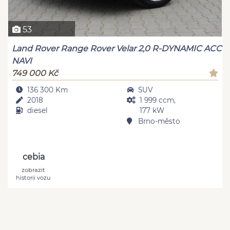
53
Land Rover Range Rover Velar 2,0 R-DYNAMIC ACC
NAVI
749 000 Kč
136 300 Km
SUV
2018
1 999 ccm,
diesel
177 kW
Brno-město
cebia
zobrazit
historii vozu