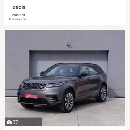
cebia
zobrazit
historii vozu
37