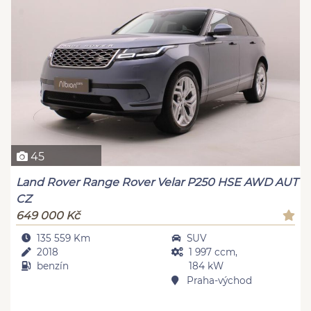
45
Land Rover Range Rover Velar P250 HSE AWD AUT
CZ
649 000 Kč
135 559 Km
SUV
2018
1 997 ccm,
benzín
184 kW
Praha-východ