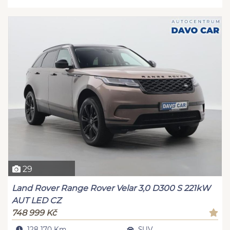
29
Land Rover Range Rover Velar 3,0 D300 S 221kW
AUT LED CZ
748 999 Kč
128 170 Km
SUV