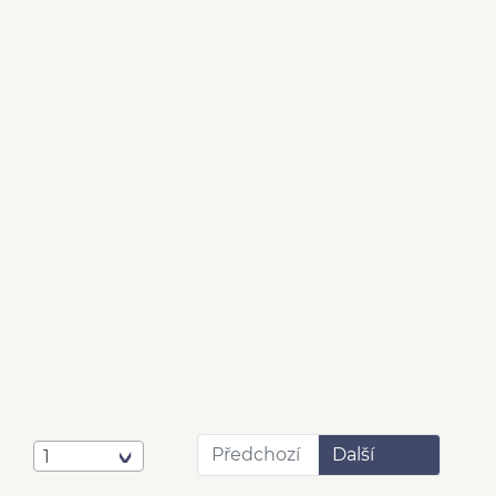
Předchozí
Další
1