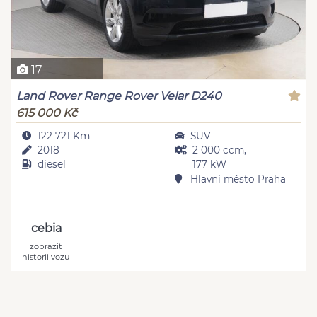
17
Land Rover Range Rover Velar D240
615 000 Kč
122 721 Km
SUV
2018
2 000 ccm,
diesel
177 kW
Hlavní město Praha
cebia
zobrazit
historii vozu