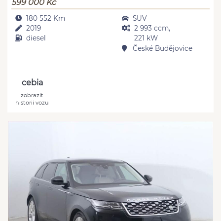
599 000 Kč
180 552 Km
SUV
2019
2 993 ccm,
diesel
221 kW
České Budějovice
cebia
zobrazit
historii vozu