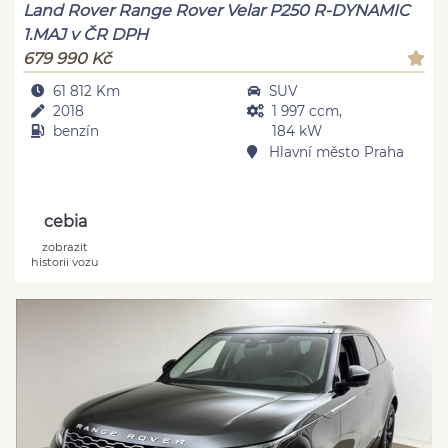
Land Rover Range Rover Velar P250 R-DYNAMIC
1.MAJ v ČR DPH
679 990 Kč
61 812 Km
SUV
2018
1 997 ccm,
benzín
184 kW
Hlavní město Praha
cebia
zobrazit
historii vozu