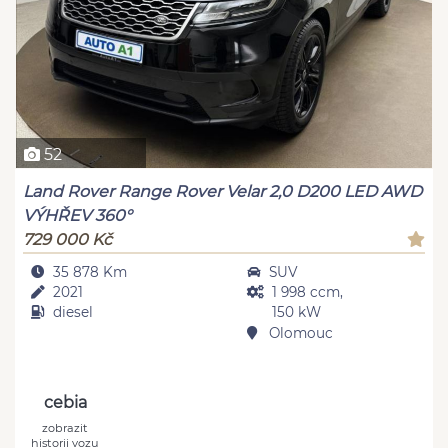
52
Land Rover Range Rover Velar 2,0 D200 LED AWD
VÝHŘEV 360°
729 000 Kč
35 878 Km
SUV
2021
1 998 ccm,
diesel
150 kW
Olomouc
cebia
zobrazit
historii vozu