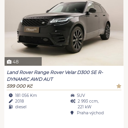
48
Land Rover Range Rover Velar D300 SE R-
DYNAMIC AWD AUT
599 000 Kč
181 056 Km
SUV
2018
2 993 ccm,
diesel
221 kW
Praha-východ