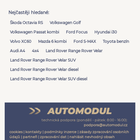
Nejčastěji hledané:
Škoda Octavia RS
Volkswagen Golf
Volkswagen Passat kombi
Ford Focus
Hyundai i30
Volvo XC60
Mazda 6 kombi
Ford S-MAX
Toyota benzín
Audi A4
4x4
Land Rover Range Rover Velar
Land Rover Range Rover Velar SUV
Land Rover Range Rover Velar diesel
Land Rover Range Rover Velar SUV diesel
technická podpora (pondělí - pátek: 8:00 - 16:00):
podpora@automodul.cz
cookies
|
kontakty
|
podmínky inzerce
|
zásady zpracování osobních
údajů
|
partneři
|
zpracování dat
|
nahlásit nevhodný obsah