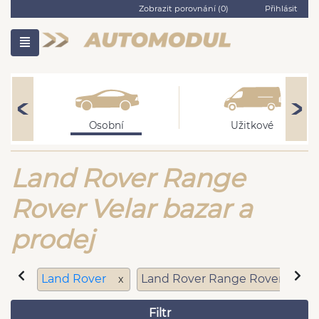
Zobrazit porovnání (
0
)
Přihlásit
Osobní
Užitkové
Land Rover Range
Rover Velar bazar a
prodej
Land Rover
Land Rover Range Rover Velar
x
Filtr