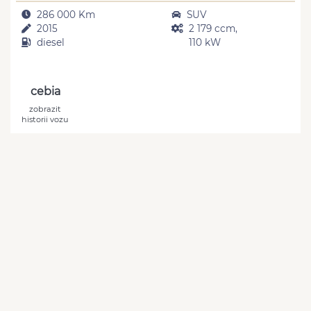
286 000 Km
SUV
2015
2 179 ccm,
diesel
110 kW
cebia
zobrazit
historii vozu