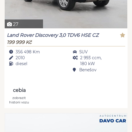
27
Land Rover Discovery 3,0 TDV6 HSE CZ
199 999 Kč
356 498 Km
SUV
2010
2 993 ccm,
diesel
180 kW
Benešov
cebia
zobrazit
historii vozu