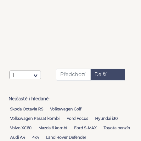
Předchozí
Další
1
Nejčastěji hledané:
Škoda Octavia RS
Volkswagen Golf
Volkswagen Passat kombi
Ford Focus
Hyundai i30
Volvo XC60
Mazda 6 kombi
Ford S-MAX
Toyota benzín
Audi A4
4x4
Land Rover Defender