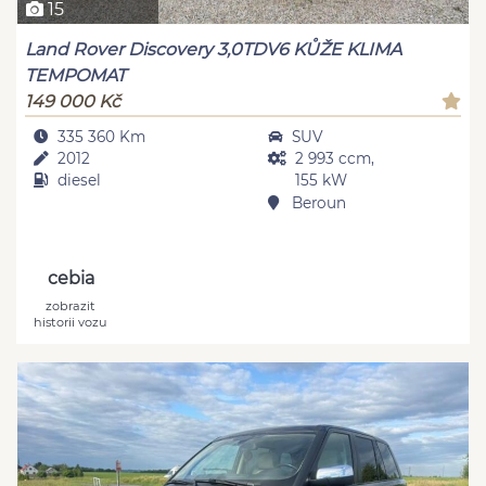
15
Land Rover Discovery 3,0TDV6 KŮŽE KLIMA
TEMPOMAT
149 000 Kč
335 360 Km
SUV
2012
2 993 ccm,
diesel
155 kW
Beroun
cebia
zobrazit
historii vozu