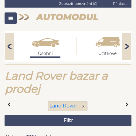
Zobrazit porovnání (
0
)
Přihlásit
Osobní
Užitkové
Land Rover bazar a
prodej
Land Rover
x
Filtr