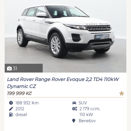
31
Land Rover Range Rover Evoque 2,2 TD4 110kW
Dynamic CZ
199 999 Kč
188 932 Km
SUV
2012
2 179 ccm,
diesel
110 kW
Benešov