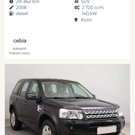
291 862 Km
SUV
2008
2 720 ccm,
diesel
140 kW
Kolín
cebia
zobrazit
historii vozu