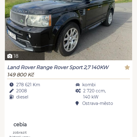
18
Land Rover Range Rover Sport 2,7 140KW
149 800 Kč
278 621 Km
kombi
2008
2 720 ccm,
diesel
140 kW
Ostrava-město
cebia
zobrazit