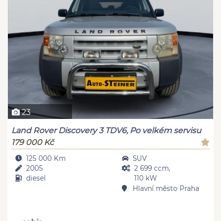
23
Land Rover Discovery 3 TDV6, Po velkém servisu
179 000 Kč
125 000 Km
SUV
2005
2 699 ccm,
diesel
110 kW
Hlavní město Praha