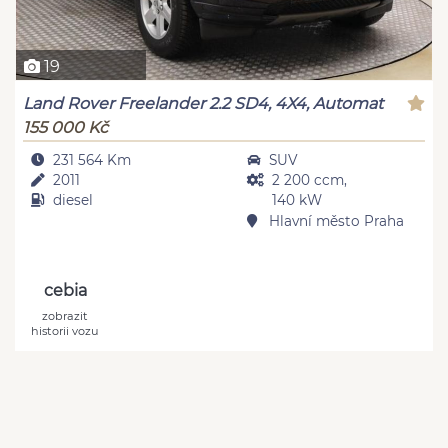
19
Land Rover Freelander 2.2 SD4, 4X4, Automat
155 000 Kč
231 564 Km
SUV
2011
2 200 ccm,
diesel
140 kW
Hlavní město Praha
cebia
zobrazit
historii vozu