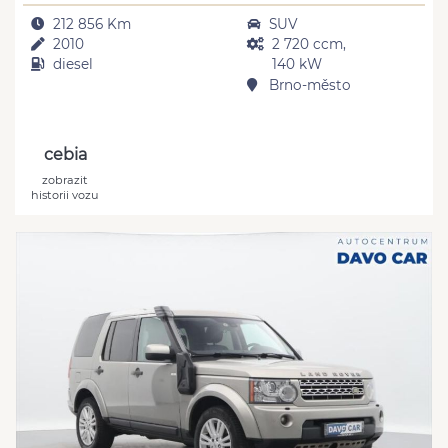
212 856 Km
SUV
2010
2 720 ccm,
diesel
140 kW
Brno-město
cebia
zobrazit
historii vozu