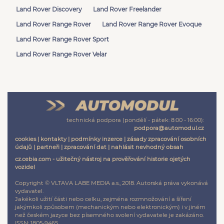
Land Rover Discovery
Land Rover Freelander
Land Rover Range Rover
Land Rover Range Rover Evoque
Land Rover Range Rover Sport
Land Rover Range Rover Velar
technická podpora (pondělí - pátek: 8:00 - 16:00):
podpora@automodul.cz
cookies
|
kontakty
|
podmínky inzerce
|
zásady zpracování osobních
údajů
|
partneři
|
zpracování dat
|
nahlásit nevhodný obsah
cz.cebia.com - užitečný nástroj na prověřování historie ojetých
vozidel
Copyright © VLTAVA LABE MEDIA a.s., 2018. Autorská práva vykonává
vydavatel.
Jakékoli užití části nebo celku, zejména rozmnožování a šíření
jakýmkoli způsobem (mechanickým nebo elektronickým) i v jiném
než českém jazyce bez písemného svolení vydavatele je zakázáno.
ISSN: 1805-9465.