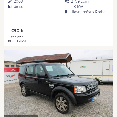
2008
2 179 ccm,
diesel
118 kW
Hlavní město Praha
cebia
zobrazit
historii vozu