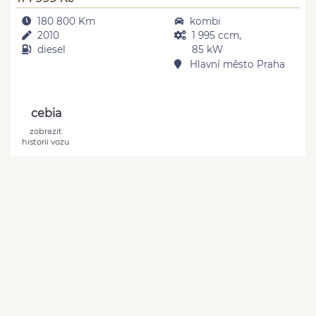
180 800 Km
kombi
2010
1 995 ccm,
diesel
85 kW
Hlavní město Praha
cebia
zobrazit
historii vozu