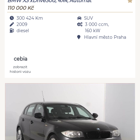
BMW X3 xDrive30d, 4X4, Automat
110 000 Kč
300 424 Km
SUV
2009
3 000 ccm,
diesel
160 kW
Hlavní město Praha
cebia
zobrazit
historii vozu