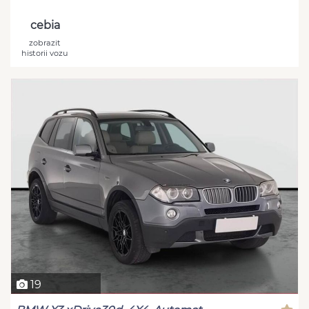
cebia
zobrazit
historii vozu
19