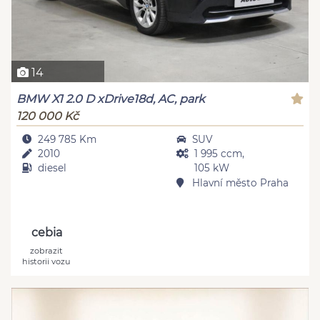
14
BMW X1 2.0 D xDrive18d, AC, park
120 000 Kč
249 785 Km
SUV
2010
1 995 ccm,
diesel
105 kW
Hlavní město Praha
cebia
zobrazit
historii vozu