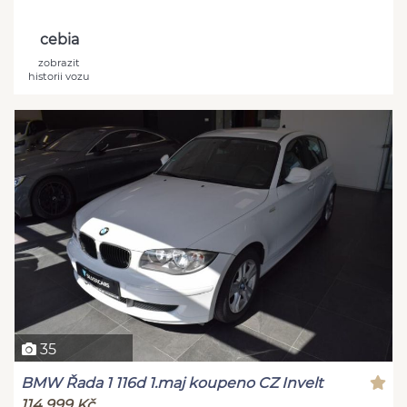
cebia
zobrazit
historii vozu
35
BMW Řada 1 116d 1.maj koupeno CZ Invelt
114 999 Kč