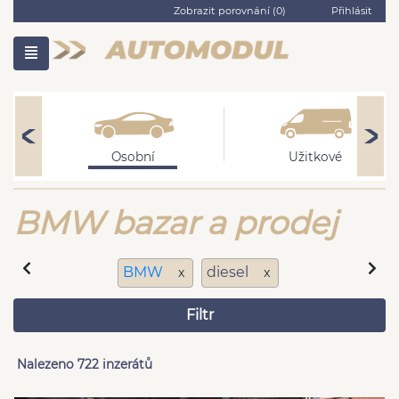
Zobrazit porovnání (
0
)
Přihlásit
Osobní
Užitkové
BMW bazar a prodej
BMW
diesel
x
x
Filtr
Nalezeno 722 inzerátů