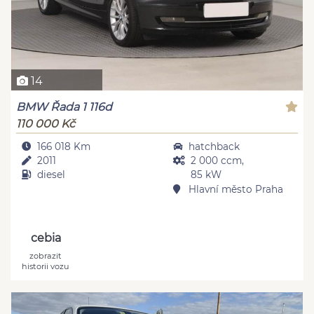
14
BMW Řada 1 116d
110 000 Kč
166 018 Km
hatchback
2011
2 000 ccm,
diesel
85 kW
Hlavní město Praha
cebia
zobrazit
historii vozu