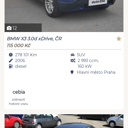
12
BMW X3 3.0d xDrive, ČR
115 000 Kč
278 101 Km
SUV
2006
2 993 ccm,
diesel
160 kW
Hlavní město Praha
cebia
zobrazit
historii vozu