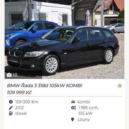
18
BMW Řada 3 318d 105kW KOMBI
109 999 Kč
159 000 Km
kombi
2012
1 995 ccm,
diesel
105 kW
Louny