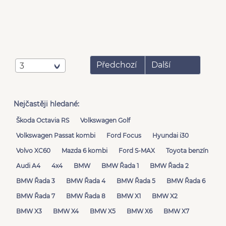
Předchozí
Další
3
Nejčastěji hledané:
Škoda Octavia RS
Volkswagen Golf
Volkswagen Passat kombi
Ford Focus
Hyundai i30
Volvo XC60
Mazda 6 kombi
Ford S-MAX
Toyota benzín
Audi A4
4x4
BMW
BMW Řada 1
BMW Řada 2
BMW Řada 3
BMW Řada 4
BMW Řada 5
BMW Řada 6
BMW Řada 7
BMW Řada 8
BMW X1
BMW X2
BMW X3
BMW X4
BMW X5
BMW X6
BMW X7