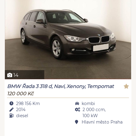
14
BMW Řada 3 318 d, Navi, Xenony, Tempomat
120 000 Kč
298 156 Km
kombi
2014
2 000 ccm,
diesel
100 kW
Hlavní město Praha