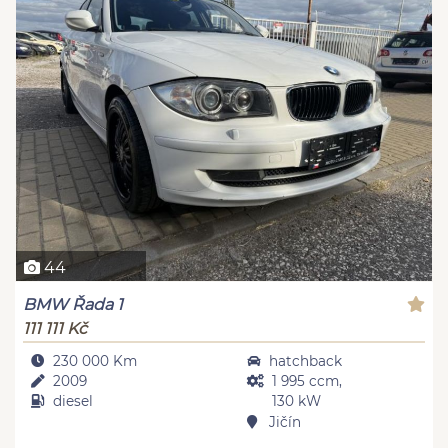
44
BMW Řada 1
111 111 Kč
230 000 Km
hatchback
2009
1 995 ccm,
diesel
130 kW
Jičín