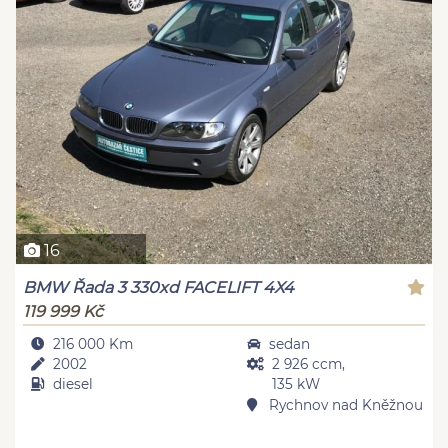
16
BMW Řada 3 330xd FACELIFT 4X4
119 999 Kč
216 000 Km
sedan
2002
2 926 ccm,
diesel
135 kW
Rychnov nad Kněžnou