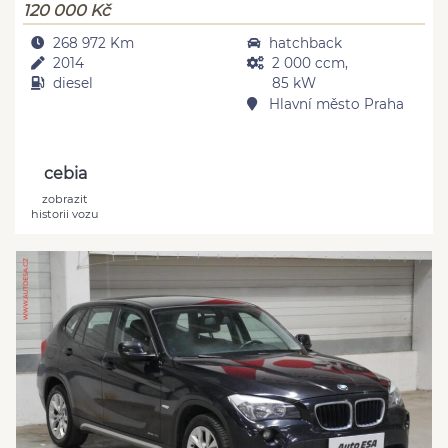
120 000 Kč
268 972 Km
hatchback
2014
2 000 ccm,
diesel
85 kW
Hlavní město Praha
cebia
zobrazit
historii vozu