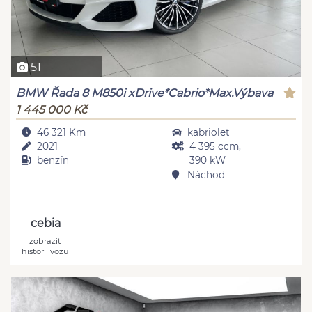
51
BMW Řada 8 M850i xDrive*Cabrio*Max.Výbava
1 445 000 Kč
46 321 Km
kabriolet
2021
4 395 ccm,
benzín
390 kW
Náchod
cebia
zobrazit
historii vozu