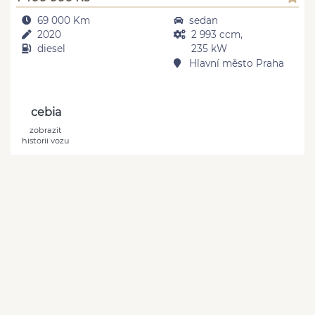
69 000 Km
sedan
2020
2 993 ccm,
diesel
235 kW
Hlavní město Praha
cebia
zobrazit
historii vozu