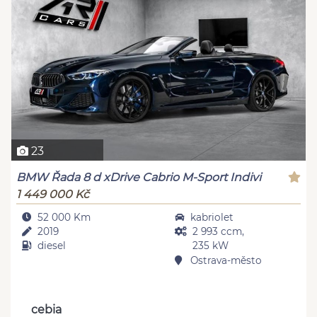
23
BMW Řada 8 d xDrive Cabrio M-Sport Indivi
1 449 000 Kč
52 000 Km
kabriolet
2019
2 993 ccm,
diesel
235 kW
Ostrava-město
cebia