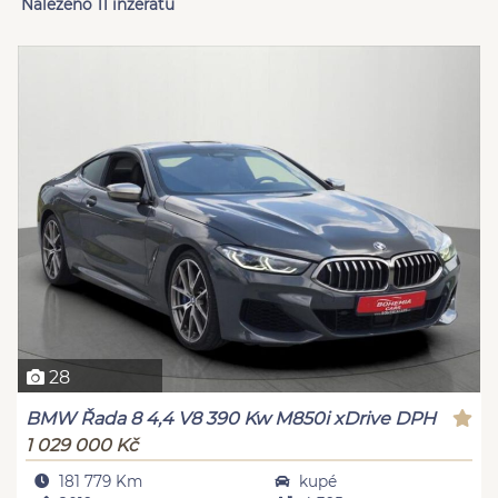
Nalezeno 11 inzerátů
28
BMW Řada 8 4,4 V8 390 Kw M850i xDrive DPH
1 029 000 Kč
181 779 Km
kupé