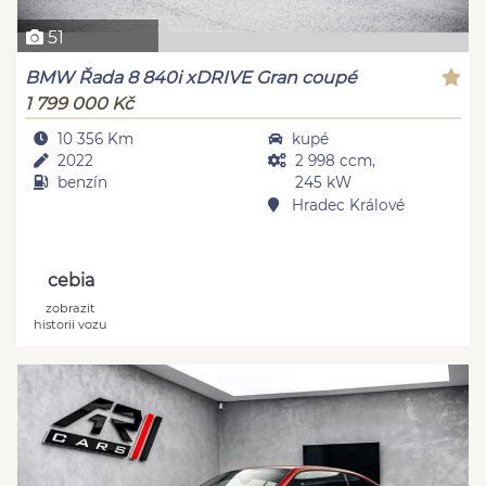
51
BMW Řada 8 840i xDRIVE Gran coupé
1 799 000 Kč
10 356 Km
kupé
2022
2 998 ccm,
benzín
245 kW
Hradec Králové
cebia
zobrazit
historii vozu