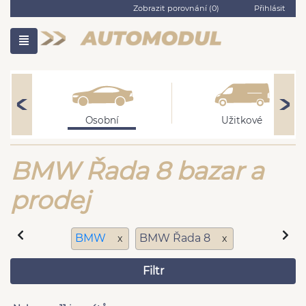
Zobrazit porovnání (
0
)
Přihlásit
Osobní
Užitkové
BMW Řada 8 bazar a
prodej
BMW
BMW Řada 8
x
x
Filtr