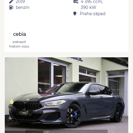
2019
4 395 ccm,
benzín
390 kW
Praha-západ
cebia
zobrazit
historii vozu