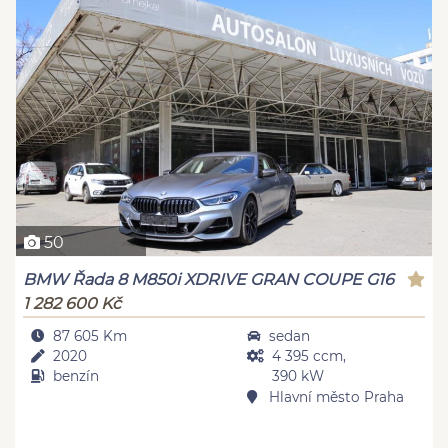
50
BMW Řada 8 M850i XDRIVE GRAN COUPE G16
1 282 600 Kč
87 605 Km
sedan
2020
4 395 ccm,
benzín
390 kW
Hlavní město Praha