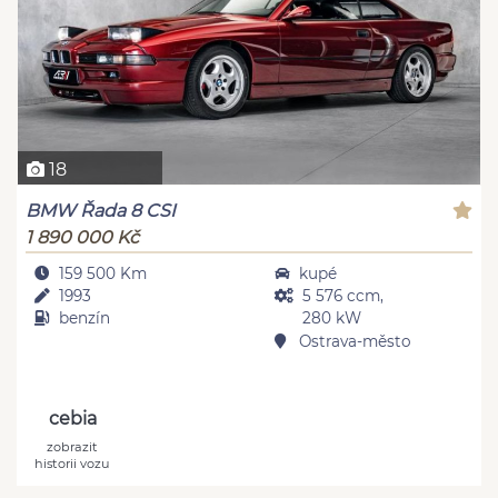
18
BMW Řada 8 CSI
1 890 000 Kč
159 500 Km
kupé
1993
5 576 ccm,
benzín
280 kW
Ostrava-město
cebia
zobrazit
historii vozu