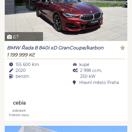
67
BMW Řada 8 840i xD GranCoupe/karbon
1 199 999 Kč
155 600 Km
kupé
2020
2 998 ccm,
benzín
250 kW
Hlavní město Praha
cebia
zobrazit
historii vozu