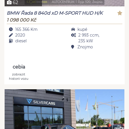
62
BMW Řada 8 840d xD M-SPORT HUD H/K
1 098 000 Kč
165 366 Km
kupé
2020
2 993 ccm,
diesel
235 kW
Znojmo
cebia
zobrazit
historii vozu