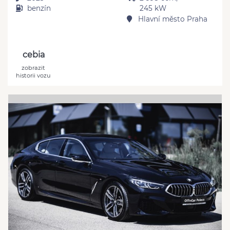
benzín
245 kW
Hlavní město Praha
cebia
zobrazit
historii vozu