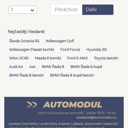
Předchozí
Další
1
Nejčastěji hledané:
Škoda Octavia RS
Volkswagen Golf
Volkswagen Passat kombi
Ford Focus
Hyundai i30
Volvo XC60
Mazda 6 kombi
Ford S-MAX
Toyota benzín
Audi A4
4x4
BMW Řada 8
BMW Řada 8 kupé
BMW Řada 8 benzín
BMW Řada 8 kupé benzín
technická podpora (pondělí - pátek: 8:00 - 16:00):
podpora@automodul.cz
cookies
|
kontakty
|
podmínky inzerce
|
zásady zpracování osobních