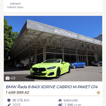
zobrazit
historii vozu
49
BMW Řada 8 840i XDRIVE CABRIO M-PAKET G14
1 499 999 Kč
96 576 Km
kabriolet
2023
2 998 ccm,