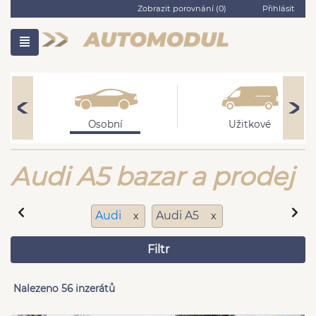
Zobrazit porovnání (
0
)
Přihlásit
Osobní
Užitkové
Audi A5 bazar a prodej
Audi
Audi A5
x
x
Filtr
Nalezeno 56 inzerátů