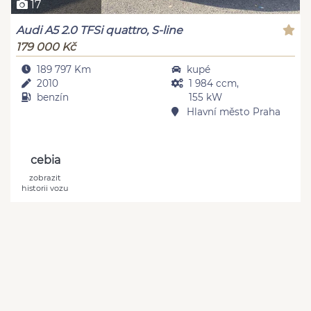
17
Audi A5 2.0 TFSi quattro, S-line
179 000 Kč
189 797 Km
kupé
2010
1 984 ccm,
benzín
155 kW
Hlavní město Praha
cebia
zobrazit
historii vozu