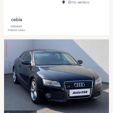
Brno-venkov
cebia
zobrazit
historii vozu