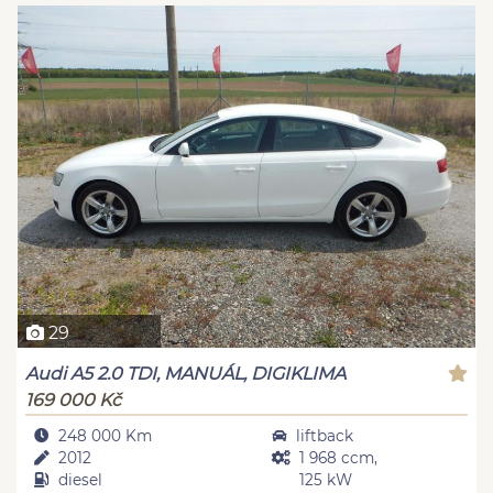
29
Audi A5 2.0 TDI, MANUÁL, DIGIKLIMA
169 000 Kč
248 000 Km
liftback
2012
1 968 ccm,
diesel
125 kW