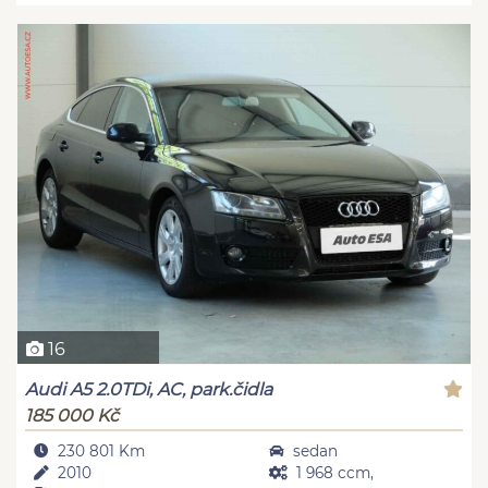
16
Audi A5 2.0TDi, AC, park.čidla
185 000 Kč
230 801 Km
sedan
2010
1 968 ccm,