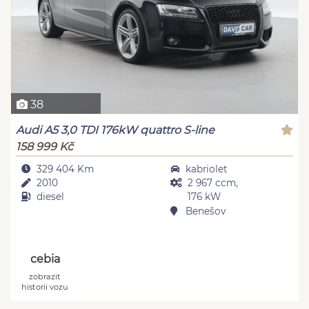
38
Audi A5 3,0 TDI 176kW quattro S-line
158 999 Kč
329 404 Km
kabriolet
2010
2 967 ccm,
diesel
176 kW
Benešov
cebia
zobrazit
historii vozu