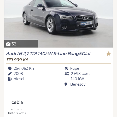
32
Audi A5 2,7 TDI 140kW S-Line Bang&Oluf
179 999 Kč
254 062 Km
kupé
2008
2 698 ccm,
diesel
140 kW
Benešov
cebia
zobrazit
historii vozu