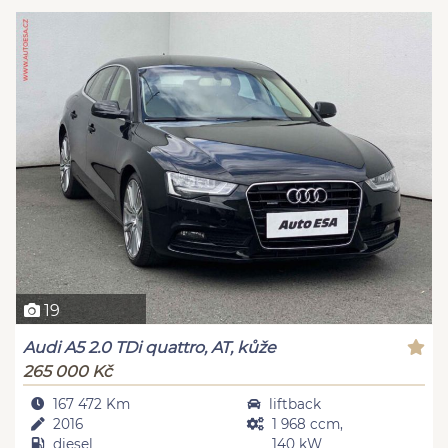
19
Audi A5 2.0 TDi quattro, AT, kůže
265 000 Kč
167 472 Km
liftback
2016
1 968 ccm,
diesel
140 kW