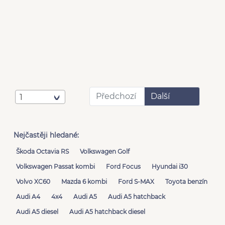
Předchozí
Další
1
Nejčastěji hledané:
Škoda Octavia RS
Volkswagen Golf
Volkswagen Passat kombi
Ford Focus
Hyundai i30
Volvo XC60
Mazda 6 kombi
Ford S-MAX
Toyota benzín
Audi A4
4x4
Audi A5
Audi A5 hatchback
Audi A5 diesel
Audi A5 hatchback diesel