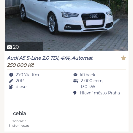
20
Audi A5 S-Line 2.0 TDI, 4X4, Automat
250 000 Kč
270 741 Km
liftback
2014
2 000 ccm,
diesel
130 kW
Hlavní město Praha
cebia
zobrazit
historii vozu