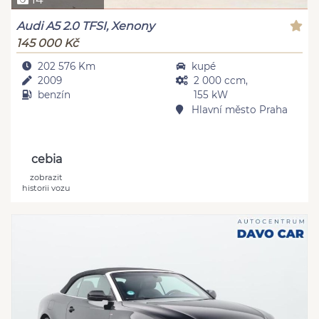
Audi A5 2.0 TFSI, Xenony
145 000 Kč
202 576 Km
kupé
2009
2 000 ccm,
benzín
155 kW
Hlavní město Praha
cebia
zobrazit
historii vozu