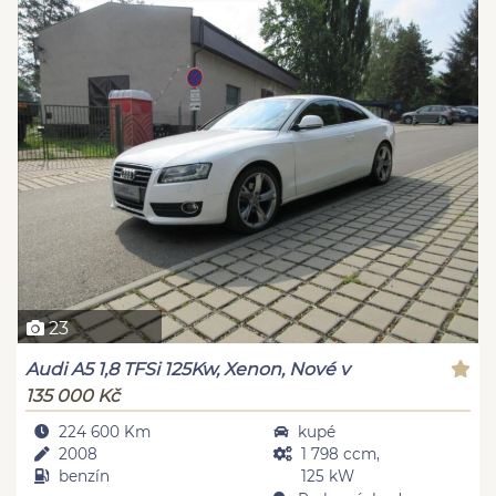
23
Audi A5 1,8 TFSi 125Kw, Xenon, Nové v
135 000 Kč
224 600 Km
kupé
2008
1 798 ccm,
benzín
125 kW