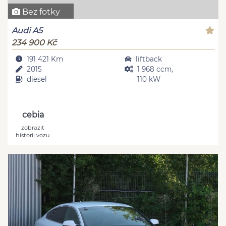
Bez fotky
Audi A5
234 900 Kč
191 421 Km
liftback
2015
1 968 ccm,
diesel
110 kW
cebia
zobrazit
historii vozu