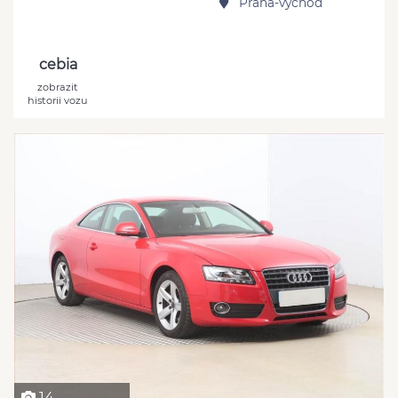
Praha-východ
cebia
zobrazit
historii vozu
14