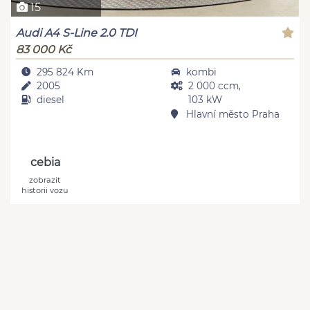
15
Audi A4 S-Line 2.0 TDI
83 000 Kč
295 824 Km
kombi
2005
2 000 ccm,
diesel
103 kW
Hlavní město Praha
cebia
zobrazit
historii vozu