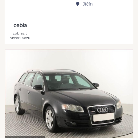
Jičín
cebia
zobrazit
historii vozu