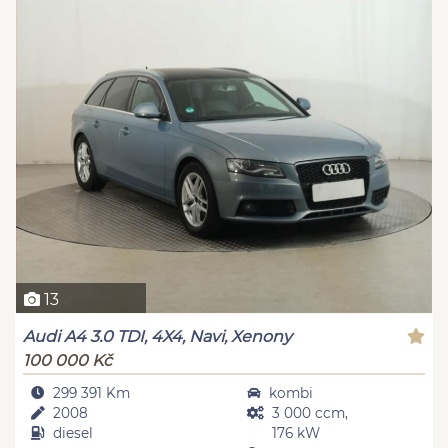
13
Audi A4 3.0 TDI, 4X4, Navi, Xenony
100 000 Kč
299 391 Km
kombi
2008
3 000 ccm,
diesel
176 kW