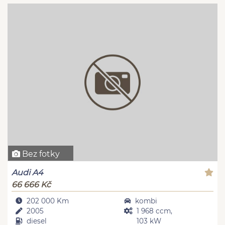
Bez fotky
Audi A4
66 666 Kč
202 000 Km
kombi
2005
1 968 ccm,
diesel
103 kW