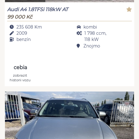
Audi A4 1.8TFSi 118kW AT
99 000 Kč
235 608 Km
kombi
2009
1 798 ccm,
benzín
118 kW
Znojmo
cebia
zobrazit
historii vozu