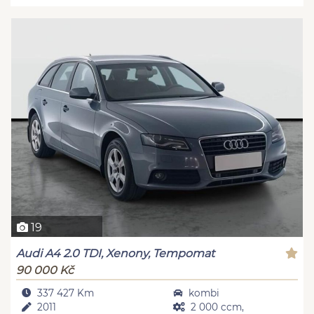
19
Audi A4 2.0 TDI, Xenony, Tempomat
90 000 Kč
337 427 Km
kombi
2011
2 000 ccm,