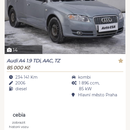
14
Audi A4 1.9 TDi, AAC, TZ
85 000 Kč
234 141 Km
kombi
2006
1 896 ccm,
diesel
85 kW
Hlavní město Praha
cebia
zobrazit
historii vozu