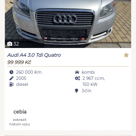
32
Audi A4 3.0 Tdi Quatro
99 999 Kč
260 000 Km
kombi
2005
2 967 ccm,
diesel
150 kW
Jičín
cebia
zobrazit
historii vozu