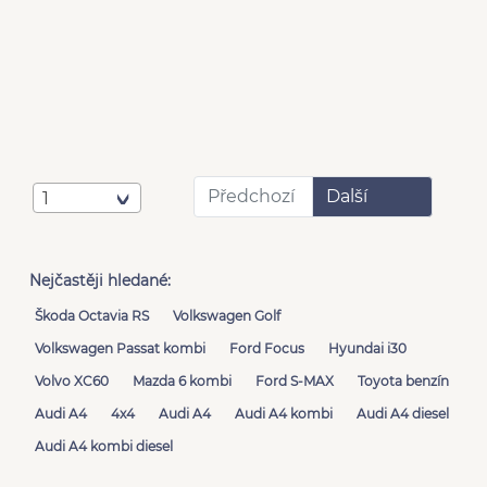
Předchozí
Další
1
Nejčastěji hledané:
Škoda Octavia RS
Volkswagen Golf
Volkswagen Passat kombi
Ford Focus
Hyundai i30
Volvo XC60
Mazda 6 kombi
Ford S-MAX
Toyota benzín
Audi A4
4x4
Audi A4
Audi A4 kombi
Audi A4 diesel
Audi A4 kombi diesel