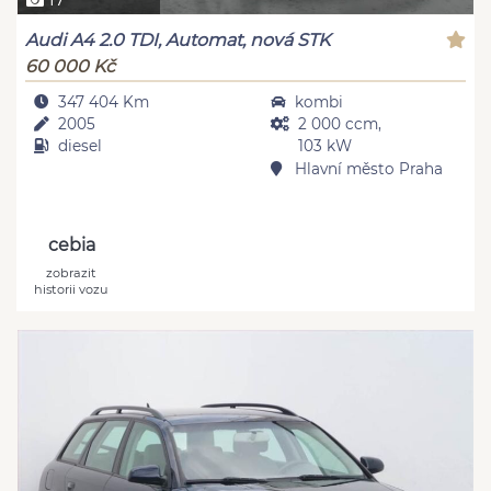
Audi A4 2.0 TDI, Automat, nová STK
60 000 Kč
347 404 Km
kombi
2005
2 000 ccm,
diesel
103 kW
Hlavní město Praha
cebia
zobrazit
historii vozu