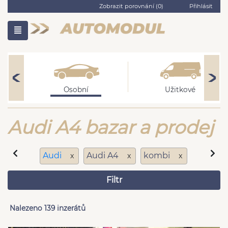
Zobrazit porovnání (
0
)
Přihlásit
Osobní
Užitkové
Audi A4 bazar a prodej
Audi
Audi A4
kombi
x
x
x
Filtr
Nalezeno 139 inzerátů