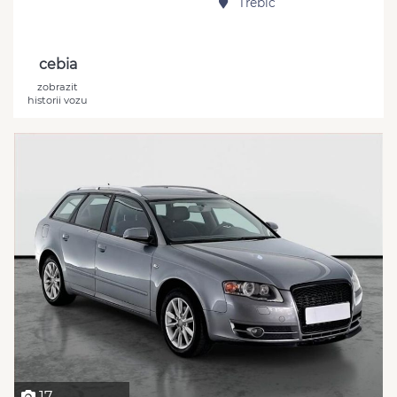
Třebíč
cebia
zobrazit
historii vozu
17