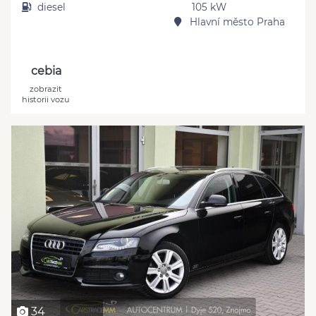
diesel
105 kW
Hlavní město Praha
cebia
zobrazit
historii vozu
34