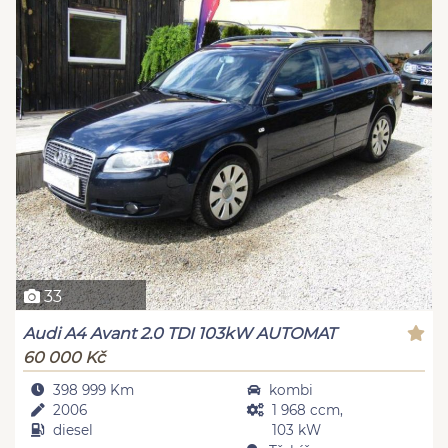
33
Audi A4 Avant 2.0 TDI 103kW AUTOMAT
60 000 Kč
398 999 Km
kombi
2006
1 968 ccm,
diesel
103 kW