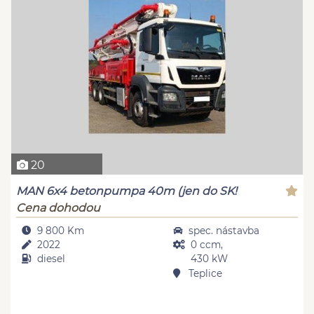
20
MAN 6x4 betonpumpa 40m (jen do SK!
Cena dohodou
9 800 Km
spec. nástavba
2022
0 ccm,
diesel
430 kW
Teplice