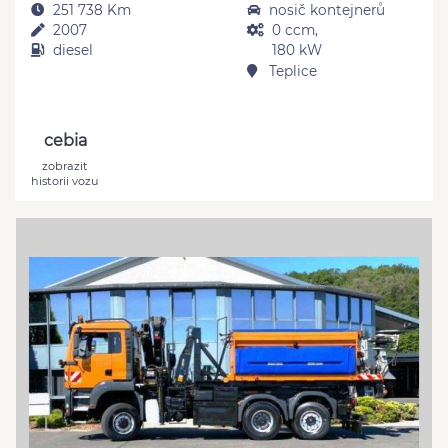
251 738 Km
nosič kontejnerů
2007
0 ccm,
diesel
180 kW
Teplice
cebia
zobrazit
historii vozu