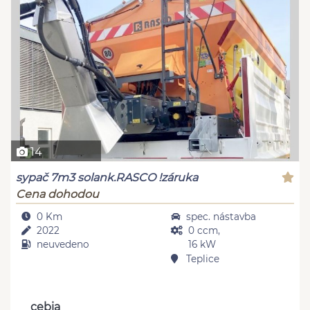
14
sypač 7m3 solank.RASCO !záruka
Cena dohodou
0 Km
spec. nástavba
2022
0 ccm,
neuvedeno
16 kW
Teplice
cebia