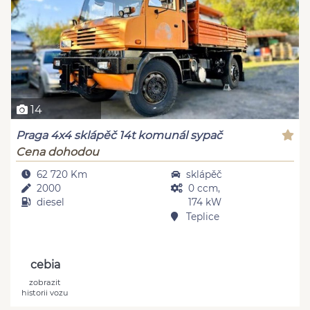
14
Praga 4x4 sklápěč 14t komunál sypač
Cena dohodou
62 720 Km
sklápěč
2000
0 ccm,
diesel
174 kW
Teplice
cebia
zobrazit
historii vozu