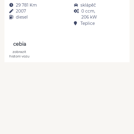
29 781 Km
sklápěč
2007
0 ccm,
diesel
206 kW
Teplice
cebia
zobrazit
historii vozu