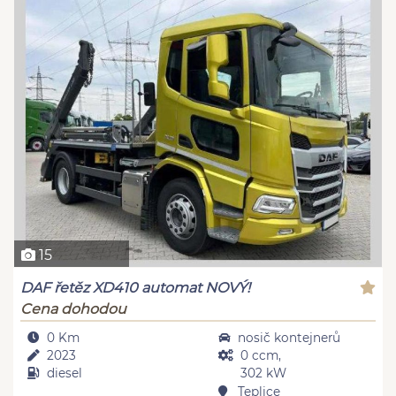
15
DAF řetěz XD410 automat NOVÝ!
Cena dohodou
0 Km
nosič kontejnerů
2023
0 ccm,
diesel
302 kW
Teplice