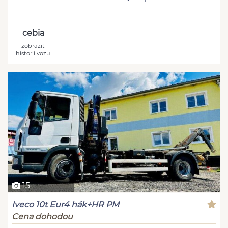
cebia
zobrazit
historii vozu
15
Iveco 10t Eur4 hák+HR PM
Cena dohodou