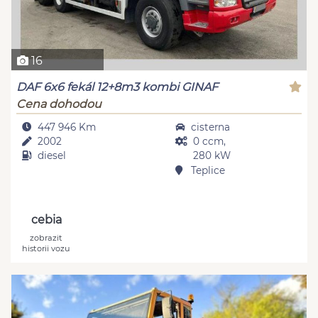
16
DAF 6x6 fekál 12+8m3 kombi GINAF
Cena dohodou
447 946 Km
cisterna
2002
0 ccm,
diesel
280 kW
Teplice
cebia
zobrazit
historii vozu