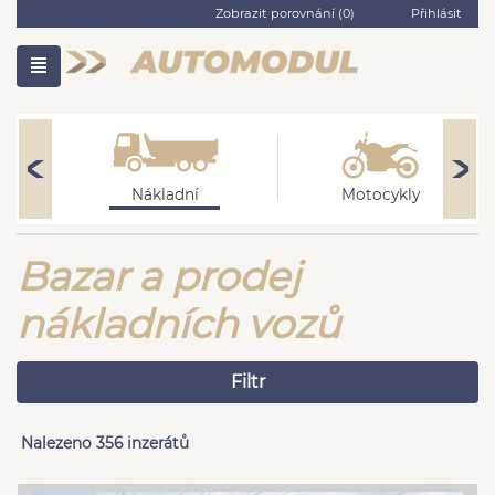
Zobrazit porovnání (
0
)
Přihlásit
Nákladní
Motocykly
Bazar a prodej
nákladních vozů
Filtr
Nalezeno 356 inzerátů