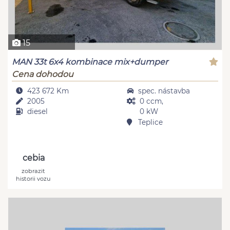
15
MAN 33t 6x4 kombinace mix+dumper
Cena dohodou
423 672 Km
spec. nástavba
2005
0 ccm,
diesel
0 kW
Teplice
cebia
zobrazit
historii vozu