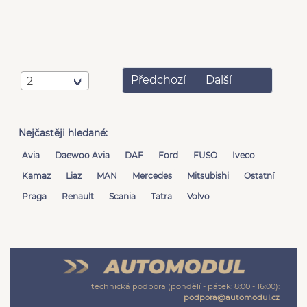
Předchozí
Další
2
Nejčastěji hledané:
Avia
Daewoo Avia
DAF
Ford
FUSO
Iveco
Kamaz
Liaz
MAN
Mercedes
Mitsubishi
Ostatní
Praga
Renault
Scania
Tatra
Volvo
technická podpora (pondělí - pátek: 8:00 - 16:00):
podpora@automodul.cz