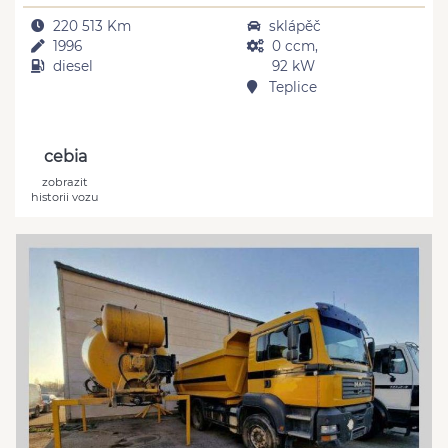
220 513 Km
sklápěč
1996
0 ccm,
diesel
92 kW
Teplice
cebia
zobrazit
historii vozu