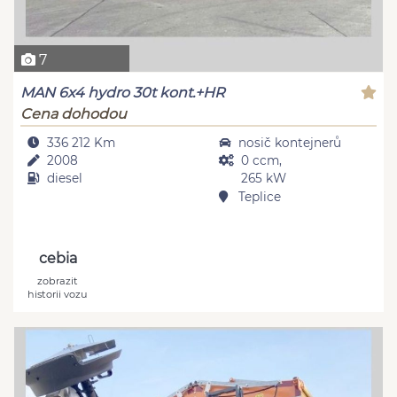
7
MAN 6x4 hydro 30t kont.+HR
Cena dohodou
336 212 Km
nosič kontejnerů
2008
0 ccm,
diesel
265 kW
Teplice
cebia
zobrazit
historii vozu