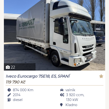
22
Iveco Eurocargo 75E18, E5, SPANÍ
119 790 Kč
874 000 Km
valník
2014
3 920 ccm,
diesel
130 kW
Kladno