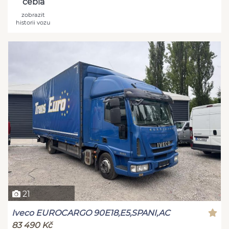
cebia
zobrazit
historii vozu
21
Iveco EUROCARGO 90E18,E5,SPANI,AC
83 490 Kč