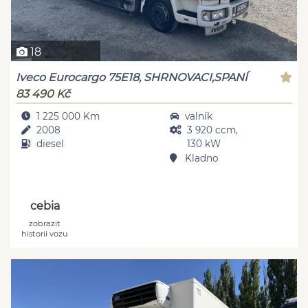
18
Iveco Eurocargo 75E18, SHRNOVACI,SPANÍ
83 490 Kč
1 225 000 Km
valník
2008
3 920 ccm,
diesel
130 kW
Kladno
cebia
zobrazit
historii vozu