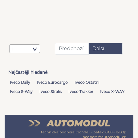
Předchozí
Další
1
Nejčastěji hledané:
Iveco Daily
Iveco Eurocargo
Iveco Ostatní
Iveco S-Way
Iveco Stralis
Iveco Trakker
Iveco X-WAY
technická podpora (pondělí - pátek: 8:00 - 16:00):
podpora@automodul.cz