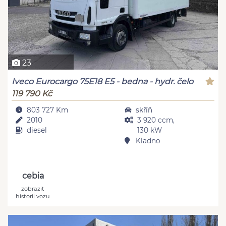
23
Iveco Eurocargo 75E18 E5 - bedna - hydr. čelo
119 790 Kč
803 727 Km
skříň
2010
3 920 ccm,
diesel
130 kW
Kladno
cebia
zobrazit
historii vozu