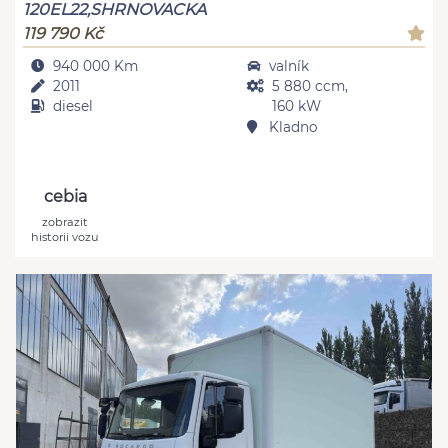
120EL22,SHRNOVACKA
119 790 Kč
940 000 Km
valník
2011
5 880 ccm,
diesel
160 kW
Kladno
cebia
zobrazit
historii vozu