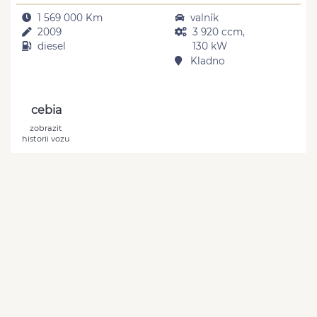
1 569 000 Km
valník
2009
3 920 ccm,
diesel
130 kW
Kladno
cebia
zobrazit
historii vozu