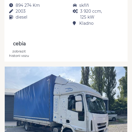
894 274 Km
skříň
2003
3 920 ccm,
diesel
125 kW
Kladno
cebia
zobrazit
historii vozu