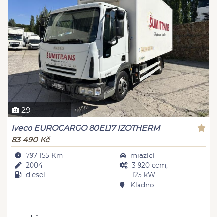
29
Iveco EUROCARGO 80EL17 IZOTHERM
83 490 Kč
797 155 Km
mrazící
2004
3 920 ccm,
diesel
125 kW
Kladno