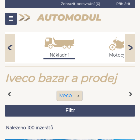
Zobrazit porovnání (
0
)
Přihlásit
vé
Nákladní
Motocykly
Iveco bazar a prodej
Iveco
x
Filtr
Nalezeno 100 inzerátů