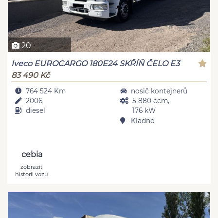
20
Iveco EUROCARGO 180E24 SKŘÍŇ ČELO E3
83 490 Kč
764 524 Km
nosič kontejnerů
2006
5 880 ccm,
diesel
176 kW
Kladno
cebia
zobrazit
historii vozu