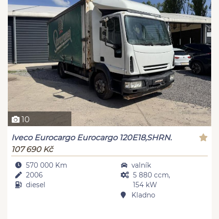
10
Iveco Eurocargo Eurocargo 120E18,SHRN.
107 690 Kč
570 000 Km
valník
2006
5 880 ccm,
diesel
154 kW
Kladno