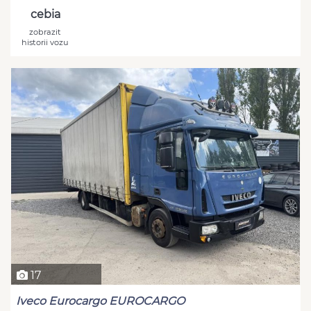
cebia
zobrazit
historii vozu
17
Iveco Eurocargo EUROCARGO