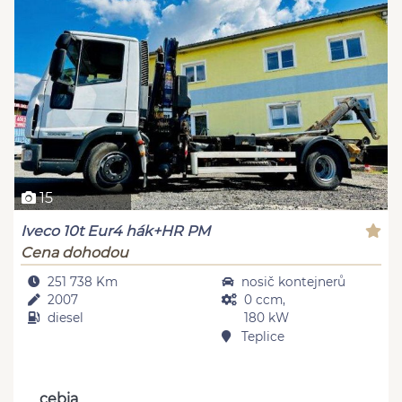
15
Iveco 10t Eur4 hák+HR PM
Cena dohodou
251 738 Km
nosič kontejnerů
2007
0 ccm,
diesel
180 kW
Teplice
cebia