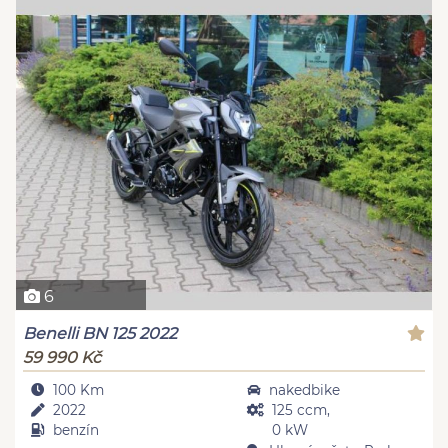
6
Benelli BN 125 2022
59 990 Kč
100 Km
nakedbike
2022
125 ccm,
benzín
0 kW