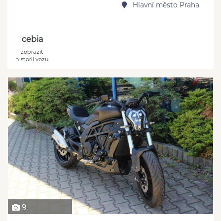
Hlavní město Praha
cebia
zobrazit
historii vozu
9