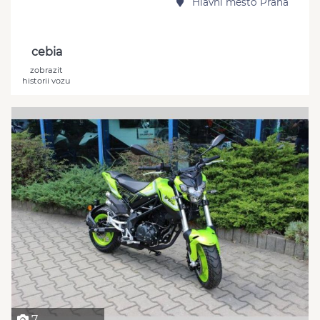
Hlavní město Praha
cebia
zobrazit
historii vozu
7