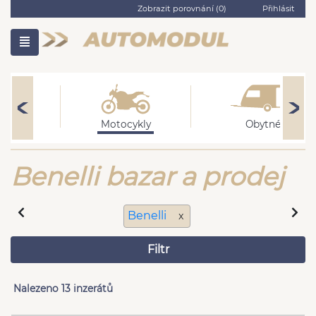
Zobrazit porovnání (
0
)
Přihlásit
ní
Motocykly
Obytné
Benelli bazar a prodej
Benelli
x
Filtr
Nalezeno 13 inzerátů