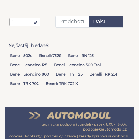
Předchozí
Další
1
Nejčastěji hledané:
Benelli 502c
Benelli 752S
Benelli BN 125
Benelli Leoncino 125
Benelli Leoncino 500 Trail
Benelli Leoncino 800
Benelli TnT 125
Benelli TRK 251
Benelli TRK 702
Benelli TRK 702 X
technická podpora (pondělí - pátek: 8:00 - 16:00):
podpora@automodul.cz
cookies
|
kontakty
|
podmínky inzerce
|
zásady zpracování osobních