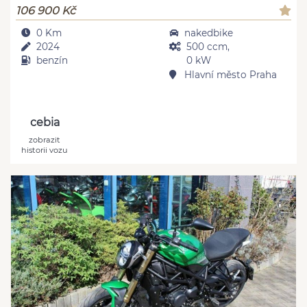
106 900 Kč
0 Km
nakedbike
2024
500 ccm,
benzín
0 kW
Hlavní město Praha
cebia
zobrazit
historii vozu