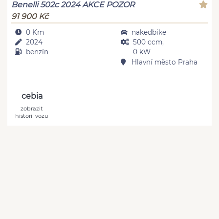
Benelli 502c 2024 AKCE POZOR
91 900 Kč
0 Km
nakedbike
2024
500 ccm,
benzín
0 kW
Hlavní město Praha
cebia
zobrazit
historii vozu