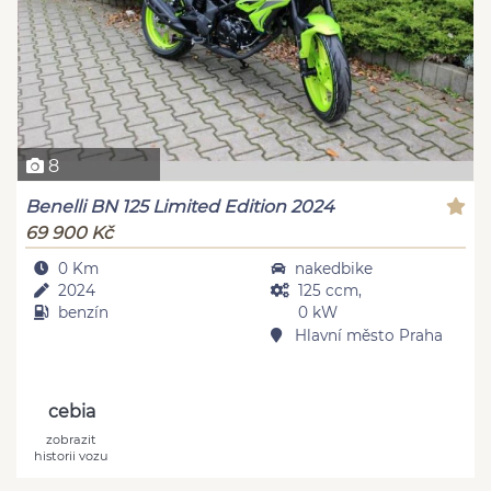
8
Benelli BN 125 Limited Edition 2024
69 900 Kč
0 Km
nakedbike
2024
125 ccm,
benzín
0 kW
Hlavní město Praha
cebia
zobrazit
historii vozu