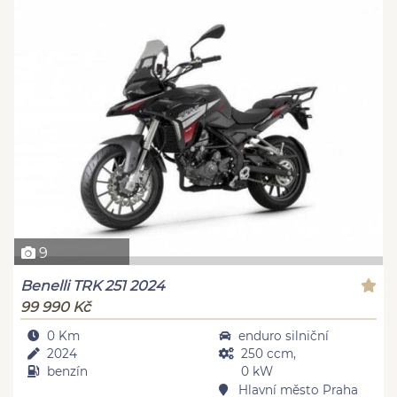
9
Benelli TRK 251 2024
99 990 Kč
0 Km
enduro silniční
2024
250 ccm,
benzín
0 kW
Hlavní město Praha