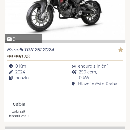
9
Benelli TRK 251 2024
99 990 Kč
0 Km
enduro silniční
2024
250 ccm,
benzín
0 kW
Hlavní město Praha
cebia
zobrazit
historii vozu