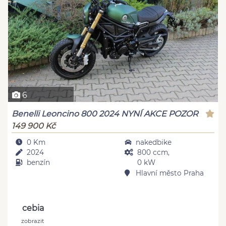
6
Benelli Leoncino 800 2024 NYNÍ AKCE POZOR
149 900 Kč
0 Km
nakedbike
2024
800 ccm,
benzín
0 kW
Hlavní město Praha
cebia
zobrazit