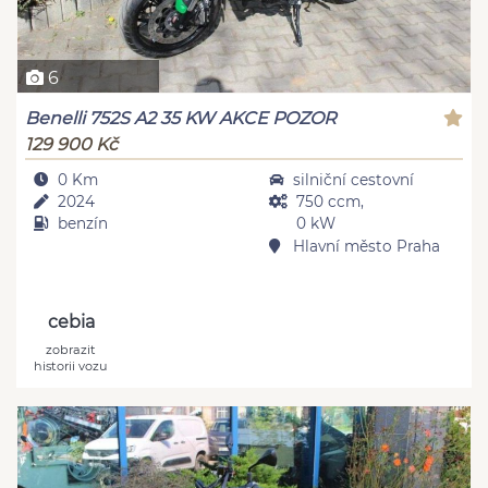
6
Benelli 752S A2 35 KW AKCE POZOR
129 900 Kč
0 Km
silniční cestovní
2024
750 ccm,
benzín
0 kW
Hlavní město Praha
cebia
zobrazit
historii vozu