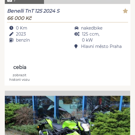
Benelli TnT 125 2024 S
66 000 Kč
0 Km
nakedbike
2023
125 ccm,
benzín
0 kW
Hlavní město Praha
cebia
zobrazit
historii vozu