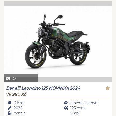
10
Benelli Leoncino 125 NOVINKA 2024
79 990 Kč
0 Km
silniční cestovní
2024
125 ccm,
benzín
0 kW