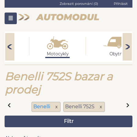
Zobrazit porovnání (
0
)
Přihlásit
adní
Motocykly
Obytné
Benelli 752S bazar a
prodej
Benelli
Benelli 752S
x
x
Filtr