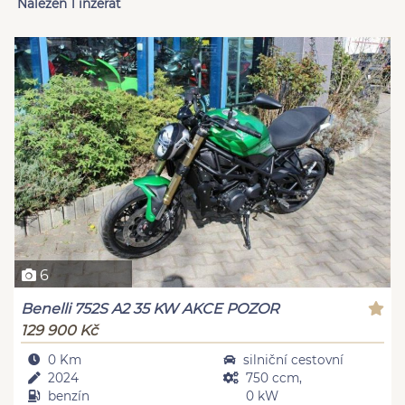
Nalezen 1 inzerát
6
Benelli 752S A2 35 KW AKCE POZOR
129 900 Kč
0 Km
silniční cestovní
2024
750 ccm,
benzín
0 kW