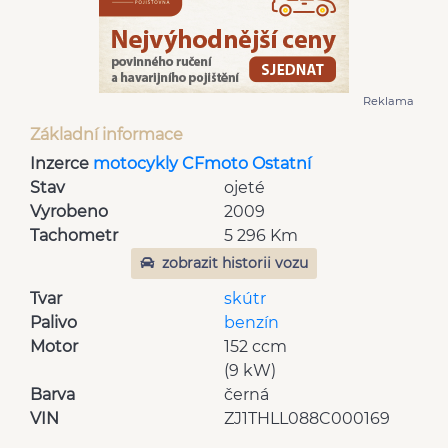
Reklama
Základní informace
Inzerce
motocykly CFmoto Ostatní
Stav
ojeté
Vyrobeno
2009
Tachometr
5 296 Km
zobrazit historii vozu
Tvar
skútr
Palivo
benzín
Motor
152 ccm
(9 kW)
Barva
černá
VIN
ZJ1THLL088C000169