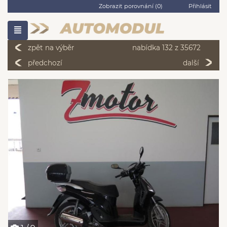
Zobrazit porovnání (
0
)
Přihlásit
zpět na výběr
nabídka 132 z 35672
předchozí
další