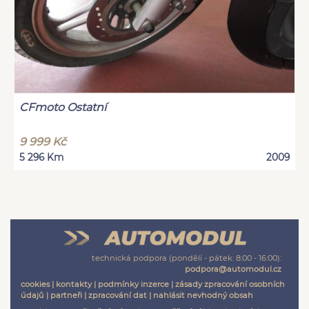
CFmoto Ostatní
9 999 Kč
5 296 Km
2009
technická podpora (pondělí - pátek: 8:00 - 16:00):
podpora@automodul.cz
cookies
|
kontakty
|
podmínky inzerce
|
zásady zpracování osobních
údajů
|
partneři
|
zpracování dat
|
nahlásit nevhodný obsah