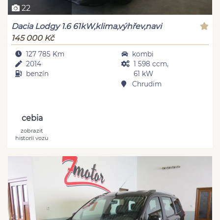
22
Dacia Lodgy 1.6 61kW,klima,výhřev,navi
145 000 Kč
127 785 Km
kombi
2014
1 598 ccm,
benzín
61 kW
Chrudim
cebia
zobrazit
historii vozu