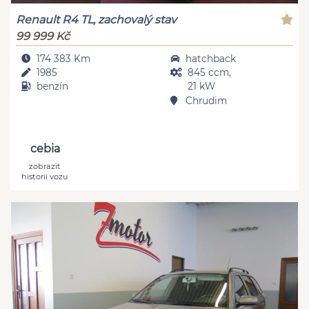
Renault R4 TL, zachovalý stav
99 999 Kč
174 383 Km
hatchback
1985
845 ccm,
benzín
21 kW
Chrudim
cebia
zobrazit
historii vozu