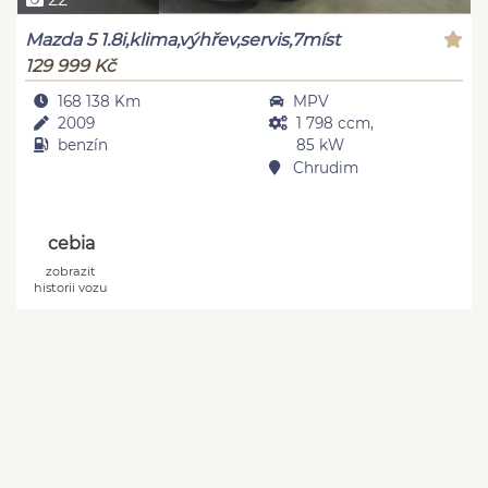
Mazda 5 1.8i,klima,výhřev,servis,7míst
129 999 Kč
168 138 Km
MPV
2009
1 798 ccm,
benzín
85 kW
Chrudim
cebia
zobrazit
historii vozu