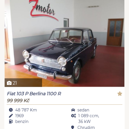
21
Fiat 103 P Berlina 1100 R
99 999 Kč
48 787 Km
sedan
1969
1 089 ccm,
benzín
36 kW
Chrudim