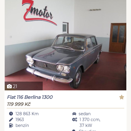
21
Fiat 116 Berlina 1300
119 999 Kč
128 863 Km
sedan
1963
1 370 ccm,
benzín
37 kW