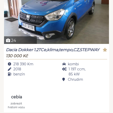
24
Dacia Dokker 1.2TCe,klima,tempo,CZ,STEPWAY
130 000 Kč
218 390 Km
kombi
2018
1 197 ccm,
benzín
85 kW
Chrudim
cebia
zobrazit
historii vozu