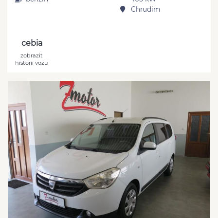
Chrudim
cebia
zobrazit
historii vozu