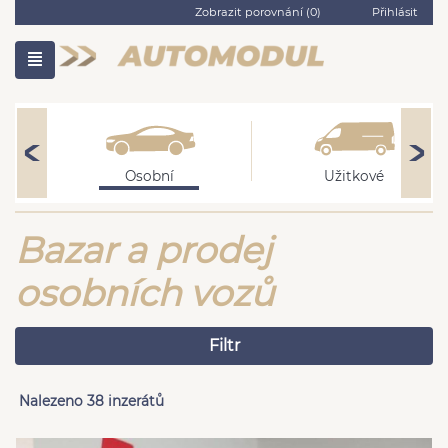
Zobrazit porovnání (
0
)
Přihlásit
Osobní
Užitkové
Bazar a prodej
osobních vozů
Filtr
Nalezeno 38 inzerátů