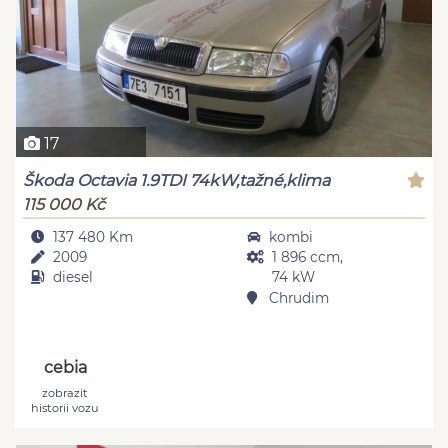
17
Škoda Octavia 1.9TDI 74kW,tažné,klima
115 000 Kč
137 480 Km
kombi
2009
1 896 ccm,
diesel
74 kW
Chrudim
cebia
zobrazit
historii vozu