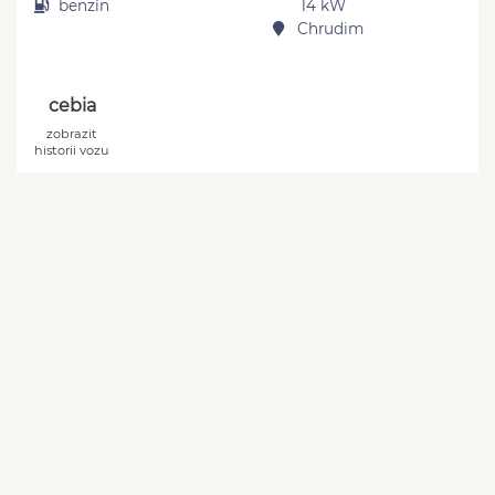
benzín
14 kW
Chrudim
cebia
zobrazit
historii vozu