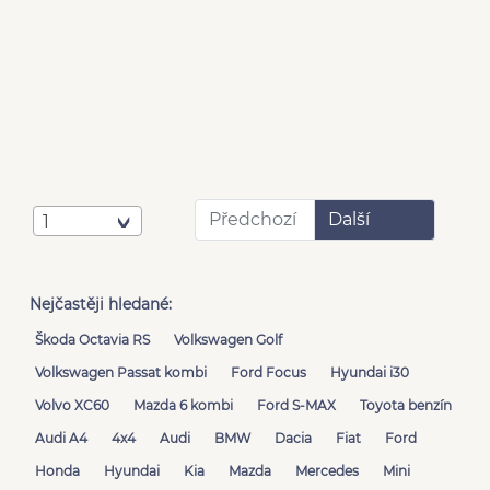
Předchozí
Další
1
Nejčastěji hledané:
Škoda Octavia RS
Volkswagen Golf
Volkswagen Passat kombi
Ford Focus
Hyundai i30
Volvo XC60
Mazda 6 kombi
Ford S-MAX
Toyota benzín
Audi A4
4x4
Audi
BMW
Dacia
Fiat
Ford
Honda
Hyundai
Kia
Mazda
Mercedes
Mini