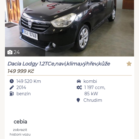
24
Dacia Lodgy 1.2TCe,navi,klima,výhřev,kůže
149 999 Kč
149 520 Km
kombi
2014
1 197 ccm,
benzín
85 kW
Chrudim
cebia
zobrazit
historii vozu