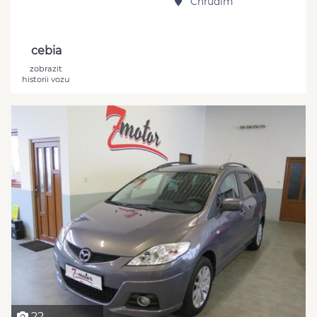
Chrudim
cebia
zobrazit
historii vozu
22