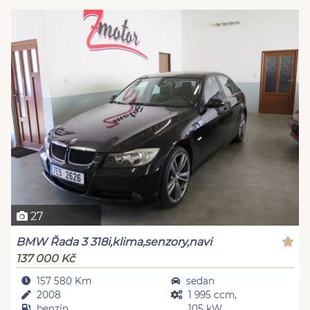
27
BMW Řada 3 318i,klima,senzory,navi
137 000 Kč
157 580 Km
sedan
2008
1 995 ccm,
benzín
105 kW