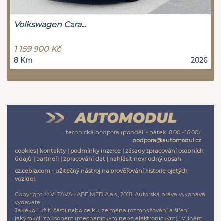
Volkswagen Cara...
1 159 900 Kč
8 Km
2026
technická podpora (pondělí - pátek: 8:00 - 16:00):
podpora@automodul.cz
cookies
|
kontakty
|
podmínky inzerce
|
zásady zpracování osobních
údajů
|
partneři
|
zpracování dat
|
nahlásit nevhodný obsah
cz.cebia.com - užitečný nástroj na prověřování historie ojetých
vozidel
Copyright © VLTAVA LABE MEDIA a.s., 2018. Autorská práva vykonává
vydavatel.
Jakékoli užití části nebo celku, zejména rozmnožování a šíření
jakýmkoli způsobem (mechanickým nebo elektronickým) i v jiném