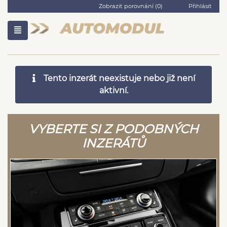
Zobrazit porovnání (
0
)
Přihlásit
Tento inzerát neexistuje nebo již není
aktivní.
VYBERTE SI Z PODOBNÝCH
INZERÁTŮ