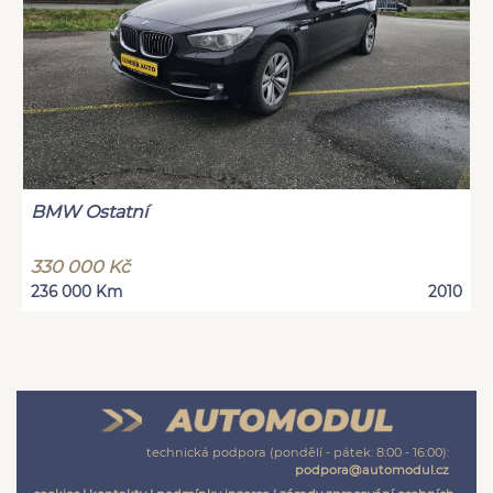
BMW Ostatní
330 000 Kč
236 000 Km
2010
technická podpora (pondělí - pátek: 8:00 - 16:00):
podpora@automodul.cz