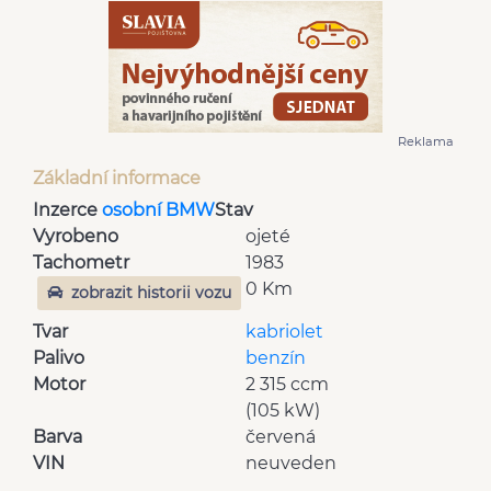
Reklama
Základní informace
Inzerce
osobní BMW
Stav
Vyrobeno
ojeté
Tachometr
1983
0 Km
zobrazit historii vozu
Tvar
kabriolet
Palivo
benzín
Motor
2 315 ccm
(105 kW)
Barva
červená
VIN
neuveden