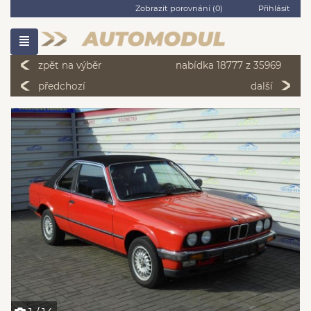
Zobrazit porovnání (
0
)
Přihlásit
zpět na výběr
nabídka 18777 z 35969
předchozí
další