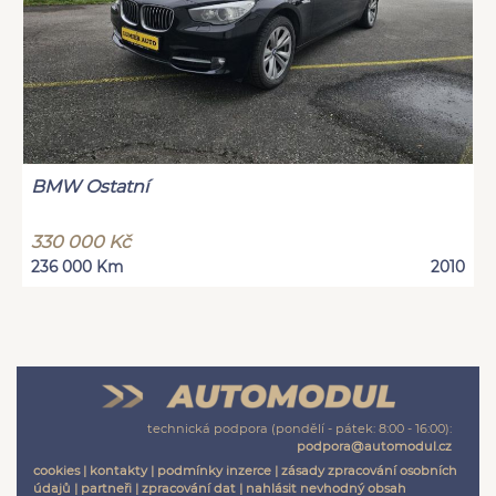
BMW Ostatní
330 000 Kč
236 000 Km
2010
technická podpora (pondělí - pátek: 8:00 - 16:00):
podpora@automodul.cz
cookies
|
kontakty
|
podmínky inzerce
|
zásady zpracování osobních
údajů
|
partneři
|
zpracování dat
|
nahlásit nevhodný obsah