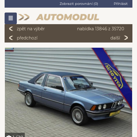
Zobrazit porovnání (
0
)
Přihlásit
zpět na výběr
nabídka 13846 z 35720
předchozí
další