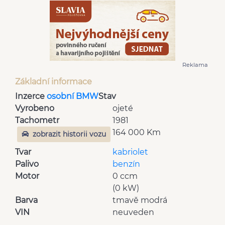
Reklama
Základní informace
Inzerce
osobní BMW
Stav
Vyrobeno
ojeté
Tachometr
1981
164 000 Km
zobrazit historii vozu
Tvar
kabriolet
Palivo
benzín
Motor
0 ccm
(0 kW)
Barva
tmavě modrá
VIN
neuveden