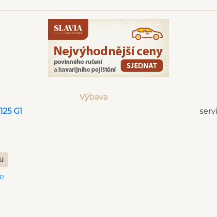
Výbava
125 G1
serv
zu
e