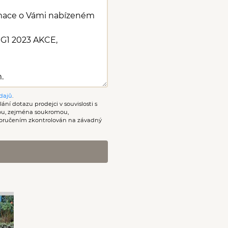
dajů
.
ání dotazu prodejci v souvislosti s
nou, zejména soukromou,
oručením zkontrolován na závadný