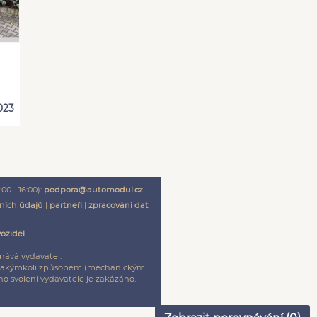
023
00 - 16:00):
podpora@automodul.cz
ních údajů
|
partneři
|
zpracování dat
vozidel
nává vydavatel.
ení jakýmkoli způsobem (mechanickým
o svolení vydavatele je zakázáno.