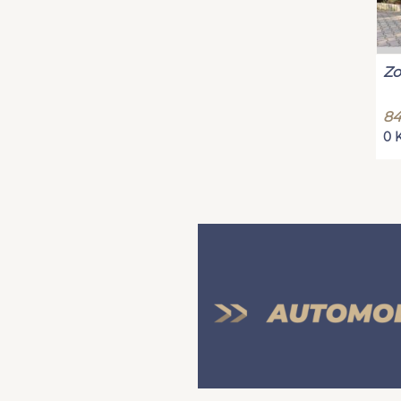
Zo
84
0 