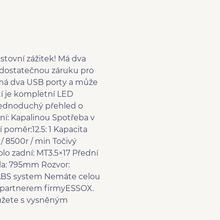
stovní zážitek! Má dva
e dostatečnou záruku pro
a má dva USB porty a může
í je kompletní LED
 jednoduchý přehled o
ní: Kapalinou Spotřeba v
poměr:12.5: 1 Kapacita
/ 8500r / min Točivý
olo zadní: MT3.5×17 Přední
la: 795mm Rozvor:
 ABS system Nemáte celou
 partnerem firmyESSOX.
můžete s vysněným