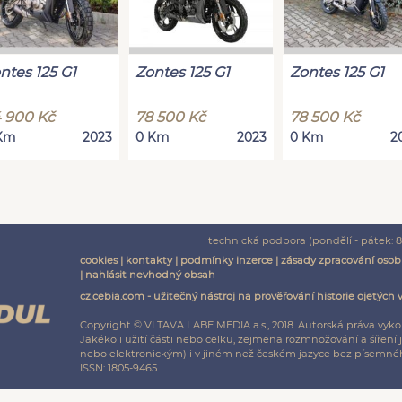
ntes 125 G1
Zontes 125 G1
Zontes 125 G1
 900 Kč
78 500 Kč
78 500 Kč
Km
2023
0 Km
2023
0 Km
2
technická podpora (pondělí - pátek: 8:
cookies
|
kontakty
|
podmínky inzerce
|
zásady zpracování osob
|
nahlásit nevhodný obsah
cz.cebia.com - užitečný nástroj na prověřování historie ojetých 
Copyright © VLTAVA LABE MEDIA a.s., 2018. Autorská práva vyko
Jakékoli užití části nebo celku, zejména rozmnožování a šíř
nebo elektronickým) i v jiném než českém jazyce bez písemnéh
ISSN: 1805-9465.