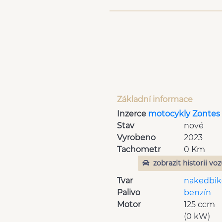
Základní informace
Inzerce
motocykly Zontes 
Stav
nové
Vyrobeno
2023
Tachometr
0 Km
zobrazit historii vo
Tvar
nakedbik
Palivo
benzín
Motor
125 ccm
(0 kW)