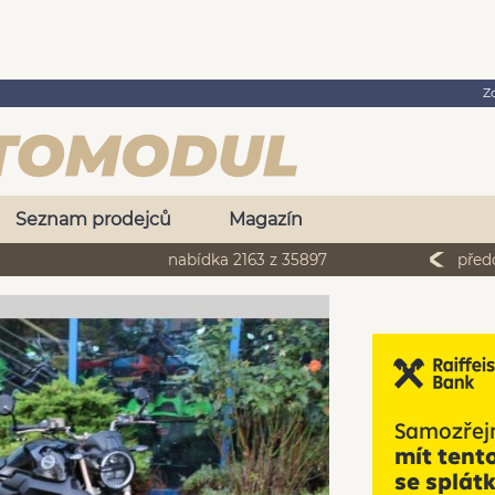
Z
Seznam prodejců
Magazín
nabídka 2163 z 35897
před