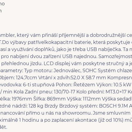
no
n
bler, který vám přináší příjemnější a dobrodružnější ce
T.Do výbavy patřívelkokapacitní baterie, která poskytuj
así a využívání doplňků, jako je třeba USB nabíječka. T
 pro nabíjení dvou zařízení USB najednou. Samozřejmost
 přehlednou jízdu. LCD displej vám poskytne stručný a
parametry: Typ motoru: Jednoválec, SOHC Systém chlaze
bjem: 124,7ccm Vrtání x zdvih:52.0 X 58.7 mm Kompresní 
řevodovka: 6-ti stupňová Pohon: Řetězem Výkon: 10.5 kW 
/ min Kola Zadní pneu: 130/70-17 Kolo přední: MT3.0×17 K
Délka: 1976mm Šířka: 869mm Výška: 1112mm Výška sedad
dné nádrži: 128 kg Brzdy Brzdový systém: BOSCH 9.1M
financování přímo u nás na showroomu. Jsme smluvním
imálně 1 hodinu a po zaplacení akontace (již od 10%) 
ět.