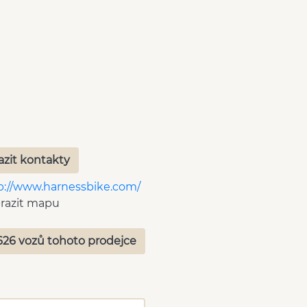
azit kontakty
p://www.harnessbike.com/
razit mapu
626 vozů tohoto prodejce