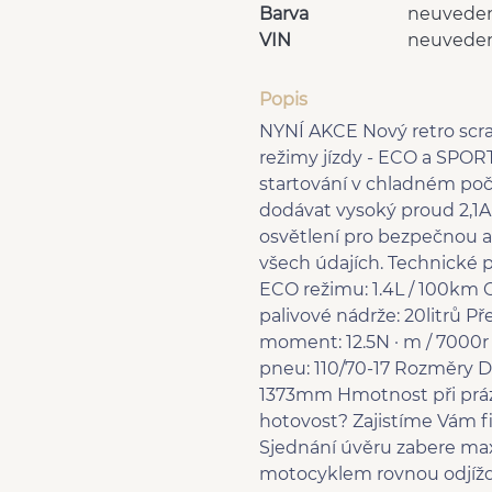
Barva
neuvede
VIN
neuvede
Popis
NYNÍ AKCE Nový retro scram
režimy jízdy - ECO a SPOR
startování v chladném poč
dodávat vysoký proud 2,1A
osvětlení pro bezpečnou a
všech údajích. Technické 
ECO režimu: 1.4L / 100km O
palivové nádrže: 20litrů P
moment: 12.5N · m / 7000r 
pneu: 110/70-17 Rozměry 
1373mm Hmotnost při práz
hotovost? Zajistíme Vám 
Sjednání úvěru zabere max
motocyklem rovnou odjížd