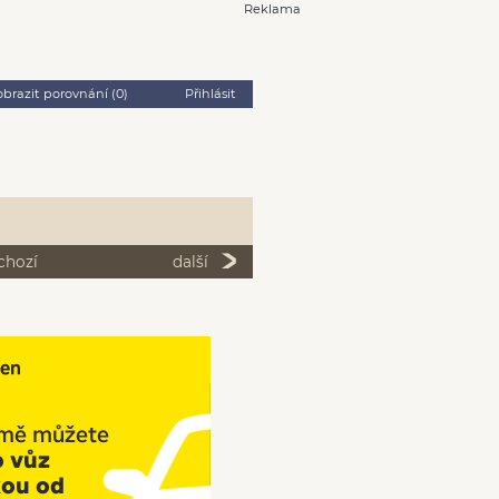
Reklama
obrazit porovnání (
0
)
Přihlásit
chozí
další