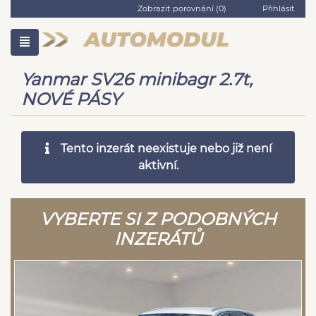
Zobrazit porovnání (
0
)
Přihlásit
Yanmar SV26 minibagr 2.7t,
NOVÉ PÁSY
Tento inzerát neexistuje nebo již není
aktivní.
VYBERTE SI Z PODOBNÝCH
INZERÁTŮ