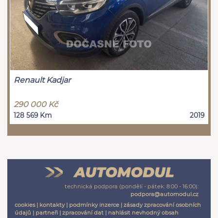
Renault Kadjar
290 000 Kč
128 569 Km
2019
technická podpora (pondělí - pátek: 8:00 - 16:00):
podpora@automodul.cz
cookies
|
kontakty
|
podmínky inzerce
|
zásady zpracování osobních
údajů
|
partneři
|
zpracování dat
|
nahlásit nevhodný obsah