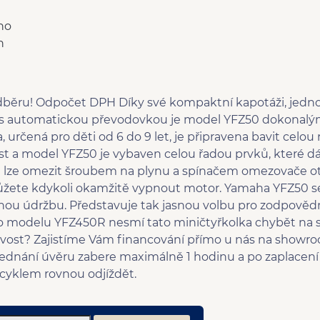
no
n
běru! Odpočet DPH Díky své kompaktní kapotáži, jedn
s automatickou převodovkou je model YFZ50 dokonalým
, určená pro děti od 6 do 9 let, je připravena bavit celo
ost a model YFZ50 je vybaven celou řadou prvků, které 
st lze omezit šroubem na plynu a spínačem omezovače o
ete kdykoli okamžitě vypnout motor. Yamaha YFZ50 se s
hou údržbu. Představuje tak jasnou volbu pro zodpověd
ho modelu YFZ450R nesmí tato miničtyřkolka chybět na
ovost? Zajistíme Vám financování přímo u nás na show
dnání úvěru zabere maximálně 1 hodinu a po zaplacení a
yklem rovnou odjíždět.