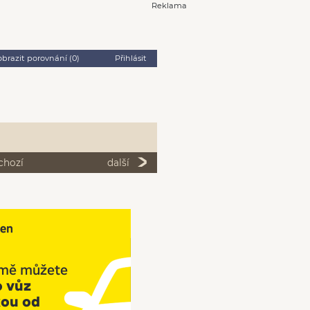
Reklama
obrazit porovnání (
0
)
Přihlásit
chozí
další