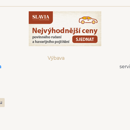
Výbava
a
serv
zu