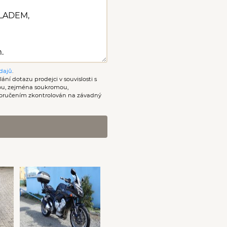
dajů
.
ání dotazu prodejci v souvislosti s
nou, zejména soukromou,
oručením zkontrolován na závadný