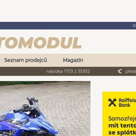
Z
Seznam prodejců
Magazín
nabídka 1703 z 35932
před