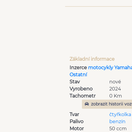
Základní informace
Inzerce
motocykly Yamah
Ostatní
Stav
nové
Vyrobeno
2024
Tachometr
0 Km
zobrazit historii vo
Tvar
čtyřkolka
Palivo
benzín
Motor
50 ccm