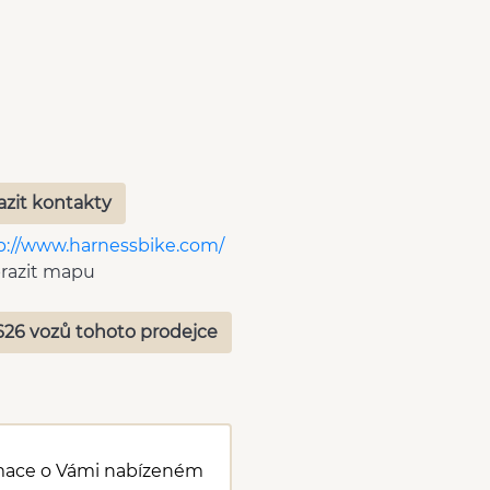
azit kontakty
p://www.harnessbike.com/
razit mapu
626 vozů tohoto prodejce