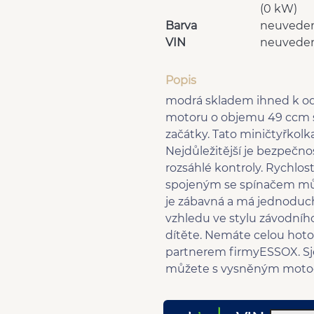
(0 kW)
Barva
neuvede
VIN
neuvede
Popis
modrá skladem ihned k od
motoru o objemu 49 ccm 
začátky. Tato miničtyřkolka
Nejdůležitější je bezpečn
rozsáhlé kontroly. Rychlo
spojeným se spínačem můž
je zábavná a má jednoduc
vzhledu ve stylu závodní
dítěte. Nemáte celou hot
partnerem firmyESSOX. Sje
můžete s vysněným motoc