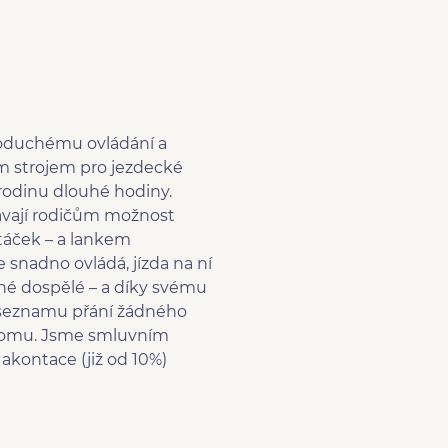
oduchému ovládání a
 strojem pro jezdecké
u rodinu dlouhé hodiny.
dávají rodičům možnost
táček – a lankem
nadno ovládá, jízda na ní
né dospělé – a díky svému
 seznamu přání žádného
roomu. Jsme smluvním
kontace (již od 10%)