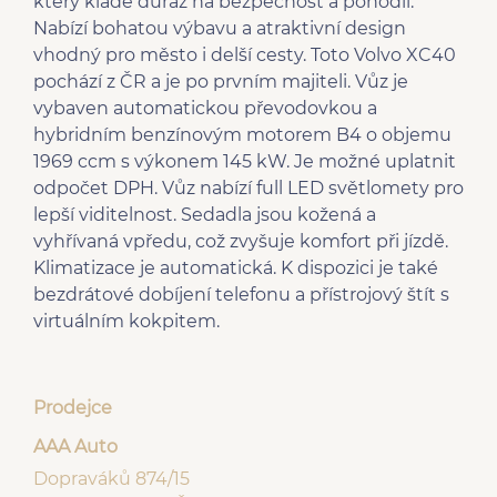
který klade důraz na bezpečnost a pohodlí.
Nabízí bohatou výbavu a atraktivní design
vhodný pro město i delší cesty. Toto Volvo XC40
pochází z ČR a je po prvním majiteli. Vůz je
vybaven automatickou převodovkou a
hybridním benzínovým motorem B4 o objemu
1969 ccm s výkonem 145 kW. Je možné uplatnit
odpočet DPH. Vůz nabízí full LED světlomety pro
lepší viditelnost. Sedadla jsou kožená a
vyhřívaná vpředu, což zvyšuje komfort při jízdě.
Klimatizace je automatická. K dispozici je také
bezdrátové dobíjení telefonu a přístrojový štít s
virtuálním kokpitem.
Prodejce
AAA Auto
Dopraváků 874/15