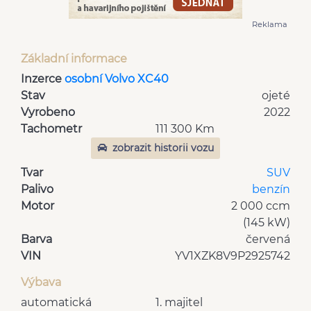
Reklama
Základní informace
Inzerce
osobní Volvo XC40
Stav
ojeté
Vyrobeno
2022
Tachometr
111 300 Km
zobrazit historii vozu
Tvar
SUV
Palivo
benzín
Motor
2 000 ccm
(145 kW)
Barva
červená
VIN
YV1XZK8V9P2925742
Výbava
automatická
1. majitel