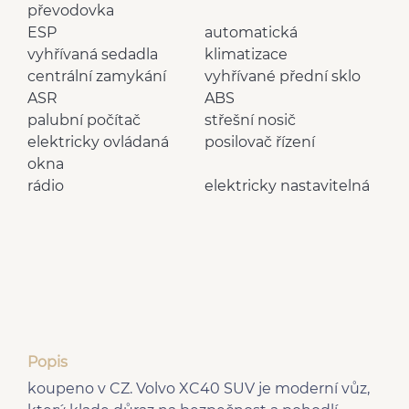
převodovka
ESP
automatická
vyhřívaná sedadla
klimatizace
centrální zamykání
vyhřívané přední sklo
ASR
ABS
palubní počítač
střešní nosič
elektricky ovládaná
posilovač řízení
okna
rádio
elektricky nastavitelná
kožené potahy
sedadla
el. sklopná zrcátka
senzor tlaku v
vyhřívaný volant
pneumatikách
hlídání jízdního pruhu
Popis
koupeno v CZ. Volvo XC40 SUV je moderní vůz,