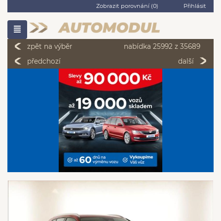
Zobrazit porovnání (
0
)
Přihlásit
zpět na výběr
nabídka 25992 z 35689
předchozí
další