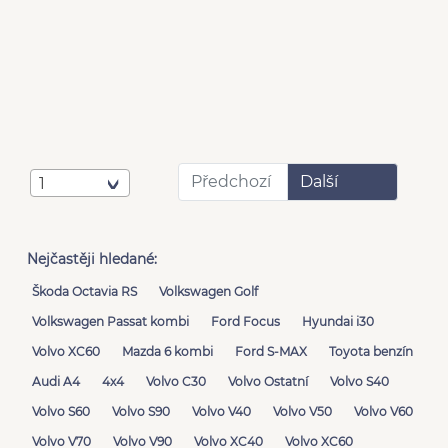
Předchozí
Další
1
Nejčastěji hledané:
Škoda Octavia RS
Volkswagen Golf
Volkswagen Passat kombi
Ford Focus
Hyundai i30
Volvo XC60
Mazda 6 kombi
Ford S-MAX
Toyota benzín
Audi A4
4x4
Volvo C30
Volvo Ostatní
Volvo S40
Volvo S60
Volvo S90
Volvo V40
Volvo V50
Volvo V60
Volvo V70
Volvo V90
Volvo XC40
Volvo XC60