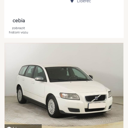
Liberec
cebia
zobrazit
historii vozu