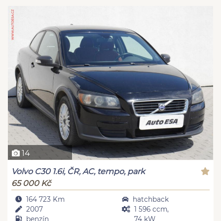
14
Volvo C30 1.6i, ČR, AC, tempo, park
65 000 Kč
164 723 Km
hatchback
2007
1 596 ccm,
benzín
74 kW