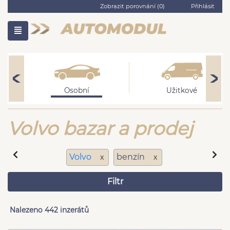
Zobrazit porovnání (
0
)
Přihlásit
Osobní
Užitkové
Volvo bazar a prodej
Volvo
benzín
x
x
Filtr
Nalezeno 442 inzerátů