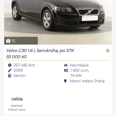
15
Volvo C30 1.6 i, Serv.kniha, po STK
55 000 Kč
257 483 Km
hatchback
2009
1 600 ccm,
benzín
74 kW
Hlavní město Praha
cebia
zobrazit
historii vozu