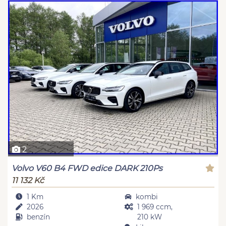
2
Volvo V60 B4 FWD edice DARK 210Ps
11 132 Kč
1 Km
kombi
2026
1 969 ccm,
benzín
210 kW