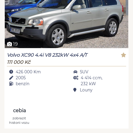
19
Volvo XC90 4.4i V8 232kW 4x4 A/T
111 000 Kč
426 000 Km
SUV
2005
4 414 ccm,
benzín
232 kW
Louny
cebia
zobrazit
historii vozu