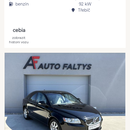
benzín
92 kW
Třebíč
cebia
zobrazit
historii vozu