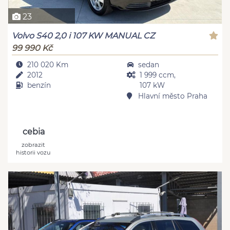
23
Volvo S40 2,0 i 107 KW MANUAL CZ
99 990 Kč
210 020 Km
sedan
2012
1 999 ccm,
benzín
107 kW
Hlavní město Praha
cebia
zobrazit
historii vozu