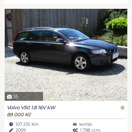
35
Volvo V50 1.8 16V kW
89 000 Kč
107 235 Km
kombi
2009
1 798 ccm,