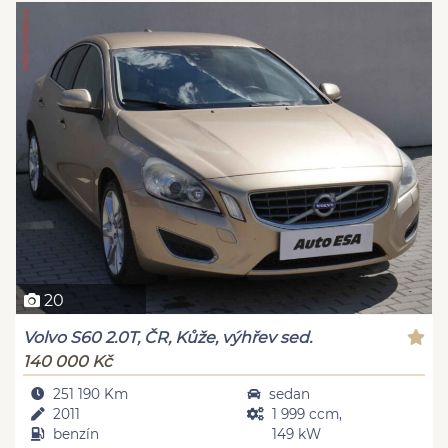
20
Volvo S60 2.0T, ČR, Kůže, výhřev sed.
140 000 Kč
251 190 Km
sedan
2011
1 999 ccm,
benzín
149 kW