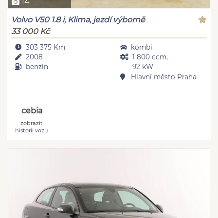
14
Volvo V50 1.8 i, Klima, jezdí výborně
33 000 Kč
303 375 Km
kombi
2008
1 800 ccm,
benzín
92 kW
Hlavní město Praha
cebia
zobrazit
historii vozu