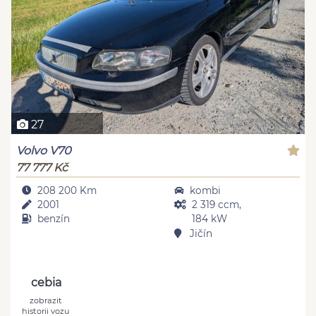
27
Volvo V70
77 777 Kč
208 200 Km
kombi
2001
2 319 ccm,
benzín
184 kW
Jičín
cebia
zobrazit
historii vozu