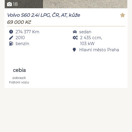
18
Volvo S60 2.4i LPG, ČR, AT, kůže
69 000 Kč
274 377 Km
sedan
2010
2 435 ccm,
benzín
103 kW
Hlavní město Praha
cebia
zobrazit
historii vozu